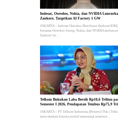
Indosat, Ooredoo, Nokia, dan NVIDIA Luncurk
Zankore, Targetkan AI Factory 1 GW
JAKARTA – Indosat Ooredoo Hutchison (Indosat/IOH)
bersama Ooredoo Group, Nokia, dan NVIDIA meluncu
Zankore by…
Telkom Bukukan Laba Bersih Rp10,6 Triliun pa
Semester I 2026, Pendapatan Tembus Rp75,9 Tri
JAKARTA – PT Telkom Indonesia (Persero) Tbk ( Telk
mencatatkan kinerja positif sepanjang semester…