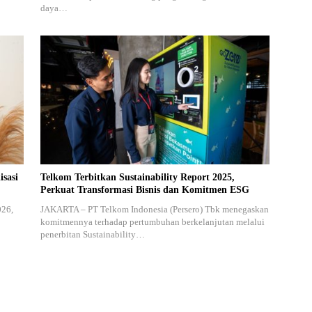
daya…
isasi
Telkom Terbitkan Sustainability Report 2025,
Perkuat Transformasi Bisnis dan Komitmen ESG
026,
JAKARTA – PT Telkom Indonesia (Persero) Tbk menegaskan
komitmennya terhadap pertumbuhan berkelanjutan melalui
penerbitan Sustainability…