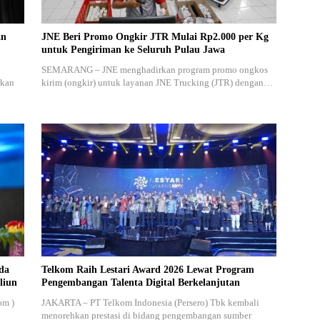
an
JNE Beri Promo Ongkir JTR Mulai Rp2.000 per Kg
untuk Pengiriman ke Seluruh Pulau Jawa
SEMARANG – JNE menghadirkan program promo ongkos
rkan
kirim (ongkir) untuk layanan JNE Trucking (JTR) dengan…
da
Telkom Raih Lestari Award 2026 Lewat Program
liun
Pengembangan Talenta Digital Berkelanjutan
om )
JAKARTA – PT Telkom Indonesia (Persero) Tbk kembali
menorehkan prestasi di bidang pengembangan sumber