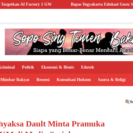
1 GW
Bapas Yogyakarta Edukasi Guru SMKN 1 Seyegan, Perkua
riminal
Politik
Ekonomi & Bisnis
Edutek
Mimbar Rakyat
Resensi
Konsultasi Hukum
Sastra & Religi
dhyaksa Dault Minta Pramuka