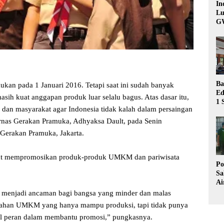
In
Lu
G
Ba
an pada 1 Januari 2016. Tetapi saat ini sudah banyak
Ed
sih kuat anggapan produk luar selalu bagus. Atas dasar itu,
1 
an masyarakat agar Indonesia tidak kalah dalam persaingan
Bu
Hu
rnas Gerakan Pramuka, Adhyaksa Dault, pada Senin
 Gerakan Pramuka, Jakarta.
kut mempromosikan produk-produk UMKM dan pariwisata
Po
Sa
Ai
Wa
menjadi ancaman bagi bangsa yang minder dan malas
Ke
mahan UMKM yang hanya mampu produksi, tapi tidak punya
Pu
l peran dalam membantu promosi,” pungkasnya.