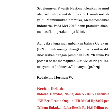
Sebelumnya, Kwartir Nasional Gerakan Pramuk
oleh seluruh perwakilan Kwartir Daerah se-Indo
yaitu: Membumikan pramuka, Mempromosikan
Indonesia. Pada Mei 2015 nanti pramuka aka
memasifkan gerakan tiga M ini.
Adhyaksa juga menambahkan bahwa Gerakan P
(BRI), untuk mengembangkan usaha mikro dika
dibicarakan dengan pimpinan BRI. “Karena Pra
potensi besar memajukan UMKM di Negri. Ini
masyarakat Indonesia,” katanya.
(pr/hrq)
Redaktur: Herman W.
Berita Terkait
Indosat, Ooredoo, Nokia, dan NVIDIA Luncurk
JNE Beri Promo Ongkir JTR Mulai Rp2.000 per
Telkom Bukukan Laba Bersih Rp10,6 Triliun pa