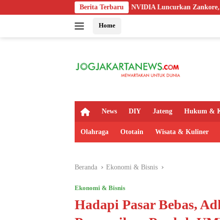
Langsung
oredoo, Nokia, dan NVIDIA Luncurkan Zankore, Targetkan AI Factory 
Berita Terbaru
ke
Home
konten
H
News
DIY
Jateng
Hukum & K
o
m
Olahraga
Ototain
Wisata & Kuliner
e
Beranda
Ekonomi & Bisnis
Ekonomi & Bisnis
Hadapi Pasar Bebas, A