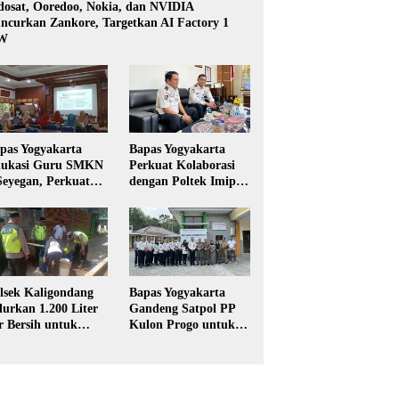
dosat, Ooredoo, Nokia, dan NVIDIA
ncurkan Zankore, Targetkan AI Factory 1
W
pas Yogyakarta
Bapas Yogyakarta
ukasi Guru SMKN
Perkuat Kolaborasi
Seyegan, Perkuat
dengan Poltek Imipas,
daya Sadar
Evaluasi Program
kum di Sekolah
Magang Taruna
lsek Kaligondang
Bapas Yogyakarta
lurkan 1.200 Liter
Gandeng Satpol PP
r Bersih untuk
Kulon Progo untuk
rga Terdampak
Pelaksanaan Pidana
keringan di
Kerja Sosial
rbalingga