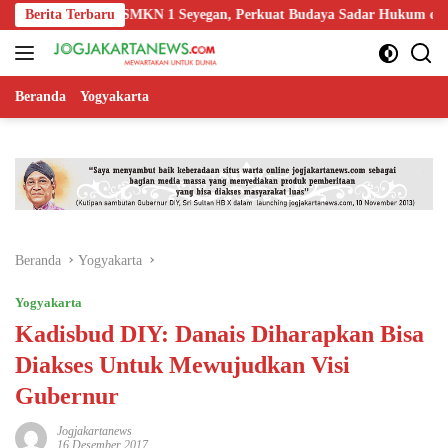
Langsung
i Guru SMKN 1 Seyegan, Perkuat Budaya Sadar Hukum di Sekolah
Berita Terbaru
ke
konten
Beranda
Yogyakarta
Beranda
Yogyakarta
Yogyakarta
Kadisbud DIY: Danais Diharapkan Bisa
Diakses Untuk Mewujudkan Visi
Gubernur
Jogjakartanews
16 Desember 2017