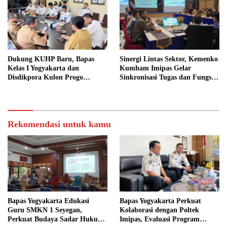
Dukung KUHP Baru, Bapas
Sinergi Lintas Sektor, Kemenko
Kelas I Yogyakarta dan
Kumham Imipas Gelar
Disdikpora Kulon Progo
Sinkronisasi Tugas dan Fungsi
Gandeng Tangan Sediakan
di Yogyakarta
Lokasi Pidana Kerja Sosial
Rekomendasi untuk kamu
Bapas Yogyakarta Edukasi
Bapas Yogyakarta Perkuat
Guru SMKN 1 Seyegan,
Kolaborasi dengan Poltek
Perkuat Budaya Sadar Hukum
Imipas, Evaluasi Program