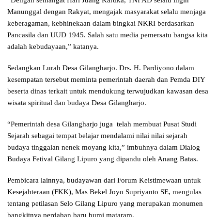
“Dengan semangat Hari Juang Kartika, TNI AD selalu ingin
Manunggal dengan Rakyat, mengajak masyarakat selalu menjaga
keberagaman, kebhinekaan dalam bingkai NKRI berdasarkan
Pancasila dan UUD 1945. Salah satu media pemersatu bangsa kita
adalah kebudayaan,” katanya.
Sedangkan Lurah Desa Gilangharjo. Drs. H. Pardiyono dalam
kesempatan tersebut meminta pemerintah daerah dan Pemda DIY
beserta dinas terkait untuk mendukung terwujudkan kawasan desa
wisata spiritual dan budaya Desa Gilangharjo.
“Pemerintah desa Gilangharjo juga telah membuat Pusat Studi
Sejarah sebagai tempat belajar mendalami nilai nilai sejarah
budaya tinggalan nenek moyang kita,” imbuhnya dalam Dialog
Budaya Fetival Gilang Lipuro yang dipandu oleh Anang Batas.
Pembicara lainnya, budayawan dari Forum Keistimewaan untuk
Kesejahteraan (FKK), Mas Bekel Joyo Supriyanto SE, mengulas
tentang petilasan Selo Gilang Lipuro yang merupakan monumen
bangkitnya perdaban baru bumi mataram.