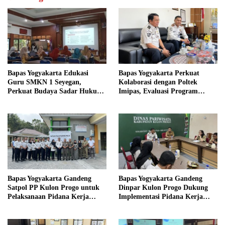
Bapas Yogyakarta Edukasi
Bapas Yogyakarta Perkuat
Guru SMKN 1 Seyegan,
Kolaborasi dengan Poltek
Perkuat Budaya Sadar Hukum
Imipas, Evaluasi Program
di Sekolah
Magang Taruna
Bapas Yogyakarta Gandeng
Bapas Yogyakarta Gandeng
Satpol PP Kulon Progo untuk
Dinpar Kulon Progo Dukung
Pelaksanaan Pidana Kerja
Implementasi Pidana Kerja
Sosial
Sosial dalam KUHP Baru