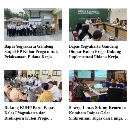
di Sekolah
Magang Taruna
Bapas Yogyakarta Gandeng
Bapas Yogyakarta Gandeng
Satpol PP Kulon Progo untuk
Dinpar Kulon Progo Dukung
Pelaksanaan Pidana Kerja
Implementasi Pidana Kerja
Sosial
Sosial dalam KUHP Baru
Dukung KUHP Baru, Bapas
Sinergi Lintas Sektor, Kemenko
Kelas I Yogyakarta dan
Kumham Imipas Gelar
Disdikpora Kulon Progo
Sinkronisasi Tugas dan Fungsi
Gandeng Tangan Sediakan
di Yogyakarta
Lokasi Pidana Kerja Sosial