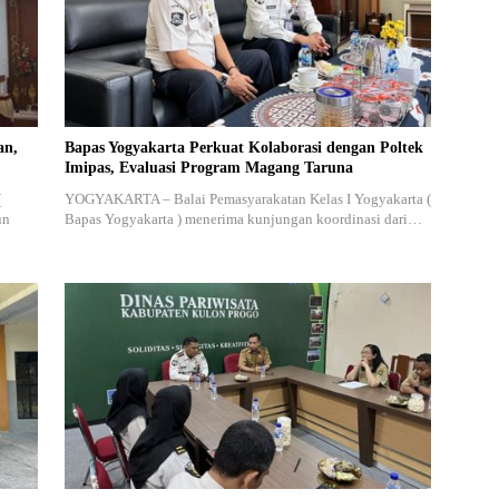
an,
Bapas Yogyakarta Perkuat Kolaborasi dengan Poltek
Imipas, Evaluasi Program Magang Taruna
(
YOGYAKARTA – Balai Pemasyarakatan Kelas I Yogyakarta (
un
Bapas Yogyakarta ) menerima kunjungan koordinasi dari…