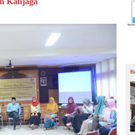
n Kalijaga
B