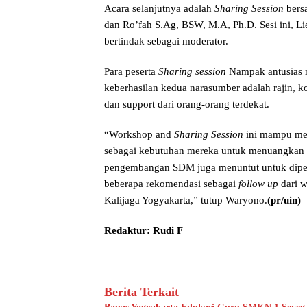
Acara selanjutnya adalah
Sharing Session
bersa
dan Ro’fah S.Ag, BSW, M.A, Ph.D. Sesi ini, Lien
bertindak sebagai moderator.
Para peserta
Sharing session
Nampak antusias m
keberhasilan kedua narasumber adalah rajin, k
dan support dari orang-orang terdekat.
“Workshop and
Sharing Session
ini mampu men
sebagai kebutuhan mereka untuk menuangkan as
pengembangan SDM juga menuntut untuk diperh
beberapa rekomendasi sebagai
follow up
dari 
Kalijaga Yogyakarta,” tutup Waryono.
(
pr
/
uin
)
Redaktur: Rudi F
Berita Terkait