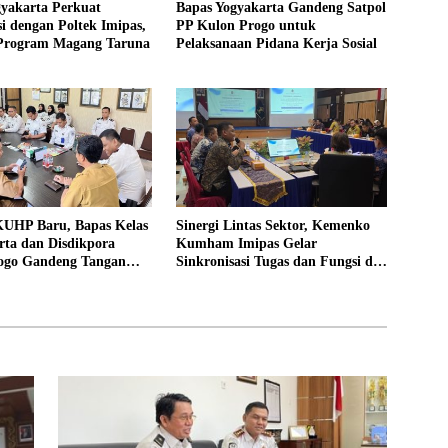
gyakarta Perkuat
Bapas Yogyakarta Gandeng Satpol
i dengan Poltek Imipas,
PP Kulon Progo untuk
 Program Magang Taruna
Pelaksanaan Pidana Kerja Sosial
UHP Baru, Bapas Kelas
Sinergi Lintas Sektor, Kemenko
rta dan Disdikpora
Kumham Imipas Gelar
ogo Gandeng Tangan
Sinkronisasi Tugas dan Fungsi di
Lokasi Pidana Kerja
Yogyakarta