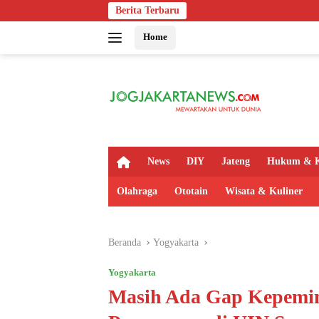
Langsung
Berita Terbaru
Bapas Yogy
ke
Home
konten
H
News
DIY
Jateng
Hukum & K
o
m
Olahraga
Ototain
Wisata & Kuliner
e
Beranda
Yogyakarta
Yogyakarta
Masih Ada Gap Kepemim