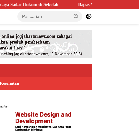
 Sekolah
Bapas Yogyakarta Perkuat Kolaborasi dengan Poltek
Kesehatan