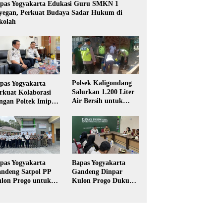
pas Yogyakarta Edukasi Guru SMKN 1
yegan, Perkuat Budaya Sadar Hukum di
kolah
Polsek Kaligondang
pas Yogyakarta
Salurkan 1.200 Liter
rkuat Kolaborasi
Air Bersih untuk
ngan Poltek Imipas,
Warga Terdampak
aluasi Program
Kekeringan di
gang Taruna
Purbalingga
pas Yogyakarta
Bapas Yogyakarta
ndeng Satpol PP
Gandeng Dinpar
lon Progo untuk
Kulon Progo Dukung
laksanaan Pidana
Implementasi Pidana
rja Sosial
Kerja Sosial dalam
KUHP Baru