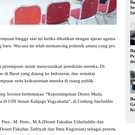
Ba
Se
Se
empuan hingga saat ini ketika dikaitkan dengan ajaran agama
 baru. Wacana ini telah memancing polemik antara yang pro
Ba
Pe
de
i perempuan untuk menyuarakan pemikiran mereka. Di
Ev
Ma
me di Barat yang datang ke Indonesia, dan semakin
mpuan serta keikusertaan mereka di ruang publik.
ing Session
bertemakan
“
Kepemimpinan Dosen Muda
Ba
a di UIN Sunan Kalijaga Yogyakarta”, di Gedung Saefuddin
Ga
Ku
Pe
Ke
atu Fina , M. Hum., M.A (Dosen Fakultas Ushuluddin dan
(Dosen Fakultas Tarbiyah dan Ilmu Keguruan) sebagai peserta