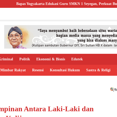
akarta Edukasi Guru SMKN 1 Seyegan, Perkuat Budaya Sadar Hukum di
riminal
Politik
Ekonomi & Bisnis
Edutek
Mimbar Rakyat
Resensi
Konsultasi Hukum
Sastra & Religi
pinan Antara Laki-Laki dan