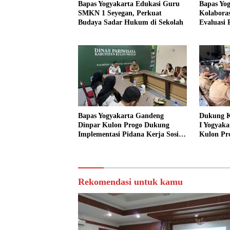
Bapas Yogyakarta Edukasi Guru
Bapas Yo
SMKN 1 Seyegan, Perkuat
Kolaboras
Budaya Sadar Hukum di Sekolah
Evaluasi
Bapas Yogyakarta Gandeng
Dukung K
Dinpar Kulon Progo Dukung
I Yogyaka
Implementasi Pidana Kerja Sosial
Kulon Pr
dalam KUHP Baru
Sediakan 
Sosial
Rekomendasi untuk kamu