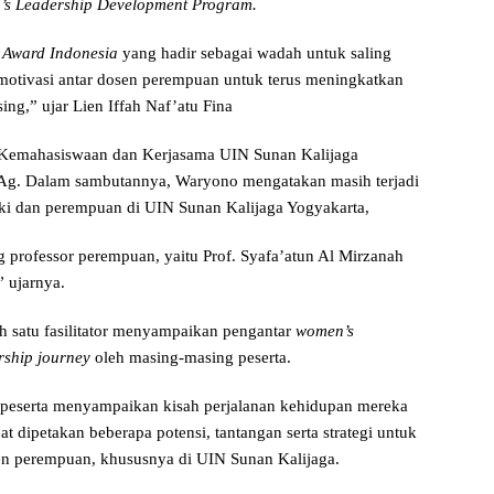
’s Leadership Development Program.
 Award Indonesia
yang hadir sebagai wadah untuk saling
otivasi antar dosen perempuan untuk terus meningkatkan
ng,” ujar Lien Iffah Naf’atu Fina
g Kemahasiswaan dan Kerjasama UIN Sunan Kalijaga
.Ag. Dalam sambutannya, Waryono mengatakan masih terjadi
ki dan perempuan di UIN Sunan Kalijaga Yogyakarta,
g professor perempuan, yaitu Prof. Syafa’atun Al Mirzanah
” ujarnya.
h satu fasilitator menyampaikan pengantar
women’s
rship journey
oleh masing-masing peserta.
peserta menyampaikan kisah perjalanan kehidupan mereka
pat dipetakan beberapa potensi, tantangan serta strategi untuk
en perempuan, khususnya di UIN Sunan Kalijaga.