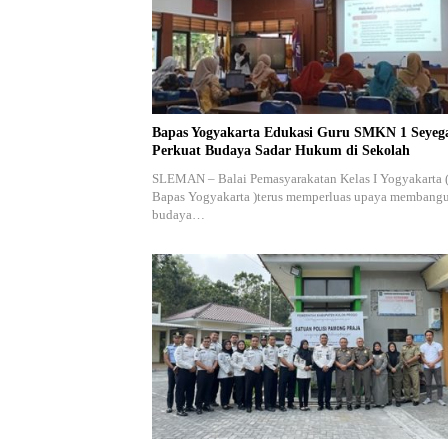
Bapas Yogyakarta Edukasi Guru SMKN 1 Seyeg
Perkuat Budaya Sadar Hukum di Sekolah
SLEMAN – Balai Pemasyarakatan Kelas I Yogyakarta 
Bapas Yogyakarta )terus memperluas upaya membang
budaya…