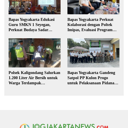
Bapas Yogyakarta Edukasi
Bapas Yogyakarta Perkuat
Guru SMKN 1 Seyegan,
Kolaborasi dengan Poltek
Perkuat Budaya Sadar
Imipas, Evaluasi Program
Hukum di Sekolah
Magang Taruna
Polsek Kaligondang Salurkan
Bapas Yogyakarta Gandeng
1.200 Liter Air Bersih untuk
Satpol PP Kulon Progo
Warga Terdampak
untuk Pelaksanaan Pidana
Kekeringan di Purbalingga
Kerja Sosial