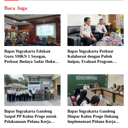
Baca Juga
Bapas Yogyakarta Edukasi
Bapas Yogyakarta Perkuat
Guru SMKN 1 Seyegan,
Kolaborasi dengan Poltek
Perkuat Budaya Sadar Hukum
Imipas, Evaluasi Program
di Sekolah
Magang Taruna
Bapas Yogyakarta Gandeng
Bapas Yogyakarta Gandeng
Satpol PP Kulon Progo untuk
Dinpar Kulon Progo Dukung
Pelaksanaan Pidana Kerja
Implementasi Pidana Kerja
Sosial
Sosial dalam KUHP Baru