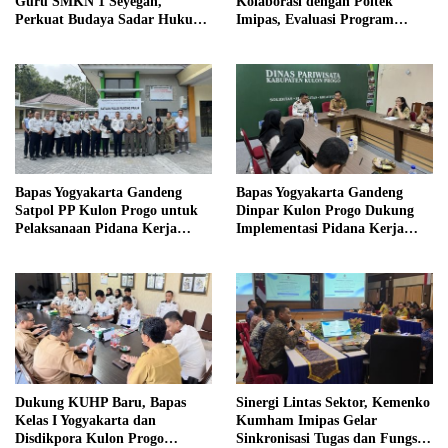
Guru SMKN 1 Seyegan,
Kolaborasi dengan Poltek
Perkuat Budaya Sadar Hukum
Imipas, Evaluasi Program
di Sekolah
Magang Taruna
Bapas Yogyakarta Gandeng
Bapas Yogyakarta Gandeng
Satpol PP Kulon Progo untuk
Dinpar Kulon Progo Dukung
Pelaksanaan Pidana Kerja
Implementasi Pidana Kerja
Sosial
Sosial dalam KUHP Baru
Dukung KUHP Baru, Bapas
Sinergi Lintas Sektor, Kemenko
Kelas I Yogyakarta dan
Kumham Imipas Gelar
Disdikpora Kulon Progo
Sinkronisasi Tugas dan Fungsi