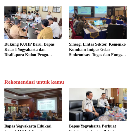
Dukung KUHP Baru, Bapas
Sinergi Lintas Sektor, Kemenko
Kelas I Yogyakarta dan
Kumham Imipas Gelar
Disdikpora Kulon Progo
Sinkronisasi Tugas dan Fungsi
Gandeng Tangan Sediakan
di Yogyakarta
Lokasi Pidana Kerja Sosial
Rekomendasi untuk kamu
Bapas Yogyakarta Edukasi
Bapas Yogyakarta Perkuat