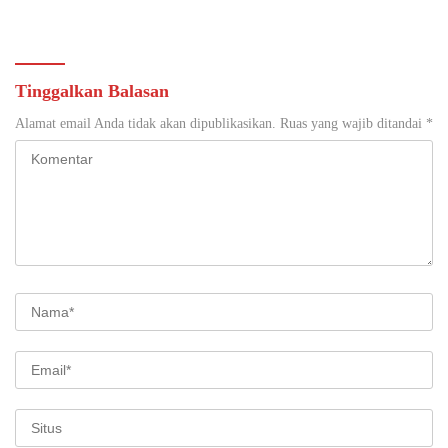
Gandeng Tangan Sediakan
di Yogyakarta
Lokasi Pidana Kerja Sosial
Tinggalkan Balasan
Alamat email Anda tidak akan dipublikasikan.
Ruas yang wajib ditandai
*