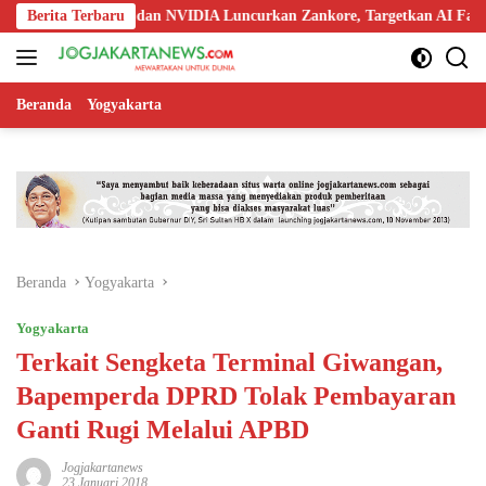
Langsung
oo, Nokia, dan NVIDIA Luncurkan Zankore, Targetkan AI Factory 1 GW
Berita Terbaru
ke
konten
Beranda
Yogyakarta
Beranda
Yogyakarta
Yogyakarta
Terkait Sengketa Terminal Giwangan,
Bapemperda DPRD Tolak Pembayaran
Ganti Rugi Melalui APBD
Jogjakartanews
23 Januari 2018