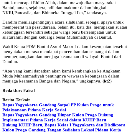
untuk mencapai Ridho Allah, dalam mewujudkan masyarakat
Bantul, aman, sejahtera, adil dan makmur dalam bingkai
NKRI,Pancasila, dan Bhinneka Tunggal Ika,” tandasnya.
Dandim menilai,pentingnya acara silatuahmi sebagai upaya untuk
mempererat tali pesaudaraan. Selain itu, kata dia, merupakan suatau
kebanggaan tersendiri sebagai warga baru bersempatan untuk
silaturahmi dengan keluarga besar Muhamadiyah di Bantul.
Wakil Ketua PDM Bantul Asrori Makruf dalam kesempatan tersebut
menyatakan merasa mendapat pencerahan dan semangat dalam
memperjuangkan dan menjaga keamanan di wilayah Bantul dari
Dandim.
“Apa yang kami dapatkan akan kami kembangkan ke Angkatan
Muda Muhammadiyah pentingnya wawasan kebangsaan dalam
menjaga keamanan Bangsa dan Negara,” ungkapnya.
(kt2)
Redaktur: Faisal
Berita Terkait
Bapas Yogyakarta Gandeng Satpol PP Kulon Progo untuk
Pelaksanaan Pidana Kerja Sosial
Bapas Yogyakarta Gandeng Dinpar Kulon Progo Dukung
Implementasi Pidana Kerja Sosial dalam KUHP Baru
Dukung KUHP Baru, Bapas Kelas I Yogyakarta dan Disdikpora
Kulon Progo Gandeng Tangan Sediakan Lokasi Pidana Kerja