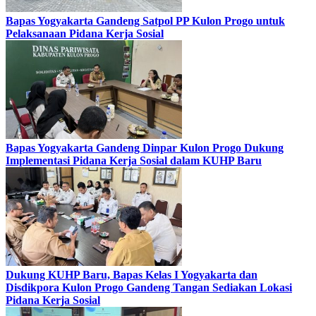
Bapas Yogyakarta Gandeng Satpol PP Kulon Progo untuk
Pelaksanaan Pidana Kerja Sosial
Bapas Yogyakarta Gandeng Dinpar Kulon Progo Dukung
Implementasi Pidana Kerja Sosial dalam KUHP Baru
Dukung KUHP Baru, Bapas Kelas I Yogyakarta dan
Disdikpora Kulon Progo Gandeng Tangan Sediakan Lokasi
Pidana Kerja Sosial