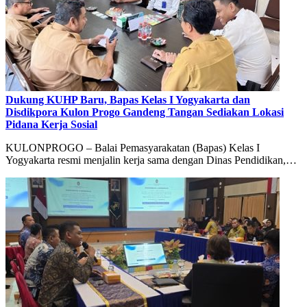
Dukung KUHP Baru, Bapas Kelas I Yogyakarta dan
Disdikpora Kulon Progo Gandeng Tangan Sediakan Lokasi
Pidana Kerja Sosial
KULONPROGO – Balai Pemasyarakatan (Bapas) Kelas I
Yogyakarta resmi menjalin kerja sama dengan Dinas Pendidikan,…