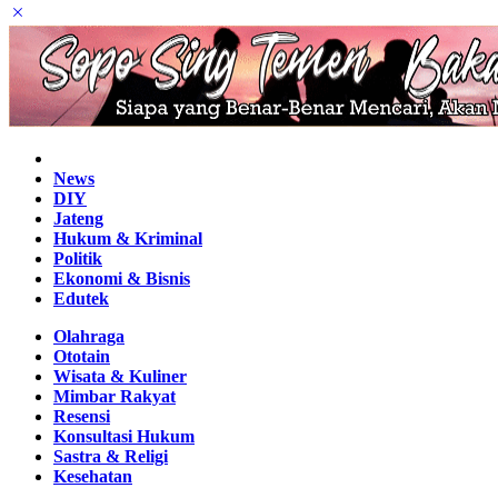
Home
News
DIY
Jateng
Hukum & Kriminal
Politik
Ekonomi & Bisnis
Edutek
Olahraga
Ototain
Wisata & Kuliner
Mimbar Rakyat
Resensi
Konsultasi Hukum
Sastra & Religi
Kesehatan