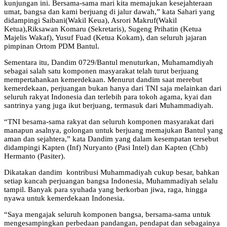
kunjungan ini. Bersama-sama mari kita memajukan kesejahteraan
umat, bangsa dan kami berjuang di jalur dawah,” kata Sahari yang
didampingi Saibani(Wakil Keua), Asrori Makruf(Wakil
Ketua),Riksawan Komaru (Sekretaris), Sugeng Prihatin (Ketua
Majelis Wakaf), Yusuf Fuad (Ketua Kokam), dan seluruh jajaran
pimpinan Ortom PDM Bantul.
Sementara itu, Dandim 0729/Bantul menuturkan, Muhamamdiyah
sebagai salah satu komponen masyarakat telah turut berjuang
mempertahankan kemerdekaan. Menurut dandim saat merebut
kemerdekaan, perjuangan bukan hanya dari TNI saja melainkan dari
seluruh rakyat Indonesia dan terlebih para tokoh agama, kyai dan
santrinya yang juga ikut berjuang, termasuk dari Muhammadiyah.
“TNI besama-sama rakyat dan seluruh komponen masyarakat dari
manapun asalnya, golongan untuk berjuang memajukan Bantul yang
aman dan sejahtera,” kata Dandim yang dalam kesempatan tersebut
didampingi Kapten (Inf) Nuryanto (Pasi Intel) dan Kapten (Chb)
Hermanto (Pasiter).
Dikatakan dandim kontribusi Muhammadiyah cukup besar, bahkan
setiap kancah perjuangan bangsa Indonesia, Muhammadiyah selalu
tampil. Banyak para syuhada yang berkorban jiwa, raga, hingga
nyawa untuk kemerdekaan Indonesia.
“Saya mengajak seluruh komponen bangsa, bersama-sama untuk
mengesampingkan perbedaan pandangan, pendapat dan sebagainya