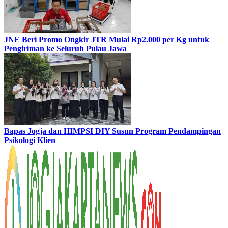
JNE Beri Promo Ongkir JTR Mulai Rp2.000 per Kg untuk
Pengiriman ke Seluruh Pulau Jawa
Bapas Jogja dan HIMPSI DIY Susun Program Pendampingan
Psikologi Klien