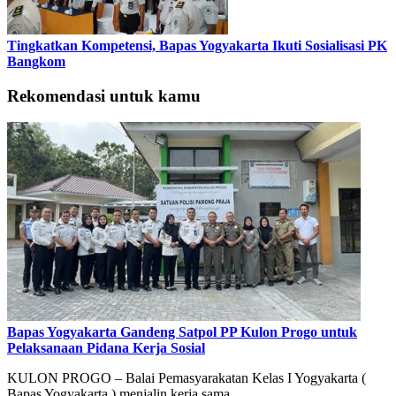
Tingkatkan Kompetensi, Bapas Yogyakarta Ikuti Sosialisasi PK
Bangkom
Rekomendasi untuk kamu
Bapas Yogyakarta Gandeng Satpol PP Kulon Progo untuk
Pelaksanaan Pidana Kerja Sosial
KULON PROGO – Balai Pemasyarakatan Kelas I Yogyakarta (
Bapas Yogyakarta ) menjalin kerja sama…