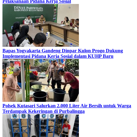
Pelaksanaan Pidana Kerja Sosial
Bapas Yogyakarta Gandeng Dinpar Kulon Progo Dukung
Implementasi Pidana Kerja Sosial dalam KUHP Baru
Polsek Kutasari Salurkan 2.000 Liter Air Bersih untuk Warga
Terdampak Kekeringan di Purbalingga