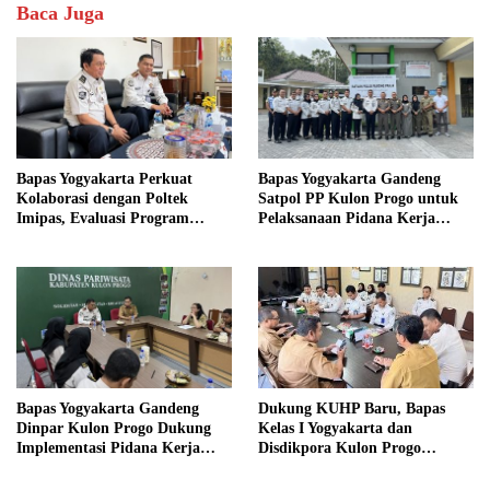
Baca Juga
Bapas Yogyakarta Perkuat
Bapas Yogyakarta Gandeng
Kolaborasi dengan Poltek
Satpol PP Kulon Progo untuk
Imipas, Evaluasi Program
Pelaksanaan Pidana Kerja
Magang Taruna
Sosial
Bapas Yogyakarta Gandeng
Dukung KUHP Baru, Bapas
Dinpar Kulon Progo Dukung
Kelas I Yogyakarta dan
Implementasi Pidana Kerja
Disdikpora Kulon Progo
Sosial dalam KUHP Baru
Gandeng Tangan Sediakan
Lokasi Pidana Kerja Sosial