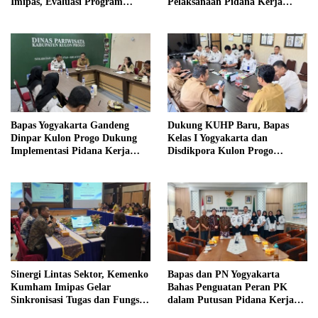
Imipas, Evaluasi Program
Pelaksanaan Pidana Kerja
Magang Taruna
Sosial
Bapas Yogyakarta Gandeng
Dukung KUHP Baru, Bapas
Dinpar Kulon Progo Dukung
Kelas I Yogyakarta dan
Implementasi Pidana Kerja
Disdikpora Kulon Progo
Sosial dalam KUHP Baru
Gandeng Tangan Sediakan
Lokasi Pidana Kerja Sosial
Sinergi Lintas Sektor, Kemenko
Bapas dan PN Yogyakarta
Kumham Imipas Gelar
Bahas Penguatan Peran PK
Sinkronisasi Tugas dan Fungsi
dalam Putusan Pidana Kerja
di Yogyakarta
Sosial