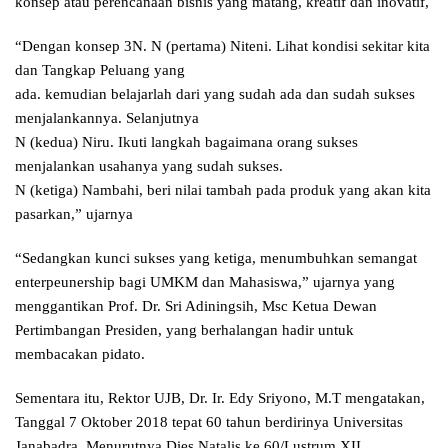
konsep atau perencanaan bisnis yang matang, kreatif dan inovatif,
“Dengan konsep 3N. N (pertama) Niteni. Lihat kondisi sekitar kita
dan Tangkap Peluang yang
ada. kemudian belajarlah dari yang sudah ada dan sudah sukses
menjalankannya. Selanjutnya
N (kedua) Niru. Ikuti langkah bagaimana orang sukses
menjalankan usahanya yang sudah sukses.
N (ketiga) Nambahi, beri nilai tambah pada produk yang akan kita
pasarkan,” ujarnya
“Sedangkan kunci sukses yang ketiga, menumbuhkan semangat
enterpeunership bagi UMKM dan Mahasiswa,” ujarnya yang
menggantikan Prof. Dr. Sri Adiningsih, Msc Ketua Dewan
Pertimbangan Presiden, yang berhalangan hadir untuk
membacakan pidato.
Sementara itu, Rektor UJB, Dr. Ir. Edy Sriyono, M.T mengatakan,
Tanggal 7 Oktober 2018 tepat 60 tahun berdirinya Universitas
Janabadra. Menurutnya Dies Natalis ke 60/Lustrum XII