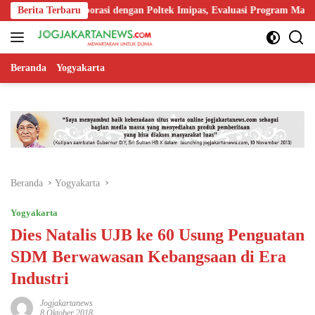
Langsung
uat Kolaborasi dengan Poltek Imipas, Evaluasi Program Magang Taruna
Berita Terbaru
ke
konten
Beranda
Yogyakarta
Beranda
Yogyakarta
Yogyakarta
Dies Natalis UJB ke 60 Usung Penguatan
SDM Berwawasan Kebangsaan di Era
Industri
Jogjakartanews
8 Oktober 2018