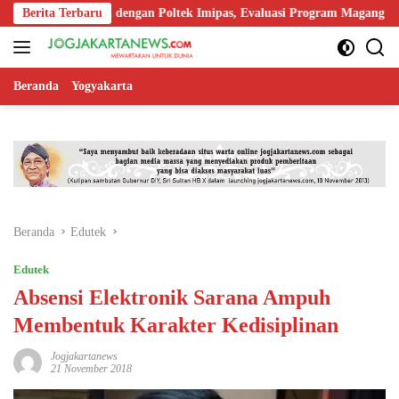
Langsung
orasi dengan Poltek Imipas, Evaluasi Program Magang Taruna
Berita Terbaru
ke
konten
Beranda
Yogyakarta
Beranda
Edutek
Edutek
Absensi Elektronik Sarana Ampuh
Membentuk Karakter Kedisiplinan
Jogjakartanews
21 November 2018