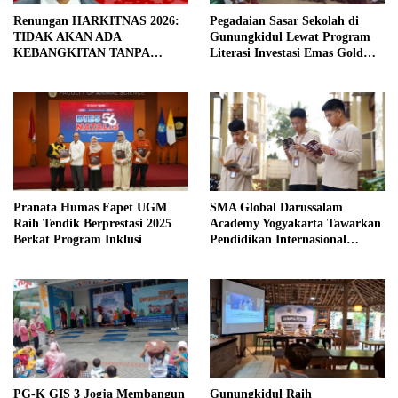
Renungan HARKITNAS 2026:
Pegadaian Sasar Sekolah di
TIDAK AKAN ADA
Gunungkidul Lewat Program
KEBANGKITAN TANPA
Literasi Investasi Emas Gold
PENDIDIKAN BERMUTU
Generation
Pranata Humas Fapet UGM
SMA Global Darussalam
Raih Tendik Berprestasi 2025
Academy Yogyakarta Tawarkan
Berkat Program Inklusi
Pendidikan Internasional
Berbasis Nilai Islam: Siap
Masuk Perguruan Tinggi Luar
Negeri Terkemuka
PG-K GIS 3 Jogja Membangun
Gunungkidul Raih