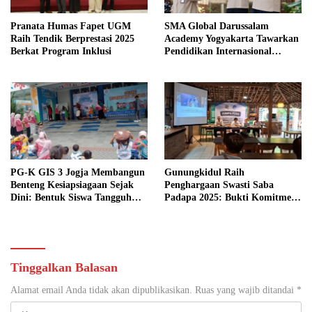
Pranata Humas Fapet UGM
SMA Global Darussalam
Raih Tendik Berprestasi 2025
Academy Yogyakarta Tawarkan
Berkat Program Inklusi
Pendidikan Internasional
Berbasis Nilai Islam: Siap
Masuk Perguruan Tinggi Luar
Negeri Terkemuka
PG-K GIS 3 Jogja Membangun
Gunungkidul Raih
Benteng Kesiapsiagaan Sejak
Penghargaan Swasti Saba
Dini: Bentuk Siswa Tangguh
Padapa 2025: Bukti Komitmen
Bencana
Mewujudkan Kabupaten Sehat
Tinggalkan Balasan
Alamat email Anda tidak akan dipublikasikan.
Ruas yang wajib ditandai
*