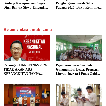
Benteng Kesiapsiagaan Sejak
Penghargaan Swasti Saba
Dini: Bentuk Siswa Tangguh
Padapa 2025: Bukti Komitmen
Bencana
Mewujudkan Kabupaten Sehat
Rekomendasi untuk kamu
Renungan HARKITNAS 2026:
Pegadaian Sasar Sekolah di
TIDAK AKAN ADA
Gunungkidul Lewat Program
KEBANGKITAN TANPA
Literasi Investasi Emas Gold
PENDIDIKAN BERMUTU
Generation