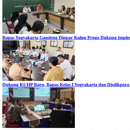
Bapas Yogyakarta Gandeng Dinpar Kulon Progo Dukung Implem
Dukung KUHP Baru, Bapas Kelas I Yogyakarta dan Disdikpora 