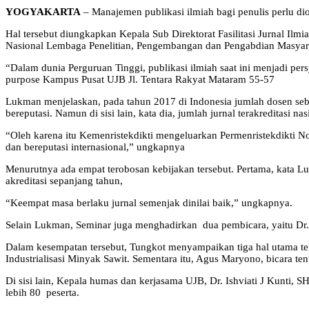
YOGYAKARTA
– Manajemen publikasi ilmiah bagi penulis perlu 
Hal tersebut diungkapkan Kepala Sub Direktorat Fasilitasi Jurnal Il
Nasional Lembaga Penelitian, Pengembangan dan Pengabdian Masyara
“Dalam dunia Perguruan Tinggi, publikasi ilmiah saat ini menjadi pe
purpose Kampus Pusat UJB Jl. Tentara Rakyat Mataram 55-57
Lukman menjelaskan, pada tahun 2017 di Indonesia jumlah dosen sebany
bereputasi. Namun di sisi lain, kata dia, jumlah jurnal terakreditasi 
“Oleh karena itu Kemenristekdikti mengeluarkan Permenristekdikti No.
dan bereputasi internasional,” ungkapnya
Menurutnya ada empat terobosan kebijakan tersebut. Pertama, kata Luk
akreditasi sepanjang tahun,
“Keempat masa berlaku jurnal semenjak dinilai baik,” ungkapnya.
Selain Lukman, Seminar juga menghadirkan dua pembicara, yaitu Dr. I
Dalam kesempatan tersebut, Tungkot menyampaikan tiga hal utama terk
Industrialisasi Minyak Sawit. Sementara itu, Agus Maryono, bicara te
Di sisi lain, Kepala humas dan kerjasama UJB, Dr. Ishviati J Kunti
lebih 80 peserta.