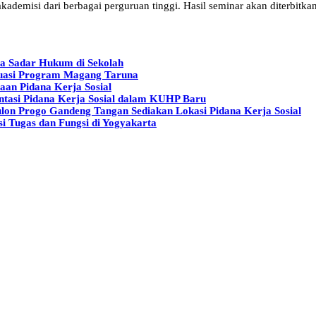
 akademisi dari berbagai perguruan tinggi. Hasil seminar akan diterbitk
a Sadar Hukum di Sekolah
aluasi Program Magang Taruna
aan Pidana Kerja Sosial
tasi Pidana Kerja Sosial dalam KUHP Baru
lon Progo Gandeng Tangan Sediakan Lokasi Pidana Kerja Sosial
i Tugas dan Fungsi di Yogyakarta