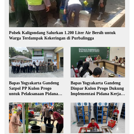
Polsek Kaligondang Salurkan 1.200 Liter Air Bersih untuk
Warga Terdampak Kekeringan di Purbalingga
Bapas Yogyakarta Gandeng
Bapas Yogyakarta Gandeng
Satpol PP Kulon Progo
Dinpar Kulon Progo Dukung
untuk Pelaksanaan Pidana
Implementasi Pidana Kerja
Kerja Sosial
Sosial dalam KUHP Baru