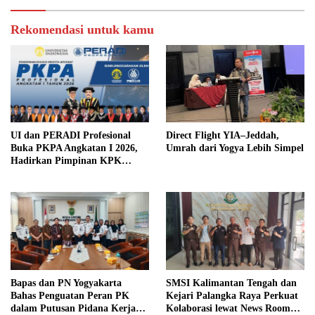
Rekomendasi untuk kamu
UI dan PERADI Profesional
Direct Flight YIA–Jeddah,
Buka PKPA Angkatan I 2026,
Umrah dari Yogya Lebih Simpel
Hadirkan Pimpinan KPK
hingga Wakil Jaksa Agung
sebagai Pengajar
Bapas dan PN Yogyakarta
SMSI Kalimantan Tengah dan
Bahas Penguatan Peran PK
Kejari Palangka Raya Perkuat
dalam Putusan Pidana Kerja
Kolaborasi lewat News Room