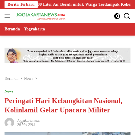
Langsung
rkan 1.200 Liter Air Bersih untuk Warga Terdampak Kekeringan di Purb
Berita Terbaru
ke
konten
Beranda
Yogyakarta
Beranda
News
News
Peringati Hari Kebangkitan Nasional,
Kolinlamil Gelar Upacara Militer
Jogjakartanews
20 Mei 2019