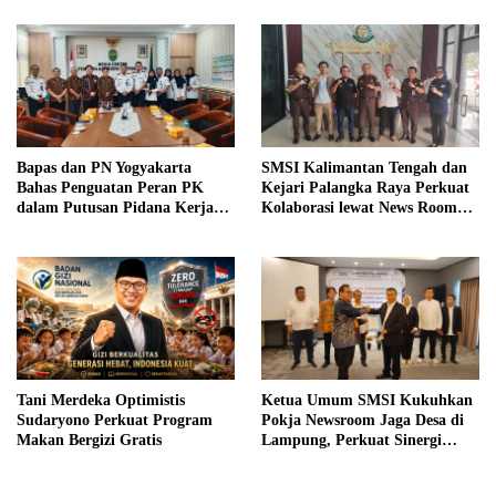
sebagai Pengajar
Bapas dan PN Yogyakarta
SMSI Kalimantan Tengah dan
Bahas Penguatan Peran PK
Kejari Palangka Raya Perkuat
dalam Putusan Pidana Kerja
Kolaborasi lewat News Room
Sosial
Jaga Desa
Tani Merdeka Optimistis
Ketua Umum SMSI Kukuhkan
Sudaryono Perkuat Program
Pokja Newsroom Jaga Desa di
Makan Bergizi Gratis
Lampung, Perkuat Sinergi
Kawal Tata Kelola
Pemerintahan Desa