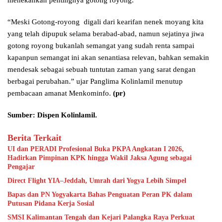
menekankan pentingnya gotong royong.
“Meski Gotong-royong digali dari kearifan nenek moyang kita
yang telah dipupuk selama berabad-abad, namun sejatinya jiwa
gotong royong bukanlah semangat yang sudah renta sampai
kapanpun semangat ini akan senantiasa relevan, bahkan semakin
mendesak sebagai sebuah tuntutan zaman yang sarat dengan
berbagai perubahan.” ujar Panglima Kolinlamil menutup
pembacaan amanat Menkominfo.
(pr)
Sumber: Dispen Kolinlamil.
Berita Terkait
UI dan PERADI Profesional Buka PKPA Angkatan I 2026,
Hadirkan Pimpinan KPK hingga Wakil Jaksa Agung sebagai
Pengajar
Direct Flight YIA–Jeddah, Umrah dari Yogya Lebih Simpel
Bapas dan PN Yogyakarta Bahas Penguatan Peran PK dalam
Putusan Pidana Kerja Sosial
SMSI Kalimantan Tengah dan Kejari Palangka Raya Perkuat