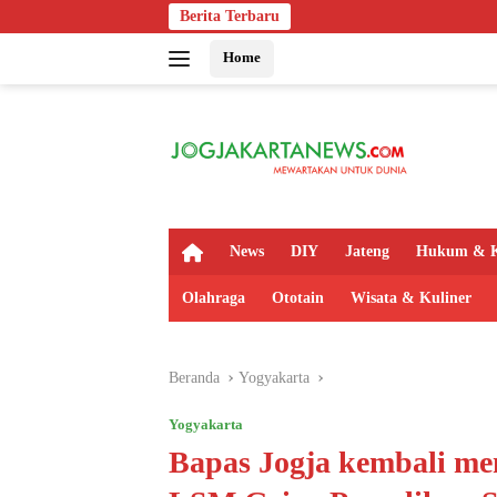
Langsung
Berita Terbaru
Indosat, Oo
ke
Home
konten
H
News
DIY
Jateng
Hukum & K
o
m
Olahraga
Ototain
Wisata & Kuliner
e
Beranda
Yogyakarta
Yogyakarta
Bapas Jogja kembali m