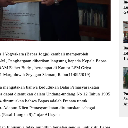
In
Lu
G
Ba
Ed
s I Yogyakara (Bapas Jogja) kembali memperoleh
1 
M , Penghargaan diberikan langsung kepada Kepala Bapas
Bu
OAM Esther Budy , bertempat di Kantor LSM Griya
Hu
1 Margoluwih Seyegan Sleman, Rabu(11/09/2019)
a mengatakan bahwa kedudukan Balai Pemasyarakatan
Po
sia dapat ditemukan dalam Undang-undang No 12 Tahun 1995
Sa
 4 dirumuskan bahwa Bapas adalah Pranata untuk
Ai
n. Adapun Klien Pemasyarakatan dirumuskan sebagai
Wa
Ke
(Pasal 1 angka 9).” ujar ALisyeh
Pu
n fungsinya tidak mungkin berjalan sendiri, untuk itu Bapas