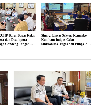
UHP Baru, Bapas Kelas
Sinergi Lintas Sektor, Kemenko
rta dan Disdikpora
Kumham Imipas Gelar
ogo Gandeng Tangan
Sinkronisasi Tugas dan Fungsi di
Lokasi Pidana Kerja
Yogyakarta