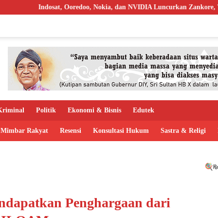
redoo, Nokia, dan NVIDIA Luncurkan Zankore, Targetkan AI Factory 1 
riminal
Politik
Ekonomi & Bisnis
Edutek
Mimbar Rakyat
Resensi
Konsultasi Hukum
Sastra & Religi
endapatkan Penghargaan dari