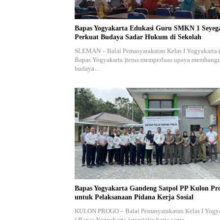
Bapas Yogyakarta Edukasi Guru SMKN 1 Seyeg
Perkuat Budaya Sadar Hukum di Sekolah
SLEMAN – Balai Pemasyarakatan Kelas I Yogyakarta 
Bapas Yogyakarta )terus memperluas upaya membang
budaya…
Bapas Yogyakarta Gandeng Satpol PP Kulon Pr
untuk Pelaksanaan Pidana Kerja Sosial
KULON PROGO – Balai Pemasyarakatan Kelas I Yogy
( Bapas Yogyakarta ) menjalin kerja sama…