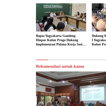
Bapas Yogyakarta Gandeng
Dukung K
Dinpar Kulon Progo Dukung
I Yogyaka
Implementasi Pidana Kerja Sosial
Kulon Pr
dalam KUHP Baru
Sediakan 
Sosial
Rekomendasi untuk kamu