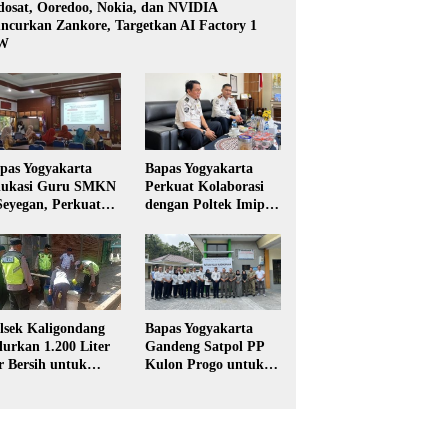
dosat, Ooredoo, Nokia, dan NVIDIA
ncurkan Zankore, Targetkan AI Factory 1
W
pas Yogyakarta
Bapas Yogyakarta
ukasi Guru SMKN
Perkuat Kolaborasi
Seyegan, Perkuat
dengan Poltek Imipas,
daya Sadar
Evaluasi Program
kum di Sekolah
Magang Taruna
lsek Kaligondang
Bapas Yogyakarta
lurkan 1.200 Liter
Gandeng Satpol PP
r Bersih untuk
Kulon Progo untuk
rga Terdampak
Pelaksanaan Pidana
keringan di
Kerja Sosial
rbalingga