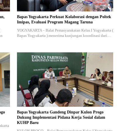
an,
Bapas Yogyakarta Perkuat Kolaborasi dengan Poltek
Imipas, Evaluasi Program Magang Taruna
(
YOGYAKARTA – Balai Pemasyarakatan Kelas I Yogyakarta (
un
Bapas Yogyakarta ) menerima kunjungan koordinasi dari…
ogo
Bapas Yogyakarta Gandeng Dinpar Kulon Progo
Dukung Implementasi Pidana Kerja Sosial dalam
KUHP Baru
akarta
KULON PROGO – Balai Pemasyarakatan Kelas I Yogyakarta