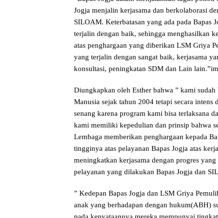
Jogja menjalin kerjasama dan berkolaborasi 
SILOAM. Keterbatasan yang ada pada Bapas Jo
terjalin dengan baik, sehingga menghasilkan ke
atas penghargaan yang diberikan LSM Griya 
yang terjalin dengan sangat baik, kerjasama yan
konsultasi, peningkatan SDM dan Lain lain.”i
Diungkapkan oleh Esther bahwa ” kami sudah
Manusia sejak tahun 2004 tetapi secara intens 
senang karena program kami bisa terlaksana 
kami memiliki kepedulian dan prinsip bahwa seti
Lembaga memberikan penghargaan kepada Bapas
tingginya atas pelayanan Bapas Jogja atas ker
meningkatkan kerjasama dengan progres yang le
pelayanan yang dilakukan Bapas Jogja dan SI
” Kedepan Bapas Jogja dan LSM Griya Pemu
anak yang berhadapan dengan hukum(ABH) sup
pada kenyataannya mereka mempunyai tingkat 