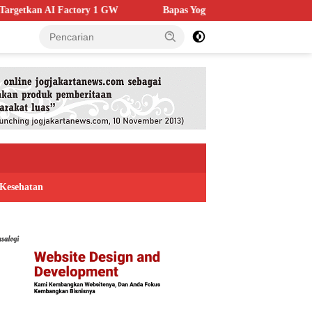
GW
Bapas Yogyakarta Edukasi Guru SMKN 1 Seyegan, Perkuat
Kesehatan