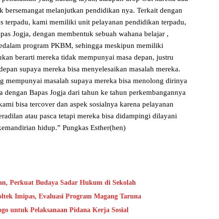
k bersemangat melanjutkan pendidikan nya. Terkait dengan
as terpadu, kami memiliki unit pelayanan pendidikan terpadu,
apas Jogja, dengan membentuk sebuah wahana belajar ,
 kedalam program PKBM, sehingga meskipun memiliki
an berarti mereka tidak mempunyai masa depan, justru
depan supaya mereka bisa menyelesaikan masalah mereka.
ng mempunyai masalah supaya mereka bisa menolong dirinya
a dengan Bapas Jogja dari tahun ke tahun perkembangannya
n kami bisa tercover dan aspek sosialnya karena pelayanan
radilan atau pasca tetapi mereka bisa didampingi dilayani
 kemandirian hidup.” Pungkas Esther(hen)
an, Perkuat Budaya Sadar Hukum di Sekolah
oltek Imipas, Evaluasi Program Magang Taruna
go untuk Pelaksanaan Pidana Kerja Sosial