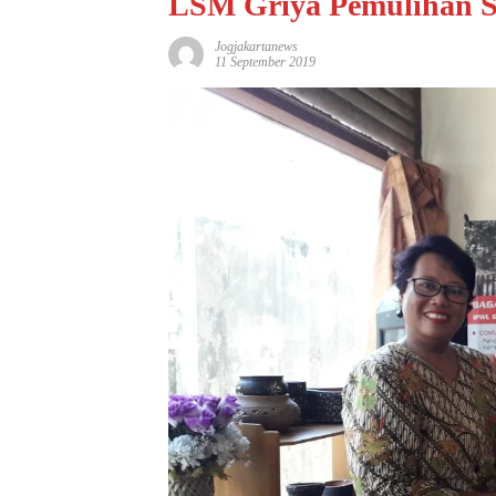
LSM Griya Pemulihan
Jogjakartanews
11 September 2019