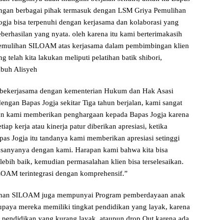
dengan berbagai pihak termasuk dengan LSM Griya Pemulihan
gja bisa terpenuhi dengan kerjasama dan kolaborasi yang
berhasilan yang nyata. oleh karena itu kami berterimakasih
Pemulihan SILOAM atas kerjasama dalam pembimbingan klien
g telah kita lakukan meliputi pelatihan batik shibori,
mbuh Alisyeh
 bekerjasama dengan kementerian Hukum dan Hak Asasi
dengan Bapas Jogja sekitar Tiga tahun berjalan, kami sangat
dan kami memberikan penghargaan kepada Bapas Jogja karena
ap kerja atau kinerja patur diberikan apresiasi, ketika
 Jogja itu tandanya kami memberikan apresiasi setinggi
jasanyanya dengan kami. Harapan kami bahwa kita bisa
bih baik, kemudian permasalahan klien bisa terselesaikan.
LOAM terintegrasi dengan komprehensif.”
lihan SILOAM juga mempunyai Program pemberdayaan anak
aya mereka memiliki tingkat pendidikan yang layak, karena
pendidikan yang kurang layak, ataupun drop Out karena ada