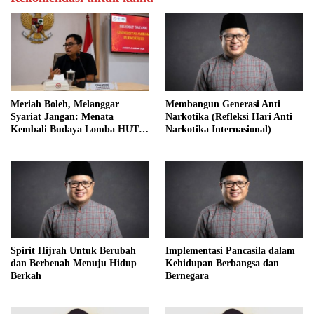
Meriah Boleh, Melanggar
Membangun Generasi Anti
Syariat Jangan: Menata
Narkotika (Refleksi Hari Anti
Kembali Budaya Lomba HUT
Narkotika Internasional)
RI dalam Perspektif Islam
Spirit Hijrah Untuk Berubah
Implementasi Pancasila dalam
dan Berbenah Menuju Hidup
Kehidupan Berbangsa dan
Berkah
Bernegara