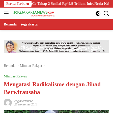
Langsung
f InfraCo Tahap 2 Senilai Rp49,9 Triliun, InfraNexia Kelola 112.000 K
Berita Terbaru
ke
konten
Beranda
Yogyakarta
Beranda
Mimbar Rakyat
Mimbar Rakyat
Mengatasi Radikalisme dengan Jihad
Berwirausaha
Jogjakartanews
28 November 2019