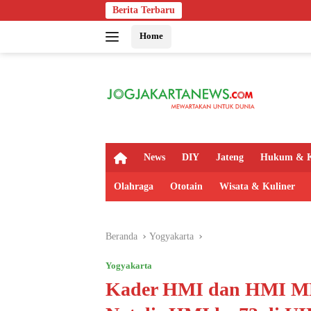
Langsung
Berita Terbaru
Bapas Yogyakar
ke
Home
konten
H
News
DIY
Jateng
Hukum & K
o
m
Olahraga
Ototain
Wisata & Kuliner
e
Beranda
Yogyakarta
Yogyakarta
Kader HMI dan HMI MPO