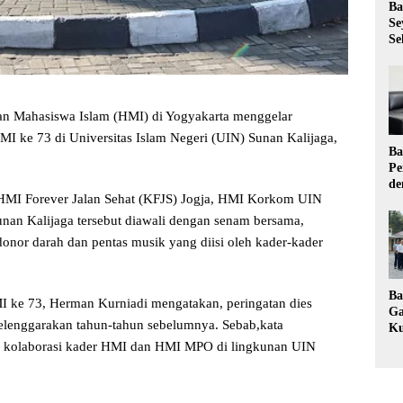
Ba
Se
Se
n Mahasiswa Islam (HMI) di Yogyakarta menggelar
MI ke 73 di Universitas Islam Negeri (UIN) Sunan Kalijaga,
Ba
Pe
de
HMI Forever Jalan Sehat (KFJS) Jogja, HMI Korkom UIN
Ev
Ma
n Kalijaga tersebut diawali dengan senam bersama,
 donor darah dan pentas musik yang diisi oleh kader-kader
Ba
MI ke 73, Herman Kurniadi mengatakan, peringatan dies
Ga
selenggarakan tahun-tahun sebelumnya. Sebab,kata
Ku
Pe
an kolaborasi kader HMI dan HMI MPO di lingkunan UIN
Ke