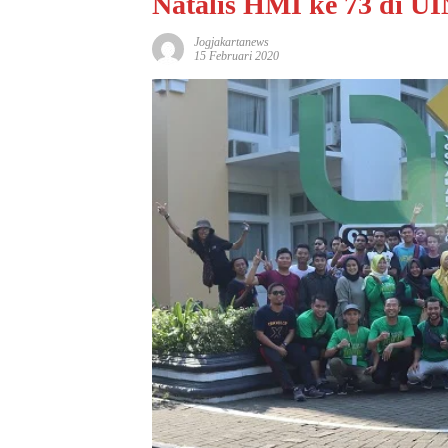
Natalis HMI ke 73 di U
Jogjakartanews
15 Februari 2020