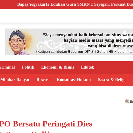
ta Edukasi Guru SMKN 1 Seyegan, Perkuat Budaya Sadar Hukum di Sek
riminal
Politik
Ekonomi & Bisnis
Edutek
Mimbar Rakyat
Resensi
Konsultasi Hukum
Sastra & Religi
 Bersatu Peringati Dies