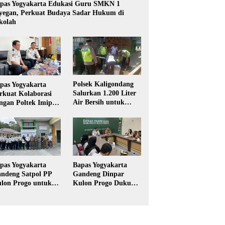
pas Yogyakarta Edukasi Guru SMKN 1
yegan, Perkuat Budaya Sadar Hukum di
kolah
Polsek Kaligondang
pas Yogyakarta
Salurkan 1.200 Liter
rkuat Kolaborasi
Air Bersih untuk
ngan Poltek Imipas,
Warga Terdampak
aluasi Program
Kekeringan di
gang Taruna
Purbalingga
pas Yogyakarta
Bapas Yogyakarta
ndeng Satpol PP
Gandeng Dinpar
lon Progo untuk
Kulon Progo Dukung
laksanaan Pidana
Implementasi Pidana
rja Sosial
Kerja Sosial dalam
KUHP Baru