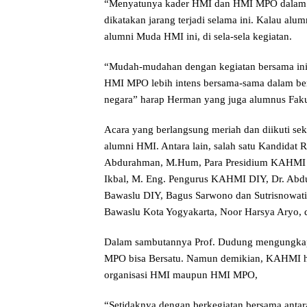
“Menyatunya kader HMI dan HMI MPO dalam mo
dikatakan jarang terjadi selama ini. Kalau a
alumni Muda HMI ini, di sela-sela kegiatan.
“Mudah-mudahan dengan kegiatan bersama ini
HMI MPO lebih intens bersama-sama dalam ber
negara” harap Herman yang juga alumnus Faku
Acara yang berlangsung meriah dan diikuti seki
alumni HMI. Antara lain, salah satu Kandidat 
Abdurahman, M.Hum, Para Presidium KAHMI 
Ikbal, M. Eng. Pengurus KAHMI DIY, Dr. Abd
Bawaslu DIY, Bagus Sarwono dan Sutrisnowati
Bawaslu Kota Yogyakarta, Noor Harsya Aryo, 
Dalam sambutannya Prof. Dudung mengungka
MPO bisa Bersatu. Namun demikian, KAHMI ha
organisasi HMI maupun HMI MPO,
“Setidaknya dengan berkegiatan bersama anta