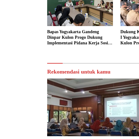
Bapas Yogyakarta Gandeng
Dukung K
Dinpar Kulon Progo Dukung
I Yogyaka
Implementasi Pidana Kerja Sosial
Kulon Pr
dalam KUHP Baru
Sediakan 
Sosial
Rekomendasi untuk kamu