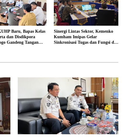
UHP Baru, Bapas Kelas
Sinergi Lintas Sektor, Kemenko
rta dan Disdikpora
Kumham Imipas Gelar
ogo Gandeng Tangan
Sinkronisasi Tugas dan Fungsi di
Lokasi Pidana Kerja
Yogyakarta