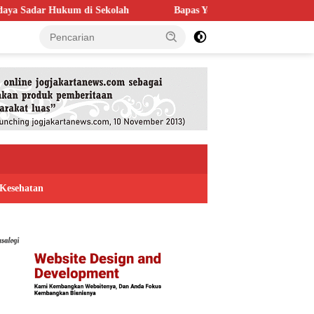
olah
Bapas Yogyakarta Perkuat Kolaborasi dengan Poltek Imip
Kesehatan