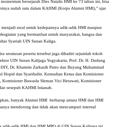
mentum bersejarah Dies Natalis HMI ke 73 tahun ini, bisa
lumninya sudah satu dalam KAHMI (Korps Alumni HMI),” ujar
 menjadi awal untuk kedepannya adik-adik HMI maupun
kegiatan yang bermanfaat untuk masyarakat, bangsa dan
ltas Syariah UIN Sunan Kaliga.
ra seratusan peserta tersebut juga dihadiri sejumlah tokoh
Rektor UIN Sunan Kalijaga Yogyakarta, Prof. Dr. H. Dudung
DIY, Dr. Khamim Zarkasih Putro dan Buyung Muhammad
ul Hopid dan Syarifudin. Kemudian Ketua dan Komisioner
, Komisioner Bawaslu Sleman Vici Herawati, Komisioner
dan sesepuh KAHMI Istianah.
pkan, banyak Alumni HMI berharap antara HMI dan HMI
nya mendorong dan tidak akan mencampuri internal
ra adik-adik HMI dan HMI MPO di UIN Sunan Kalijaga ini