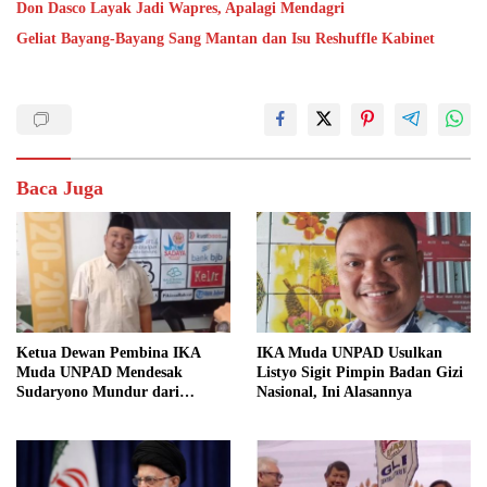
Don Dasco Layak Jadi Wapres, Apalagi Mendagri
Geliat Bayang-Bayang Sang Mantan dan Isu Reshuffle Kabinet
Baca Juga
Ketua Dewan Pembina IKA
IKA Muda UNPAD Usulkan
Muda UNPAD Mendesak
Listyo Sigit Pimpin Badan Gizi
Sudaryono Mundur dari
Nasional, Ini Alasannya
Jabatan Ketua DPD Gerindra
Jawa Tengah Demi Menjaga
Independensi Badan Gizi
Nasional