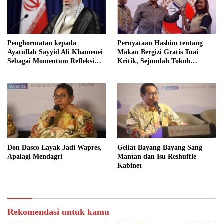
Penghormatan kepada
Pernyataan Hashim tentang
Ayatullah Sayyid Ali Khamenei
Makan Bergizi Gratis Tuai
Sebagai Momentum Refleksi
Kritik, Sejumlah Tokoh
Kepemimpinan, Kemandirian
FORMAS Ikut Menanggapi
Bangsa, dan Integritas Moral
bagi Indonesia
Don Dasco Layak Jadi Wapres,
Geliat Bayang-Bayang Sang
Apalagi Mendagri
Mantan dan Isu Reshuffle
Kabinet
Rekomendasi untuk kamu