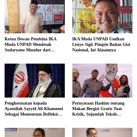
Ketua Dewan Pembina IKA
IKA Muda UNPAD Usulkan
Muda UNPAD Mendesak
Listyo Sigit Pimpin Badan Gizi
Sudaryono Mundur dari
Nasional, Ini Alasannya
Jabatan Ketua DPD Gerindra
Jawa Tengah Demi Menjaga
Independensi Badan Gizi
Nasional
Penghormatan kepada
Pernyataan Hashim tentang
Ayatullah Sayyid Ali Khamenei
Makan Bergizi Gratis Tuai
Sebagai Momentum Refleksi
Kritik, Sejumlah Tokoh
Kepemimpinan, Kemandirian
FORMAS Ikut Menanggapi
Bangsa, dan Integritas Moral
bagi Indonesia