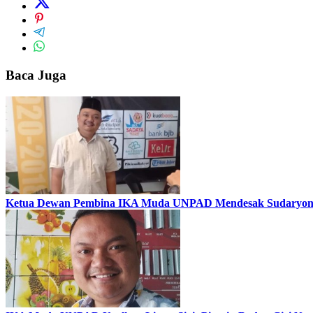
Baca Juga
Ketua Dewan Pembina IKA Muda UNPAD Mendesak Sudaryono M