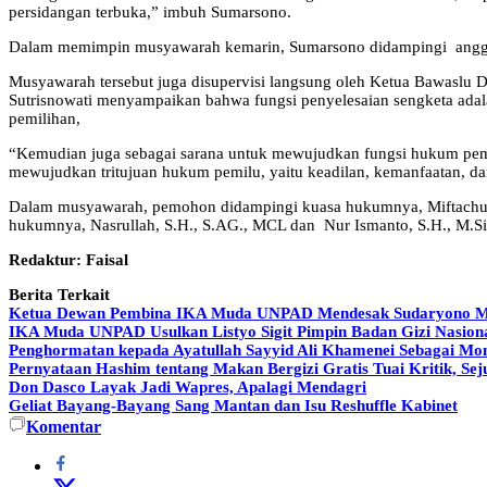
persidangan terbuka,” imbuh Sumarsono.
Dalam memimpin musyawarah kemarin, Sumarsono didampingi anggo
Musyawarah tersebut juga disupervisi langsung oleh Ketua Bawaslu DI
Sutrisnowati menyampaikan bahwa fungsi penyelesaian sengketa adala
pemilihan,
“Kemudian juga sebagai sarana untuk mewujudkan fungsi hukum pemi
mewujudkan tritujuan hukum pemilu, yaitu keadilan, kemanfaatan, da
Dalam musyawarah, pemohon didampingi kuasa hukumnya, Miftachul
hukumnya, Nasrullah, S.H., S.AG., MCL dan Nur Ismanto, S.H., M.S
Redaktur: Faisal
Berita Terkait
Ketua Dewan Pembina IKA Muda UNPAD Mendesak Sudaryono Mund
IKA Muda UNPAD Usulkan Listyo Sigit Pimpin Badan Gizi Nasiona
Penghormatan kepada Ayatullah Sayyid Ali Khamenei Sebagai Mom
Pernyataan Hashim tentang Makan Bergizi Gratis Tuai Kritik, 
Don Dasco Layak Jadi Wapres, Apalagi Mendagri
Geliat Bayang-Bayang Sang Mantan dan Isu Reshuffle Kabinet
Komentar