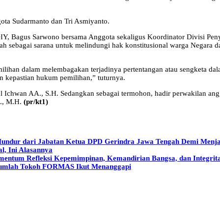
ta Sudarmanto dan Tri Asmiyanto.
Y, Bagus Sarwono bersama Anggota sekaligus Koordinator Divisi Penyel
h sebagai sarana untuk melindungi hak konstitusional warga Negara da
lihan dalam melembagakan terjadinya pertentangan atau sengketa dal
n kepastian hukum pemilihan,” tuturnya.
 Ichwan AA., S.H. Sedangkan sebagai termohon, hadir perwakilan an
i., M.H.
(pr/kt1)
ur dari Jabatan Ketua DPD Gerindra Jawa Tengah Demi Menjaga
l, Ini Alasannya
entum Refleksi Kepemimpinan, Kemandirian Bangsa, dan Integrita
Sejumlah Tokoh FORMAS Ikut Menanggapi