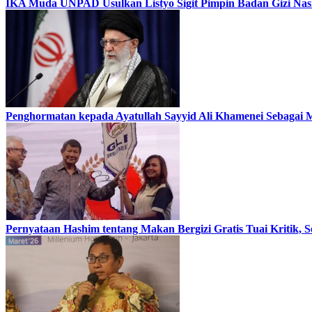
IKA Muda UNPAD Usulkan Listyo Sigit Pimpin Badan Gizi Nasio
Penghormatan kepada Ayatullah Sayyid Ali Khamenei Sebagai M
Pernyataan Hashim tentang Makan Bergizi Gratis Tuai Kriti