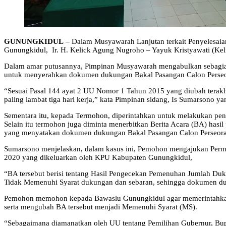
GUNUNGKIDUL
– Dalam Musyawarah Lanjutan terkait Penyelesaia
Gunungkidul, Ir. H. Kelick Agung Nugroho – Yayuk Kristyawati (K
Dalam amar putusannya, Pimpinan Musyawarah mengabulkan sebagian 
untuk menyerahkan dokumen dukungan Bakal Pasangan Calon Perse
“Sesuai Pasal 144 ayat 2 UU Nomor 1 Tahun 2015 yang diubah terakh
paling lambat tiga hari kerja,” kata Pimpinan sidang, Is Sumarsono 
Sementara itu, kepada Termohon, diperintahkan untuk melakukan pe
Selain itu termohon juga diminta menerbitkan Berita Acara (BA) ha
yang menyatakan dokumen dukungan Bakal Pasangan Calon Perseorang
Sumarsono menjelaskan, dalam kasus ini, Pemohon mengajukan Permo
2020 yang dikeluarkan oleh KPU Kabupaten Gunungkidul,
“BA tersebut berisi tentang Hasil Pengecekan Pemenuhan Jumlah 
Tidak Memenuhi Syarat dukungan dan sebaran, sehingga dokumen du
Pemohon memohon kepada Bawaslu Gunungkidul agar memerintahkan K
serta mengubah BA tersebut menjadi Memenuhi Syarat (MS).
“Sebagaimana diamanatkan oleh UU tentang Pemilihan Gubernur, Bupat