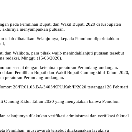
ngan pada Pemilihan Bupati dan Wakil Bupati 2020 di Kabupaten
, akhirnya menyampaikan putusan.
telah dibatalkan. Selanjutnya, kepada Pemohon diperintahkan
ul,
dan Walikota, para pihak wajib menindaklanjuti putusan tersebut
ima redaksi, Minggu (15/03/2020).
emohon sesuai dengan ketentuan peraturan Perundang-undangan.
an dalam Pemilihan Bupati dan Wakil Bupati Gunungkidul Tahun 2020,
an peraturan Perundang-undangan.
omor: 26/PP.01.03.BA/3403/KPU.Kab/II/2020 tertanggal 26 Februari
upati Gunung Kidul Tahun 2020 yang menyatakan bahwa Pemohon
njutnya dilakukan verifikasi administrasi dan verifikasi faktual
eta Pemilihan, musyawarah tersebut dilaksanakan layaknya