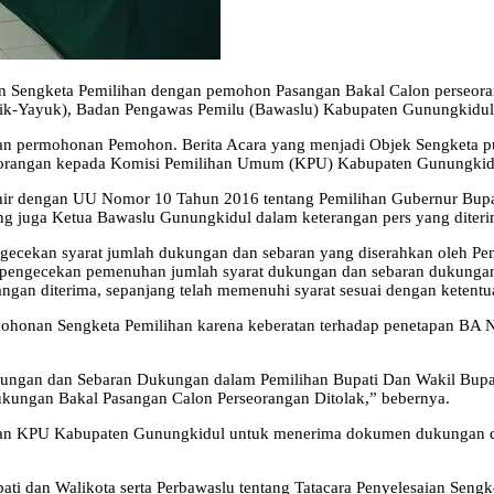
n Sengketa Pemilihan dengan pemohon Pasangan Bakal Calon perseora
elik-Yayuk), Badan Pengawas Pemilu (Bawaslu) Kabupaten Gunungkidul
permohonan Pemohon. Berita Acara yang menjadi Objek Sengketa pun 
orangan kepada Komisi Pemilihan Umum (KPU) Kabupaten Gunungkid
ir dengan UU Nomor 10 Tahun 2016 tentang Pemilihan Gubernur Bupati 
yang juga Ketua Bawaslu Gunungkidul dalam keterangan pers yang diter
ngecekan syarat jumlah dukungan dan sebaran yang diserahkan oleh P
sil pengecekan pemenuhan jumlah syarat dukungan dan sebaran dukung
an diterima, sepanjang telah memenuhi syarat sesuai dengan ketentu
honan Sengketa Pemilihan karena keberatan terhadap penetapan BA N
Dukungan dan Sebaran Dukungan dalam Pemilihan Bupati Dan Wakil B
kungan Bakal Pasangan Calon Perseorangan Ditolak,” bebernya.
PU Kabupaten Gunungkidul untuk menerima dokumen dukungan dan sela
i dan Walikota serta Perbawaslu tentang Tatacara Penyelesaian Sengk