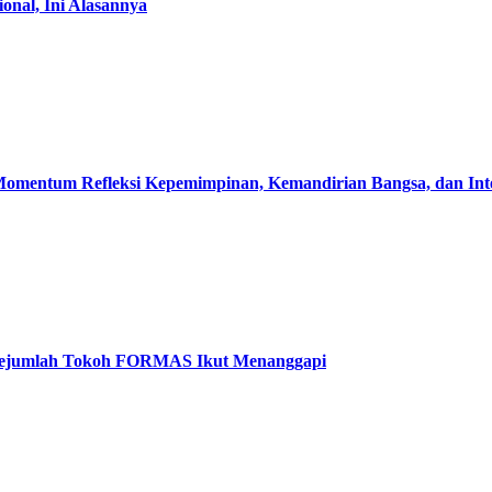
nal, Ini Alasannya
omentum Refleksi Kepemimpinan, Kemandirian Bangsa, dan Integ
k, Sejumlah Tokoh FORMAS Ikut Menanggapi