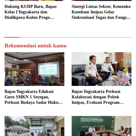
Dukung KUHP Baru, Bapas
Sinergi Lintas Sektor, Kemenko
Kelas I Yogyakarta dan
Kumham Imipas Gelar
Disdikpora Kulon Progo
Sinkronisasi Tugas dan Fungsi
Gandeng Tangan Sediakan
di Yogyakarta
Lokasi Pidana Kerja Sosial
Rekomendasi untuk kamu
Bapas Yogyakarta Edukasi
Bapas Yogyakarta Perkuat
Guru SMKN 1 Seyegan,
Kolaborasi dengan Poltek
Perkuat Budaya Sadar Hukum
Imipas, Evaluasi Program
di Sekolah
Magang Taruna