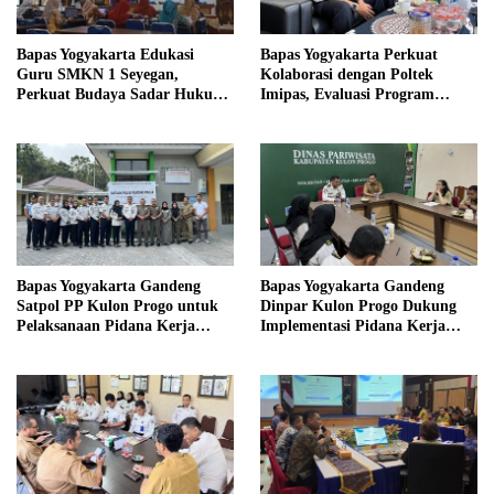
Bapas Yogyakarta Edukasi
Bapas Yogyakarta Perkuat
Guru SMKN 1 Seyegan,
Kolaborasi dengan Poltek
Perkuat Budaya Sadar Hukum
Imipas, Evaluasi Program
di Sekolah
Magang Taruna
Bapas Yogyakarta Gandeng
Bapas Yogyakarta Gandeng
Satpol PP Kulon Progo untuk
Dinpar Kulon Progo Dukung
Pelaksanaan Pidana Kerja
Implementasi Pidana Kerja
Sosial
Sosial dalam KUHP Baru