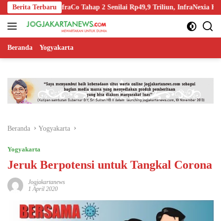
Langsung
n-Off InfraCo Tahap 2 Senilai Rp49,9 Triliun, InfraNexia Kelola 112.00
Berita Terbaru
ke
konten
Beranda
Yogyakarta
Beranda
Yogyakarta
Yogyakarta
Jeruk Berpotensi untuk Tangkal Corona
Jogjakartanews
1 April 2020