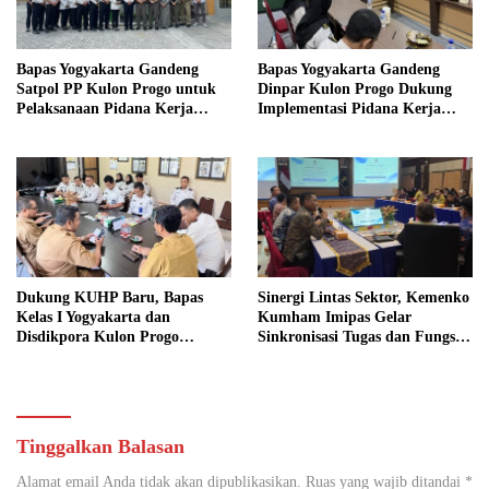
Bapas Yogyakarta Gandeng
Bapas Yogyakarta Gandeng
Satpol PP Kulon Progo untuk
Dinpar Kulon Progo Dukung
Pelaksanaan Pidana Kerja
Implementasi Pidana Kerja
Sosial
Sosial dalam KUHP Baru
Dukung KUHP Baru, Bapas
Sinergi Lintas Sektor, Kemenko
Kelas I Yogyakarta dan
Kumham Imipas Gelar
Disdikpora Kulon Progo
Sinkronisasi Tugas dan Fungsi
Gandeng Tangan Sediakan
di Yogyakarta
Lokasi Pidana Kerja Sosial
Tinggalkan Balasan
Alamat email Anda tidak akan dipublikasikan.
Ruas yang wajib ditandai
*