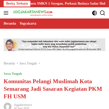
Langsung
a Edukasi Guru SMKN 1 Seyegan, Perkuat Budaya Sadar Hukum di Seko
Berita Terbaru
ke
konten
Beranda
Yogyakarta
Beranda
Jawa Tengah
Jawa Tengah
Komunitas Pelangi Muslimah Kota
Semarang Jadi Sasaran Kegiatan PKM
FH USM
Jogjakartanews
16 Juni 2020