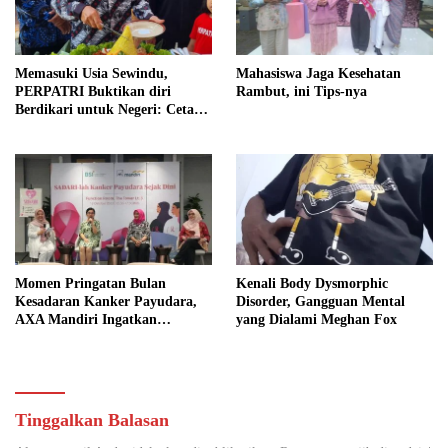
Memasuki Usia Sewindu,
Mahasiswa Jaga Kesehatan
PERPATRI Buktikan diri
Rambut, ini Tips-nya
Berdikari untuk Negeri: Cetak
Ribuan Terapis Tradisional
Berkualitas
Momen Pringatan Bulan
Kenali Body Dysmorphic
Kesadaran Kanker Payudara,
Disorder, Gangguan Mental
AXA Mandiri Ingatkan
yang Dialami Meghan Fox
Pentingnya Deteksi Dini dan
Perlindungan dari Penyakit
Kritis
Tinggalkan Balasan