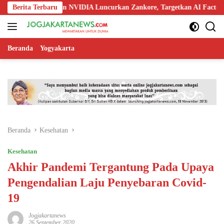
Langsung
, Nokia, dan NVIDIA Luncurkan Zankore, Targetkan AI Factory 1 GW
Berita Terbaru
ke
konten
Beranda
Yogyakarta
Beranda
Kesehatan
Kesehatan
Akhir Pandemi Tergantung Pada Upaya
Pengendalian Laju Penyebaran Covid-
19
Jogjakartanews
26 September 2020