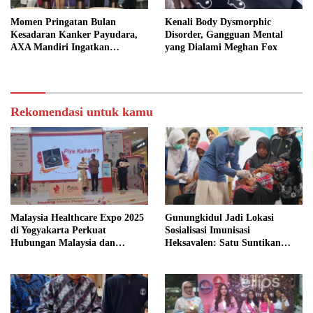
Momen Pringatan Bulan
Kenali Body Dysmorphic
Kesadaran Kanker Payudara,
Disorder, Gangguan Mental
AXA Mandiri Ingatkan
yang Dialami Meghan Fox
Pentingnya Deteksi Dini dan
Perlindungan dari Penyakit
Kritis
Rekomendasi untuk kamu
Malaysia Healthcare Expo 2025
Gunungkidul Jadi Lokasi
di Yogyakarta Perkuat
Sosialisasi Imunisasi
Hubungan Malaysia dan
Heksavalen: Satu Suntikan
Indonesia Melalui Layanan
untuk Enam Perlindungan
Wisata Medis Bertaraf
Anak
Internasional