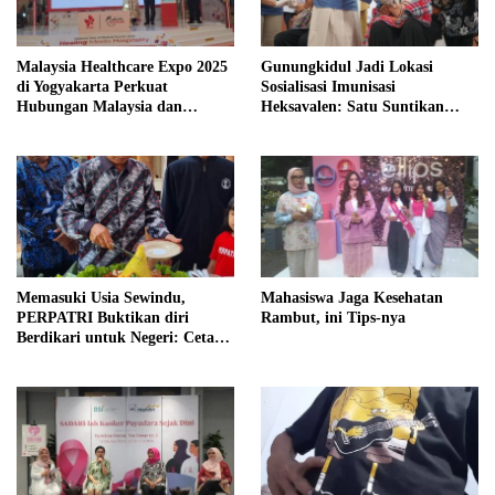
Malaysia Healthcare Expo 2025
Gunungkidul Jadi Lokasi
di Yogyakarta Perkuat
Sosialisasi Imunisasi
Hubungan Malaysia dan
Heksavalen: Satu Suntikan
Indonesia Melalui Layanan
untuk Enam Perlindungan
Wisata Medis Bertaraf
Anak
Internasional
Memasuki Usia Sewindu,
Mahasiswa Jaga Kesehatan
PERPATRI Buktikan diri
Rambut, ini Tips-nya
Berdikari untuk Negeri: Cetak
Ribuan Terapis Tradisional
Berkualitas