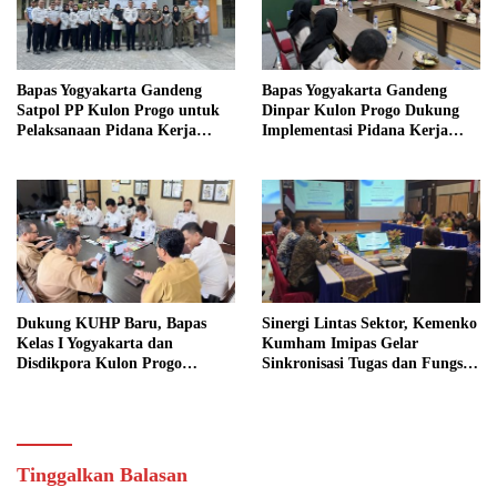
Bapas Yogyakarta Gandeng
Bapas Yogyakarta Gandeng
Satpol PP Kulon Progo untuk
Dinpar Kulon Progo Dukung
Pelaksanaan Pidana Kerja
Implementasi Pidana Kerja
Sosial
Sosial dalam KUHP Baru
Dukung KUHP Baru, Bapas
Sinergi Lintas Sektor, Kemenko
Kelas I Yogyakarta dan
Kumham Imipas Gelar
Disdikpora Kulon Progo
Sinkronisasi Tugas dan Fungsi
Gandeng Tangan Sediakan
di Yogyakarta
Lokasi Pidana Kerja Sosial
Tinggalkan Balasan