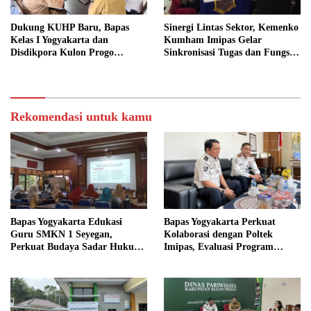
Dukung KUHP Baru, Bapas
Sinergi Lintas Sektor, Kemenko
Kelas I Yogyakarta dan
Kumham Imipas Gelar
Disdikpora Kulon Progo
Sinkronisasi Tugas dan Fungsi
Gandeng Tangan Sediakan
di Yogyakarta
Lokasi Pidana Kerja Sosial
Rekomendasi untuk kamu
Bapas Yogyakarta Edukasi
Bapas Yogyakarta Perkuat
Guru SMKN 1 Seyegan,
Kolaborasi dengan Poltek
Perkuat Budaya Sadar Hukum
Imipas, Evaluasi Program
di Sekolah
Magang Taruna