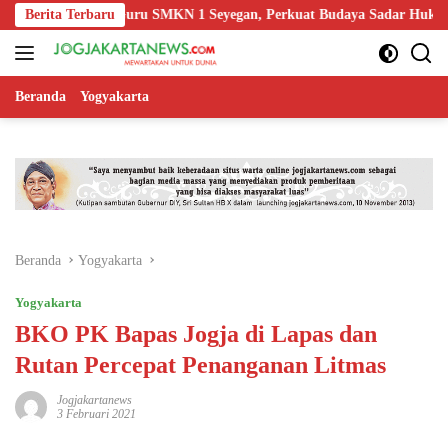
Langsung
 Edukasi Guru SMKN 1 Seyegan, Perkuat Budaya Sadar Hukum di Sekol
Berita Terbaru
ke
konten
Beranda
Yogyakarta
Beranda
Yogyakarta
Yogyakarta
BKO PK Bapas Jogja di Lapas dan
Rutan Percepat Penanganan Litmas
Jogjakartanews
3 Februari 2021