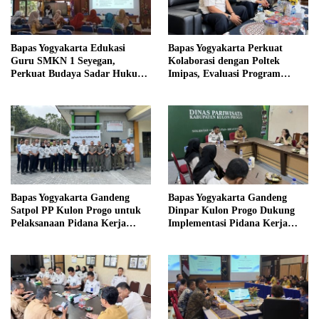
Bapas Yogyakarta Edukasi
Bapas Yogyakarta Perkuat
Guru SMKN 1 Seyegan,
Kolaborasi dengan Poltek
Perkuat Budaya Sadar Hukum
Imipas, Evaluasi Program
di Sekolah
Magang Taruna
Bapas Yogyakarta Gandeng
Bapas Yogyakarta Gandeng
Satpol PP Kulon Progo untuk
Dinpar Kulon Progo Dukung
Pelaksanaan Pidana Kerja
Implementasi Pidana Kerja
Sosial
Sosial dalam KUHP Baru