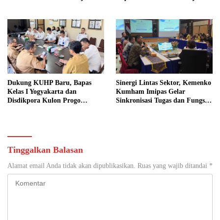
Sosial
Sosial dalam KUHP Baru
Dukung KUHP Baru, Bapas
Sinergi Lintas Sektor, Kemenko
Kelas I Yogyakarta dan
Kumham Imipas Gelar
Disdikpora Kulon Progo
Sinkronisasi Tugas dan Fungsi
Gandeng Tangan Sediakan
di Yogyakarta
Lokasi Pidana Kerja Sosial
Tinggalkan Balasan
Alamat email Anda tidak akan dipublikasikan.
Ruas yang wajib ditandai
*