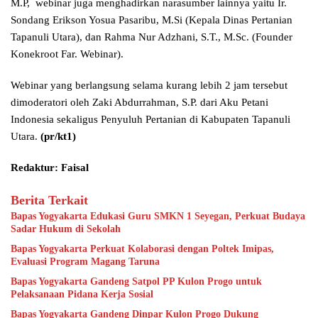
M.P, webinar juga menghadirkan narasumber lainnya yaitu Ir.
Sondang Erikson Yosua Pasaribu, M.Si (Kepala Dinas Pertanian
Tapanuli Utara), dan Rahma Nur Adzhani, S.T., M.Sc. (Founder
Konekroot Far. Webinar).
Webinar yang berlangsung selama kurang lebih 2 jam tersebut
dimoderatori oleh Zaki Abdurrahman, S.P. dari Aku Petani
Indonesia sekaligus Penyuluh Pertanian di Kabupaten Tapanuli
Utara.
(pr/kt1)
Redaktur: Faisal
Berita Terkait
Bapas Yogyakarta Edukasi Guru SMKN 1 Seyegan, Perkuat Budaya
Sadar Hukum di Sekolah
Bapas Yogyakarta Perkuat Kolaborasi dengan Poltek Imipas,
Evaluasi Program Magang Taruna
Bapas Yogyakarta Gandeng Satpol PP Kulon Progo untuk
Pelaksanaan Pidana Kerja Sosial
Bapas Yogyakarta Gandeng Dinpar Kulon Progo Dukung