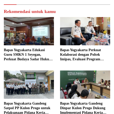
Rekomendasi untuk kamu
Bapas Yogyakarta Edukasi
Bapas Yogyakarta Perkuat
Guru SMKN 1 Seyegan,
Kolaborasi dengan Poltek
Perkuat Budaya Sadar Hukum
Imipas, Evaluasi Program
di Sekolah
Magang Taruna
Bapas Yogyakarta Gandeng
Bapas Yogyakarta Gandeng
Satpol PP Kulon Progo untuk
Dinpar Kulon Progo Dukung
Pelaksanaan Pidana Kerja
Implementasi Pidana Kerja