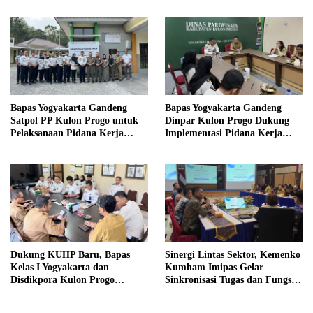
Bapas Yogyakarta Gandeng
Bapas Yogyakarta Gandeng
Satpol PP Kulon Progo untuk
Dinpar Kulon Progo Dukung
Pelaksanaan Pidana Kerja
Implementasi Pidana Kerja
Sosial
Sosial dalam KUHP Baru
Dukung KUHP Baru, Bapas
Sinergi Lintas Sektor, Kemenko
Kelas I Yogyakarta dan
Kumham Imipas Gelar
Disdikpora Kulon Progo
Sinkronisasi Tugas dan Fungsi
Gandeng Tangan Sediakan
di Yogyakarta
Lokasi Pidana Kerja Sosial