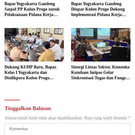
Bapas Yogyakarta Gandeng
Bapas Yogyakarta Gandeng
Satpol PP Kulon Progo untuk
Dinpar Kulon Progo Dukung
Pelaksanaan Pidana Kerja
Implementasi Pidana Kerja
Sosial
Sosial dalam KUHP Baru
Dukung KUHP Baru, Bapas
Sinergi Lintas Sektor, Kemenko
Kelas I Yogyakarta dan
Kumham Imipas Gelar
Disdikpora Kulon Progo
Sinkronisasi Tugas dan Fungsi
Gandeng Tangan Sediakan
di Yogyakarta
Lokasi Pidana Kerja Sosial
Tinggalkan Balasan
Alamat email Anda tidak akan dipublikasikan.
Ruas yang wajib ditandai
*