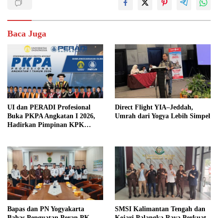
Baca Juga
UI dan PERADI Profesional
Direct Flight YIA–Jeddah,
Buka PKPA Angkatan I 2026,
Umrah dari Yogya Lebih Simpel
Hadirkan Pimpinan KPK
hingga Wakil Jaksa Agung
sebagai Pengajar
Bapas dan PN Yogyakarta
SMSI Kalimantan Tengah dan
Bahas Penguatan Peran PK
Kejari Palangka Raya Perkuat