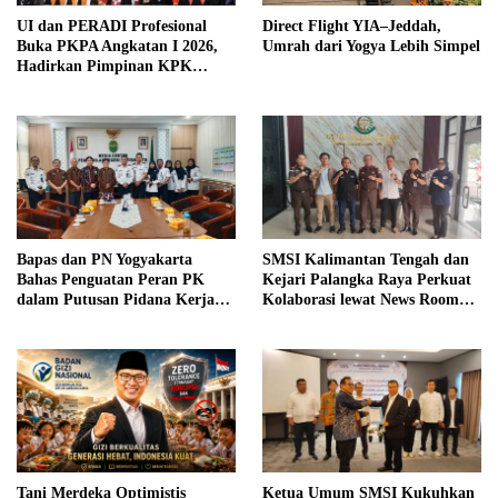
UI dan PERADI Profesional
Direct Flight YIA–Jeddah,
Buka PKPA Angkatan I 2026,
Umrah dari Yogya Lebih Simpel
Hadirkan Pimpinan KPK
hingga Wakil Jaksa Agung
sebagai Pengajar
Bapas dan PN Yogyakarta
SMSI Kalimantan Tengah dan
Bahas Penguatan Peran PK
Kejari Palangka Raya Perkuat
dalam Putusan Pidana Kerja
Kolaborasi lewat News Room
Sosial
Jaga Desa
Tani Merdeka Optimistis
Ketua Umum SMSI Kukuhkan