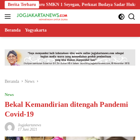
Langsung
Edukasi Guru SMKN 1 Seyegan, Perkuat Budaya Sadar Hukum di Sekola
Berita Terbaru
ke
konten
Beranda
Yogyakarta
Beranda
News
News
Bekal Kemandirian ditengah Pandemi
Covid-19
Jogjakartanews
17 Juni 2021