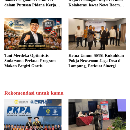
dalam Putusan Pidana Kerja
Kolaborasi lewat News Room
Sosial
Jaga Desa
Tani Merdeka Optimistis
Ketua Umum SMSI Kukuhkan
Sudaryono Perkuat Program
Pokja Newsroom Jaga Desa di
Makan Bergizi Gratis
Lampung, Perkuat Sinergi
Kawal Tata Kelola
Pemerintahan Desa
Rekomendasi untuk kamu