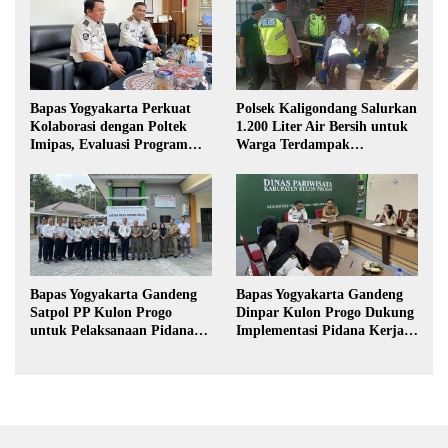
Bapas Yogyakarta Perkuat
Polsek Kaligondang Salurkan
Kolaborasi dengan Poltek
1.200 Liter Air Bersih untuk
Imipas, Evaluasi Program
Warga Terdampak
Magang Taruna
Kekeringan di Purbalingga
Bapas Yogyakarta Gandeng
Bapas Yogyakarta Gandeng
Satpol PP Kulon Progo
Dinpar Kulon Progo Dukung
untuk Pelaksanaan Pidana
Implementasi Pidana Kerja
Kerja Sosial
Sosial dalam KUHP Baru