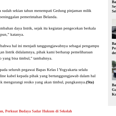
Ba
Se
a sudah sekian tahun menempati Gedung pinjaman milik
Se
peninggalan pemerintahan Belanda.
bahan daya listrik, sejak itu kegiatan pengecekan berkala
apun,” katanya.
Ba
ahwa hal ini menjadi tanggungjawabnya sebagai pengampu
Pe
n listrik didalamnya, pihak kami berharap pemeliharaan
de
Ev
ko yang bisa timbul,” tambahnya.
Ma
ada seluruh pegawai Bapas Kelas I Yogyakarta selalu
ine kabel kepada pihak yang bertanggungjawab dalam hal
tuk mengurangi resiko yang akan timbul, pungkasnya.
(Sta)
Ba
Ga
Ku
Pe
Ke
an, Perkuat Budaya Sadar Hukum di Sekolah