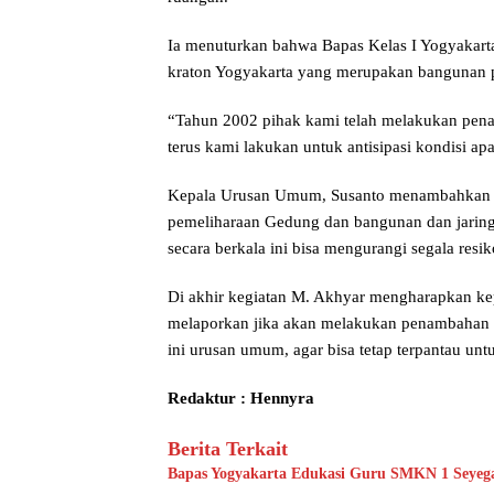
Ia menuturkan bahwa Bapas Kelas I Yogyakart
kraton Yogyakarta yang merupakan bangunan 
“Tahun 2002 pihak kami telah melakukan penam
terus kami lakukan untuk antisipasi kondisi ap
Kepala Urusan Umum, Susanto menambahkan b
pemeliharaan Gedung dan bangunan dan jaringa
secara berkala ini bisa mengurangi segala resi
Di akhir kegiatan M. Akhyar mengharapkan kep
melaporkan jika akan melakukan penambahan l
ini urusan umum, agar bisa tetap terpantau un
Redaktur : Hennyra
Berita Terkait
Bapas Yogyakarta Edukasi Guru SMKN 1 Seyeg