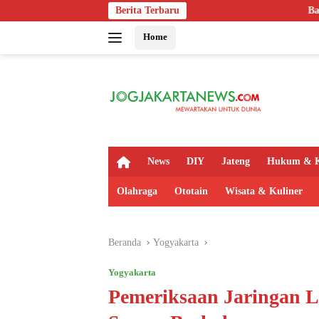
Langsung
Berita Terbaru
Bapas Yogyakarta Eduka
ke
Home
konten
H
News
DIY
Jateng
Hukum & K
o
m
Olahraga
Ototain
Wisata & Kuliner
e
Beranda
Yogyakarta
Yogyakarta
Pemeriksaan Jaringan L