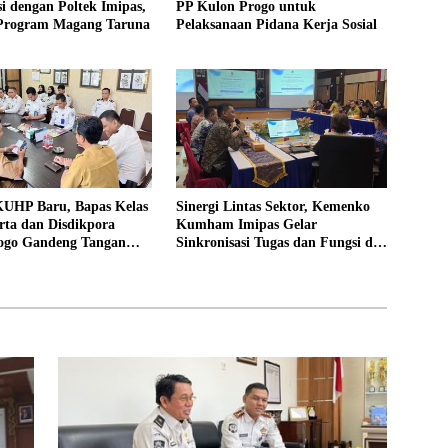
i dengan Poltek Imipas,
PP Kulon Progo untuk
 Program Magang Taruna
Pelaksanaan Pidana Kerja Sosial
UHP Baru, Bapas Kelas
Sinergi Lintas Sektor, Kemenko
rta dan Disdikpora
Kumham Imipas Gelar
ogo Gandeng Tangan
Sinkronisasi Tugas dan Fungsi di
Lokasi Pidana Kerja
Yogyakarta