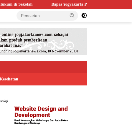
Bapas Yogyakarta Perkuat Kolaborasi dengan Poltek Imipas, Eva
Kesehatan