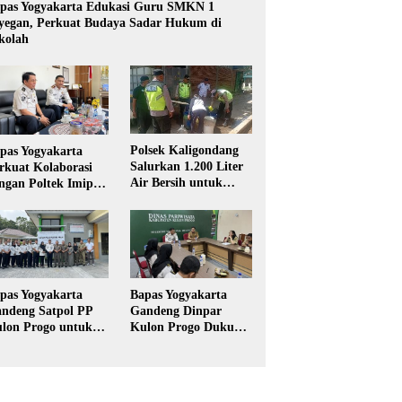
pas Yogyakarta Edukasi Guru SMKN 1
yegan, Perkuat Budaya Sadar Hukum di
kolah
Polsek Kaligondang
pas Yogyakarta
Salurkan 1.200 Liter
rkuat Kolaborasi
Air Bersih untuk
ngan Poltek Imipas,
Warga Terdampak
aluasi Program
Kekeringan di
gang Taruna
Purbalingga
pas Yogyakarta
Bapas Yogyakarta
ndeng Satpol PP
Gandeng Dinpar
lon Progo untuk
Kulon Progo Dukung
laksanaan Pidana
Implementasi Pidana
rja Sosial
Kerja Sosial dalam
KUHP Baru