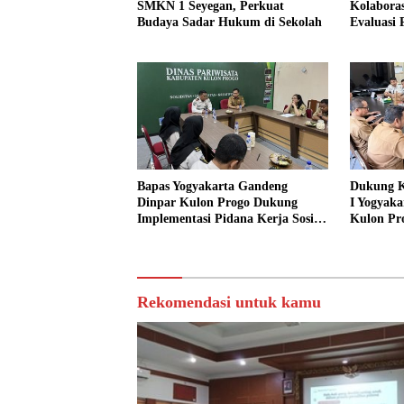
SMKN 1 Seyegan, Perkuat
Kolaboras
Budaya Sadar Hukum di Sekolah
Evaluasi
Bapas Yogyakarta Gandeng
Dukung K
Dinpar Kulon Progo Dukung
I Yogyaka
Implementasi Pidana Kerja Sosial
Kulon Pr
dalam KUHP Baru
Sediakan 
Sosial
Rekomendasi untuk kamu