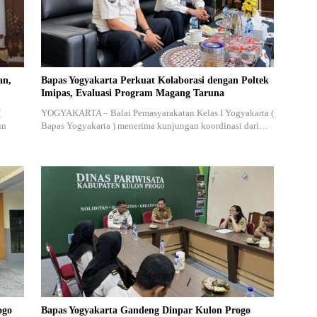
an,
Bapas Yogyakarta Perkuat Kolaborasi dengan Poltek
Imipas, Evaluasi Program Magang Taruna
(
YOGYAKARTA – Balai Pemasyarakatan Kelas I Yogyakarta (
un
Bapas Yogyakarta ) menerima kunjungan koordinasi dari…
ogo
Bapas Yogyakarta Gandeng Dinpar Kulon Progo