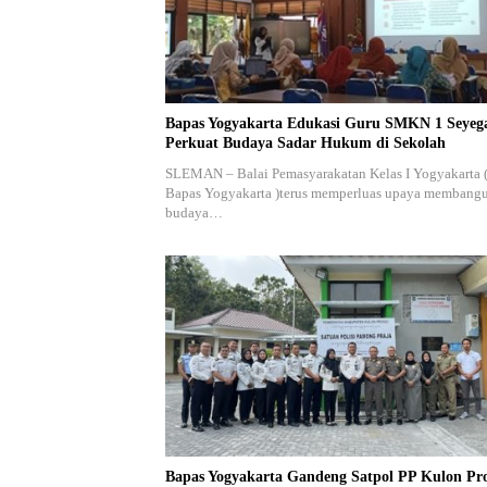
Bapas Yogyakarta Edukasi Guru SMKN 1 Seyeg
Perkuat Budaya Sadar Hukum di Sekolah
SLEMAN – Balai Pemasyarakatan Kelas I Yogyakarta 
Bapas Yogyakarta )terus memperluas upaya membang
budaya…
Bapas Yogyakarta Gandeng Satpol PP Kulon Pr