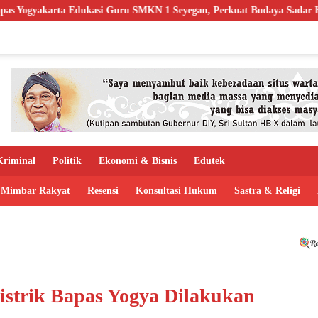
si Guru SMKN 1 Seyegan, Perkuat Budaya Sadar Hukum di Sekolah
riminal
Politik
Ekonomi & Bisnis
Edutek
Mimbar Rakyat
Resensi
Konsultasi Hukum
Sastra & Religi
istrik Bapas Yogya Dilakukan