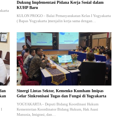
Dukung Implementasi Pidana Kerja Sosial dalam
KUHP Baru
akarta
KULON PROGO – Balai Pemasyarakatan Kelas I Yogyakarta
( Bapas Yogyakarta )menjalin kerja sama dengan…
dan
Sinergi Lintas Sektor, Kemenko Kumham Imipas
akan
Gelar Sinkronisasi Tugas dan Fungsi di Yogyakarta
YOGYAKARTA – Deputi Bidang Koordinasi Hukum
 I
Kementerian Koordinator Bidang Hukum, Hak Asasi
Manusia, Imigrasi, dan…