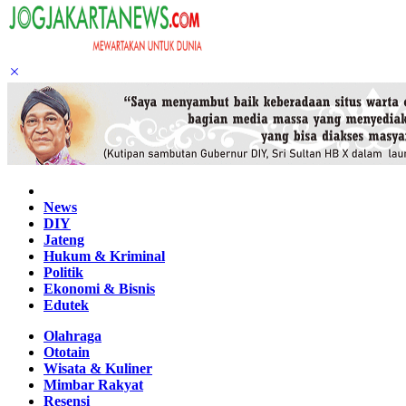
Home
News
DIY
Jateng
Hukum & Kriminal
Politik
Ekonomi & Bisnis
Edutek
Olahraga
Ototain
Wisata & Kuliner
Mimbar Rakyat
Resensi