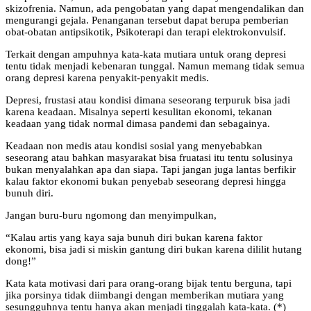
skizofrenia. Namun, ada pengobatan yang dapat mengendalikan dan
mengurangi gejala. Penanganan tersebut dapat berupa pemberian
obat-obatan antipsikotik, Psikoterapi dan terapi elektrokonvulsif.
Terkait dengan ampuhnya kata-kata mutiara untuk orang depresi
tentu tidak menjadi kebenaran tunggal. Namun memang tidak semua
orang depresi karena penyakit-penyakit medis.
Depresi, frustasi atau kondisi dimana seseorang terpuruk bisa jadi
karena keadaan. Misalnya seperti kesulitan ekonomi, tekanan
keadaan yang tidak normal dimasa pandemi dan sebagainya.
Keadaan non medis atau kondisi sosial yang menyebabkan
seseorang atau bahkan masyarakat bisa fruatasi itu tentu solusinya
bukan menyalahkan apa dan siapa. Tapi jangan juga lantas berfikir
kalau faktor ekonomi bukan penyebab seseorang depresi hingga
bunuh diri.
Jangan buru-buru ngomong dan menyimpulkan,
“Kalau artis yang kaya saja bunuh diri bukan karena faktor
ekonomi, bisa jadi si miskin gantung diri bukan karena dililit hutang
dong!”
Kata kata motivasi dari para orang-orang bijak tentu berguna, tapi
jika porsinya tidak diimbangi dengan memberikan mutiara yang
sesungguhnya tentu hanya akan menjadi tinggalah kata-kata. (*)