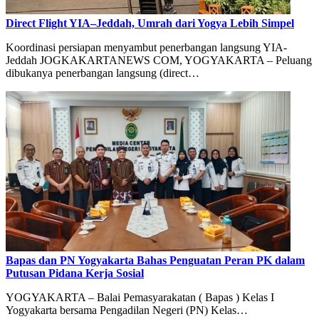
Direct Flight YIA–Jeddah, Umrah dari Yogya Lebih Simpel
Koordinasi persiapan menyambut penerbangan langsung YIA-
Jeddah JOGKAKARTANEWS COM, YOGYAKARTA – Peluang
dibukanya penerbangan langsung (direct…
Bapas dan PN Yogyakarta Bahas Penguatan Peran PK dalam
Putusan Pidana Kerja Sosial
YOGYAKARTA – Balai Pemasyarakatan ( Bapas ) Kelas I
Yogyakarta bersama Pengadilan Negeri (PN) Kelas…