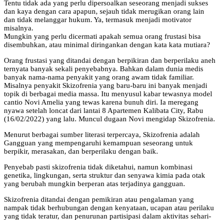
Tentu tidak ada yang perlu dipersoalkan seseorang menjadi sukses
dan kaya dengan cara apapun, sejauh tidak merugikan orang lain
dan tidak melanggar hukum. Ya, termasuk menjadi motivator
misalnya.
Mungkin yang perlu dicermati apakah semua orang frustasi bisa
disembuhkan, atau minimal diringankan dengan kata kata mutiara?
Orang frustasi yang ditandai dengan berpikiran dan berperilaku aneh
ternyata banyak sekali penyebabnya. Bahkan dalam dunia medis
banyak nama-nama penyakit yang orang awam tidak familiar.
Misalnya penyakit Skizofrenia yang baru-baru ini banyak menjadi
topik di berbagai media massa. Itu menyusul kabar tewasnya model
cantio Novi Amelia yang tewas karena bunuh diri. Ia meregang
nyawa setelah loncat dari lantai 8 Apartemen Kalibata City, Rabu
(16/02/2022) yang lalu. Muncul dugaan Novi mengidap Skizofrenia.
Menurut berbagai sumber literasi terpercaya, Skizofrenia adalah
Gangguan yang mempengaruhi kemampuan seseorang untuk
berpikir, merasakan, dan berperilaku dengan baik.
Penyebab pasti skizofrenia tidak diketahui, namun kombinasi
genetika, lingkungan, serta struktur dan senyawa kimia pada otak
yang berubah mungkin berperan atas terjadinya gangguan.
Skizofrenia ditandai dengan pemikiran atau pengalaman yang
nampak tidak berhubungan dengan kenyataan, ucapan atau perilaku
yang tidak teratur, dan penurunan partisipasi dalam aktivitas sehari-