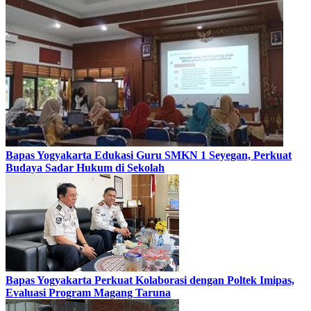
Bapas Yogyakarta Edukasi Guru SMKN 1 Seyegan, Perkuat
Budaya Sadar Hukum di Sekolah
Bapas Yogyakarta Perkuat Kolaborasi dengan Poltek Imipas,
Evaluasi Program Magang Taruna