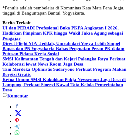
*Penulis adalah pembelajar di Komunitas Kata Mata Pena Jogja,
tinggal di Banguntapan Bantul, Yogyakarta.
Berita Terkait
UI dan PERADI Profesional Buka PKPA Angkatan I 2026,
Hadirkan Pimpinan KPK hingga Wakil Jaksa Agung sebagai
Pengajar
Direct Flight YIA–Jeddah, Umrah dari Yogya Lebih Simpel
Bapas dan PN Yogyakarta Bahas Penguatan Peran PK dalam
Putusan Pidana Kerja Sosial
SMSI Kalimantan Tengah dan Kejari Palangka Raya Perkuat
Kolaborasi lewat News Room Jaga Desa
Tani Merdeka Optimistis Sudaryono Perkuat Program Makan
Bergizi Gratis
Ketua Umum SMSI Kukuhkan Pokja Newsroom Jaga Desa di
Lampung, Perkuat Sinergi Kawal Tata Kelola Pemerintahan
Desa
Komentar