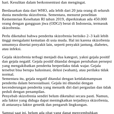
hari. Kesulitan dalam berkonsentrasi dan mengingat.
Berdasarkan data dari WHO, ada lebih dari 20 juta orang di seluruh
dunia menderita skizofrenia. Sementara, menurut penelitian
Kementerian Kesehatan RI tahun 2019, diperkirakan ada 450.000
orang dengan gangguan jiwa (ODGJ) berat di Indonesia, termasuk
skizofrenia.
Perlu diketahui bahwa penderita skizofrenia berisiko 2–3 kali lebih
tinggi mengalami kematian di usia muda. Hal ini karena skizofrenia
umumnya disertai penyakit lain, seperti penyakit jantung, diabetes,
atau infeksi.
Gejala skizofrenia terbagi menjadi dua kategori, yakni gejala positif
dan gejala negatif. Gejala positif ditandai dengan perubahan persepsi
yang mengakibatkan penderita berperilaku tidak wajar. Gejala
tersebut bisa berupa halusinasi, delusi (waham), atau perilaku tidak
normal.
Sementara itu, gejala negatif ditandai dengan ketidakmampuan
penderita dalam bersosialisasi. Gejala ini ditandai dengan
kecenderungan penderita yang menarik diri dari pergaulan dan tidak
peduli dengan penampilan.
Penyebab skizofrenia sendiri belum diketahui secara pasti. Namun,
ada faktor yang diduga dapat meningkatkan terjadinya skizofrenia,
di antaranya faktor genetik dan pengaruh lingkungan.
Sampai saat ini, belum ada obat yang dapat menyembuhkan