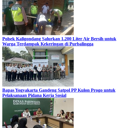
Polsek Kaligondang Salurkan 1.200 Liter Air Bersih untuk
Warga Terdampak Kekeringan di Purbalingga
Bapas Yogyakarta Gandeng Satpol PP Kulon Progo untuk
Pelaksanaan Pidana Kerja Sosial