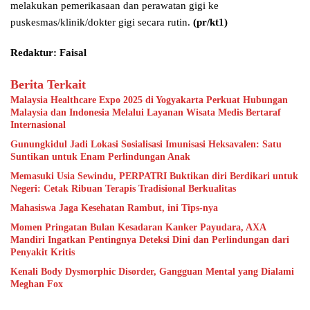
melakukan pemerikasaan dan perawatan gigi ke
puskesmas/klinik/dokter gigi secara rutin.
(pr/kt1)
Redaktur: Faisal
Berita Terkait
Malaysia Healthcare Expo 2025 di Yogyakarta Perkuat Hubungan
Malaysia dan Indonesia Melalui Layanan Wisata Medis Bertaraf
Internasional
Gunungkidul Jadi Lokasi Sosialisasi Imunisasi Heksavalen: Satu
Suntikan untuk Enam Perlindungan Anak
Memasuki Usia Sewindu, PERPATRI Buktikan diri Berdikari untuk
Negeri: Cetak Ribuan Terapis Tradisional Berkualitas
Mahasiswa Jaga Kesehatan Rambut, ini Tips-nya
Momen Pringatan Bulan Kesadaran Kanker Payudara, AXA
Mandiri Ingatkan Pentingnya Deteksi Dini dan Perlindungan dari
Penyakit Kritis
Kenali Body Dysmorphic Disorder, Gangguan Mental yang Dialami
Meghan Fox