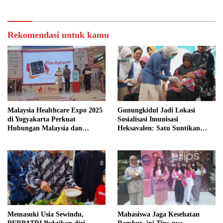
Perlindungan dari Penyakit
Kritis
Rekomendasi untuk kamu
Malaysia Healthcare Expo 2025
Gunungkidul Jadi Lokasi
di Yogyakarta Perkuat
Sosialisasi Imunisasi
Hubungan Malaysia dan
Heksavalen: Satu Suntikan
Indonesia Melalui Layanan
untuk Enam Perlindungan
Wisata Medis Bertaraf
Anak
Internasional
Memasuki Usia Sewindu,
Mahasiswa Jaga Kesehatan