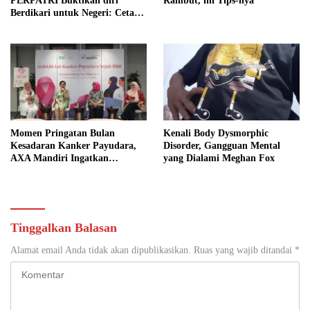
PERPATRI Buktikan diri
Rambut, ini Tips-nya
Berdikari untuk Negeri: Cetak
Ribuan Terapis Tradisional
Berkualitas
Momen Pringatan Bulan
Kenali Body Dysmorphic
Kesadaran Kanker Payudara,
Disorder, Gangguan Mental
AXA Mandiri Ingatkan
yang Dialami Meghan Fox
Pentingnya Deteksi Dini dan
Perlindungan dari Penyakit
Kritis
Tinggalkan Balasan
Alamat email Anda tidak akan dipublikasikan.
Ruas yang wajib ditandai
*