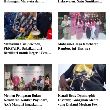
Hubungan Malaysia dan
Heksavalen: Satu Suntikan
Indonesia Melalui Layanan
untuk Enam Perlindungan
Wisata Medis Bertaraf
Anak
Internasional
Memasuki Usia Sewindu,
Mahasiswa Jaga Kesehatan
PERPATRI Buktikan diri
Rambut, ini Tips-nya
Berdikari untuk Negeri: Cetak
Ribuan Terapis Tradisional
Berkualitas
Momen Pringatan Bulan
Kenali Body Dysmorphic
Kesadaran Kanker Payudara,
Disorder, Gangguan Mental
AXA Mandiri Ingatkan
yang Dialami Meghan Fox
Pentingnya Deteksi Dini dan