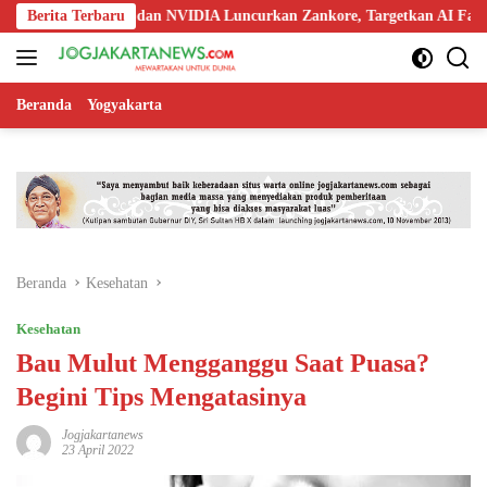
Langsung
doo, Nokia, dan NVIDIA Luncurkan Zankore, Targetkan AI Factory 1 GW
Berita Terbaru
ke
konten
Beranda
Yogyakarta
Beranda
Kesehatan
Kesehatan
Bau Mulut Mengganggu Saat Puasa?
Begini Tips Mengatasinya
Jogjakartanews
23 April 2022