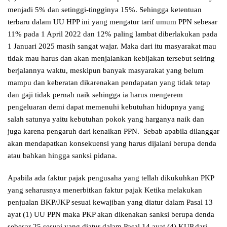
menjadi 5% dan setinggi-tingginya 15%. Sehingga ketentuan
terbaru dalam UU HPP ini yang mengatur tarif umum PPN sebesar
11% pada 1 April 2022 dan 12% paling lambat diberlakukan pada
1 Januari 2025 masih sangat wajar. Maka dari itu masyarakat mau
tidak mau harus dan akan menjalankan kebijakan tersebut seiring
berjalannya waktu, meskipun banyak masyarakat yang belum
mampu dan keberatan dikarenakan pendapatan yang tidak tetap
dan gaji tidak pernah naik sehingga ia harus mengerem
pengeluaran demi dapat memenuhi kebutuhan hidupnya yang
salah satunya yaitu kebutuhan pokok yang harganya naik dan
juga karena pengaruh dari kenaikan PPN. Sebab apabila dilanggar
akan mendapatkan konsekuensi yang harus dijalani berupa denda
atau bahkan hingga sanksi pidana.
Apabila ada faktur pajak pengusaha yang tellah dikukuhkan PKP
yang seharusnya menerbitkan faktur pajak Ketika melakukan
penjualan BKP/JKP sesuai kewajiban yang diatur dalam Pasal 13
ayat (1) UU PPN maka PKP akan dikenakan sanksi berupa denda
sebesar 25 sesuai yang diatur dalam Pasal 14 ayat (4) KUP dari