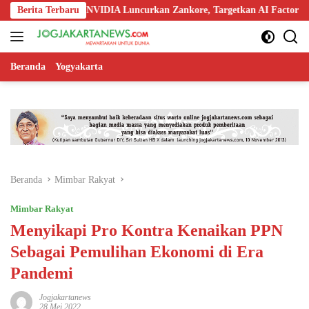
Langsung
Nokia, dan NVIDIA Luncurkan Zankore, Targetkan AI Factory 1 GW
Berita Terbaru
ke
konten
Beranda
Yogyakarta
Beranda
Mimbar Rakyat
Mimbar Rakyat
Menyikapi Pro Kontra Kenaikan PPN
Sebagai Pemulihan Ekonomi di Era
Pandemi
Jogjakartanews
28 Mei 2022