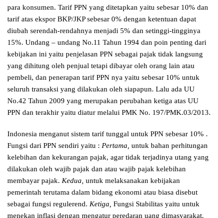
para konsumen. Tarif PPN yang ditetapkan yaitu sebesar 10% dan
tarif atas ekspor BKP/JKP sebesar 0% dengan ketentuan dapat
diubah serendah-rendahnya menjadi 5% dan setinggi-tingginya
15%. Undang – undang No.11 Tahun 1994 dan poin penting dari
kebijakan ini yaitu penjelasan PPN sebagai pajak tidak langsung
yang dihitung oleh penjual tetapi dibayar oleh orang lain atau
pembeli, dan penerapan tarif PPN nya yaitu sebesar 10% untuk
seluruh transaksi yang dilakukan oleh siapapun. Lalu ada UU
No.42 Tahun 2009 yang merupakan perubahan ketiga atas UU
PPN dan terakhir yaitu diatur melalui PMK No. 197/PMK.03/2013.
Indonesia menganut sistem tarif tunggal untuk PPN sebesar 10% .
Fungsi dari PPN sendiri yaitu :
Pertama,
untuk bahan perhitungan
kelebihan dan kekurangan pajak, agar tidak terjadinya utang yang
dilakukan oleh wajib pajak dan atau wajib pajak kelebihan
membayar pajak.
Kedua,
untuk melaksanakan kebijakan
pemerintah terutama dalam bidang ekonomi atau biasa disebut
sebagai fungsi regulerend.
Ketiga,
Fungsi Stabilitas yaitu untuk
menekan inflasi dengan mengatur peredaran uang dimasyarakat.