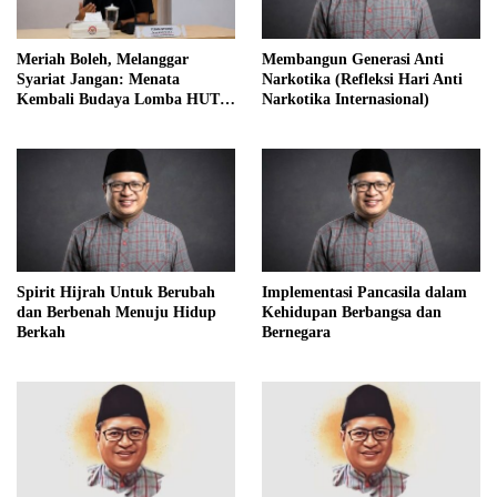
Meriah Boleh, Melanggar
Membangun Generasi Anti
Syariat Jangan: Menata
Narkotika (Refleksi Hari Anti
Kembali Budaya Lomba HUT
Narkotika Internasional)
RI dalam Perspektif Islam
Spirit Hijrah Untuk Berubah
Implementasi Pancasila dalam
dan Berbenah Menuju Hidup
Kehidupan Berbangsa dan
Berkah
Bernegara