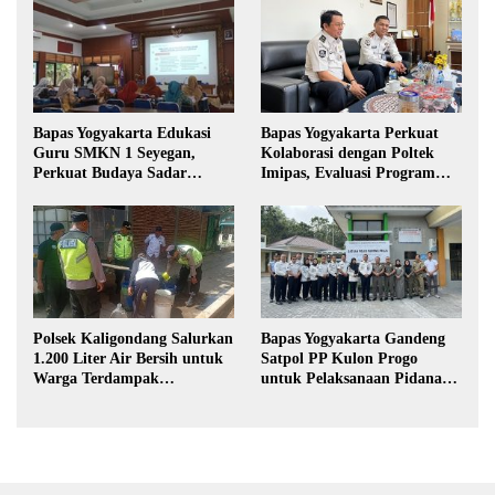
Bapas Yogyakarta Edukasi
Bapas Yogyakarta Perkuat
Guru SMKN 1 Seyegan,
Kolaborasi dengan Poltek
Perkuat Budaya Sadar
Imipas, Evaluasi Program
Hukum di Sekolah
Magang Taruna
Polsek Kaligondang Salurkan
Bapas Yogyakarta Gandeng
1.200 Liter Air Bersih untuk
Satpol PP Kulon Progo
Warga Terdampak
untuk Pelaksanaan Pidana
Kekeringan di Purbalingga
Kerja Sosial