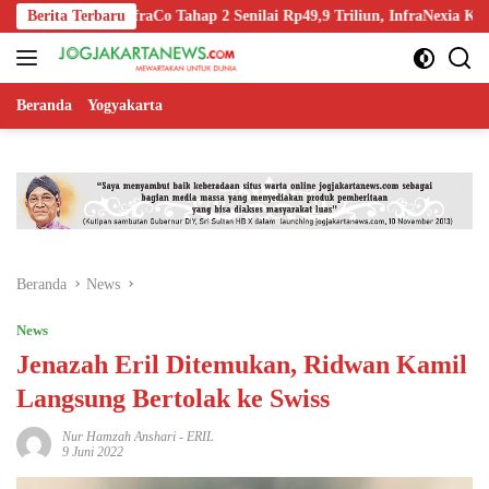
Langsung
-Off InfraCo Tahap 2 Senilai Rp49,9 Triliun, InfraNexia Kelola 112.000
Berita Terbaru
ke
konten
Beranda
Yogyakarta
Beranda
News
News
Jenazah Eril Ditemukan, Ridwan Kamil
Langsung Bertolak ke Swiss
Nur Hamzah Anshari
-
ERIL
9 Juni 2022