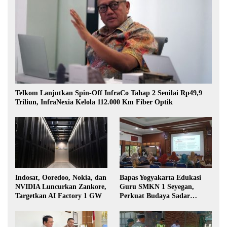
Telkom Lanjutkan Spin-Off InfraCo Tahap 2 Senilai Rp49,9
Triliun, InfraNexia Kelola 112.000 Km Fiber Optik
Indosat, Ooredoo, Nokia, dan
Bapas Yogyakarta Edukasi
NVIDIA Luncurkan Zankore,
Guru SMKN 1 Seyegan,
Targetkan AI Factory 1 GW
Perkuat Budaya Sadar
Hukum di Sekolah