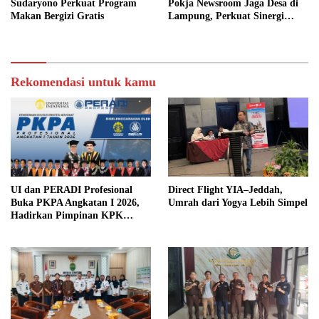
Sudaryono Perkuat Program
Pokja Newsroom Jaga Desa di
Makan Bergizi Gratis
Lampung, Perkuat Sinergi
Kawal Tata Kelola
Pemerintahan Desa
Rekomendasi untuk kamu
UI dan PERADI Profesional
Direct Flight YIA–Jeddah,
Buka PKPA Angkatan I 2026,
Umrah dari Yogya Lebih Simpel
Hadirkan Pimpinan KPK
hingga Wakil Jaksa Agung
sebagai Pengajar