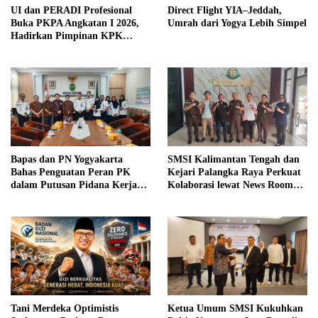
UI dan PERADI Profesional
Direct Flight YIA–Jeddah,
Buka PKPA Angkatan I 2026,
Umrah dari Yogya Lebih Simpel
Hadirkan Pimpinan KPK
hingga Wakil Jaksa Agung
sebagai Pengajar
Bapas dan PN Yogyakarta
SMSI Kalimantan Tengah dan
Bahas Penguatan Peran PK
Kejari Palangka Raya Perkuat
dalam Putusan Pidana Kerja
Kolaborasi lewat News Room
Sosial
Jaga Desa
Tani Merdeka Optimistis
Ketua Umum SMSI Kukuhkan