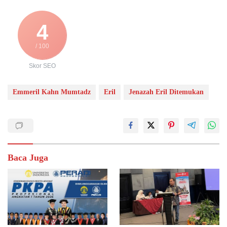
4
/ 100
Skor SEO
Emmeril Kahn Mumtadz
Eril
Jenazah Eril Ditemukan
Baca Juga