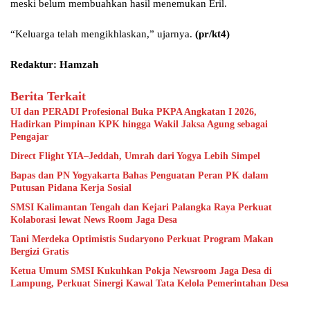
meski belum membuahkan hasil menemukan Eril.
“Keluarga telah mengikhlaskan,” ujarnya.
(pr/kt4)
Redaktur: Hamzah
Berita Terkait
UI dan PERADI Profesional Buka PKPA Angkatan I 2026,
Hadirkan Pimpinan KPK hingga Wakil Jaksa Agung sebagai
Pengajar
Direct Flight YIA–Jeddah, Umrah dari Yogya Lebih Simpel
Bapas dan PN Yogyakarta Bahas Penguatan Peran PK dalam
Putusan Pidana Kerja Sosial
SMSI Kalimantan Tengah dan Kejari Palangka Raya Perkuat
Kolaborasi lewat News Room Jaga Desa
Tani Merdeka Optimistis Sudaryono Perkuat Program Makan
Bergizi Gratis
Ketua Umum SMSI Kukuhkan Pokja Newsroom Jaga Desa di
Lampung, Perkuat Sinergi Kawal Tata Kelola Pemerintahan Desa