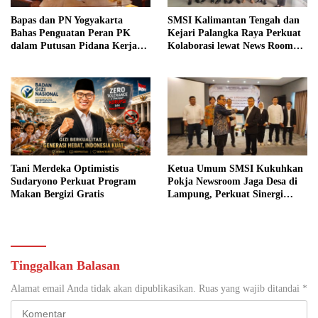
Bapas dan PN Yogyakarta
SMSI Kalimantan Tengah dan
Bahas Penguatan Peran PK
Kejari Palangka Raya Perkuat
dalam Putusan Pidana Kerja
Kolaborasi lewat News Room
Sosial
Jaga Desa
Tani Merdeka Optimistis
Ketua Umum SMSI Kukuhkan
Sudaryono Perkuat Program
Pokja Newsroom Jaga Desa di
Makan Bergizi Gratis
Lampung, Perkuat Sinergi
Kawal Tata Kelola
Pemerintahan Desa
Tinggalkan Balasan
Alamat email Anda tidak akan dipublikasikan.
Ruas yang wajib ditandai
*