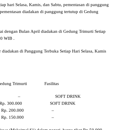
tiap hari Selasa, Kamis, dan Sabtu, pementasan di panggung
u pementasan diadakan di panggung tertutup di Gedung
i dengan Bulan April diadakan di Gedung Trimurti Setiap
30 WIB .
 diadakan di Panggung Terbuka Setiap Hari Selasa, Kamis
g Trimurti Fasilitas
0 – SOFT DRINK
. 300.000 SOFT DRINK
Rp. 200.000 –
Rp. 150.000 –
iswa (Maksimal S1) dalam negeri, harga tiket Rp 50.000