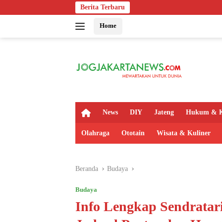
Langsung
Berita Terbaru
Bapas Yogyak
ke
Home
konten
H
News
DIY
Jateng
Hukum & K
o
m
Olahraga
Ototain
Wisata & Kuliner
e
Beranda
Budaya
Budaya
Info Lengkap Sendrata