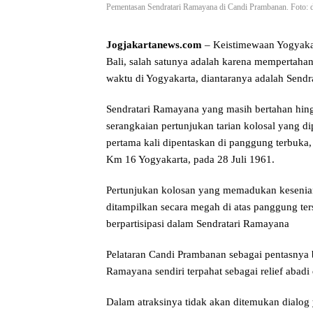
Pementasan Sendratari Ramayana di Candi Prambanan. Foto: 
Jogjakartanews.com
– Keistimewaan Yogyakart
Bali, salah satunya adalah karena mempertahan
waktu di Yogyakarta, diantaranya adalah Send
Sendratari Ramayana yang masih bertahan hin
serangkaian pertunjukan tarian kolosal yang di
pertama kali dipentaskan di panggung terbuka,
Km 16 Yogyakarta, pada 28 Juli 1961.
Pertunjukan kolosan yang memadukan kesenian
ditampilkan secara megah di atas panggung ters
berpartisipasi dalam Sendratari Ramayana
Pelataran Candi Prambanan sebagai pentasnya b
Ramayana sendiri terpahat sebagai relief abadi
Dalam atraksinya tidak akan ditemukan dialog 