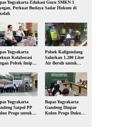
pas Yogyakarta Edukasi Guru SMKN 1
yegan, Perkuat Budaya Sadar Hukum di
kolah
pas Yogyakarta
Polsek Kaligondang
rkuat Kolaborasi
Salurkan 1.200 Liter
ngan Poltek Imipas,
Air Bersih untuk
aluasi Program
Warga Terdampak
gang Taruna
Kekeringan di
Purbalingga
pas Yogyakarta
Bapas Yogyakarta
ndeng Satpol PP
Gandeng Dinpar
lon Progo untuk
Kulon Progo Dukung
laksanaan Pidana
Implementasi Pidana
rja Sosial
Kerja Sosial dalam
KUHP Baru