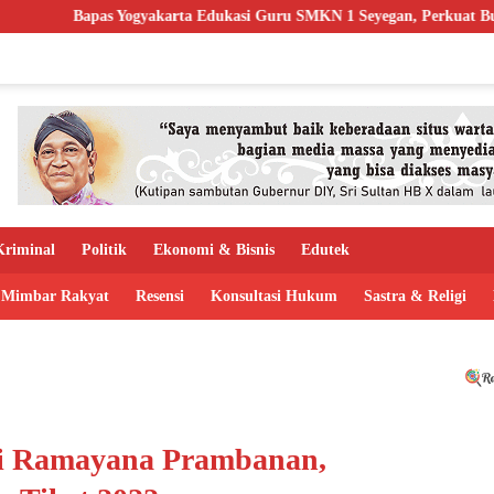
arta Edukasi Guru SMKN 1 Seyegan, Perkuat Budaya Sadar Hukum di S
riminal
Politik
Ekonomi & Bisnis
Edutek
Mimbar Rakyat
Resensi
Konsultasi Hukum
Sastra & Religi
ri Ramayana Prambanan,