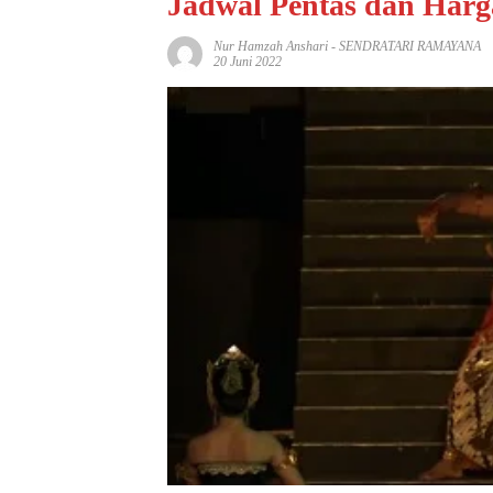
Jadwal Pentas dan Harg
Nur Hamzah Anshari
-
SENDRATARI RAMAYANA
20 Juni 2022