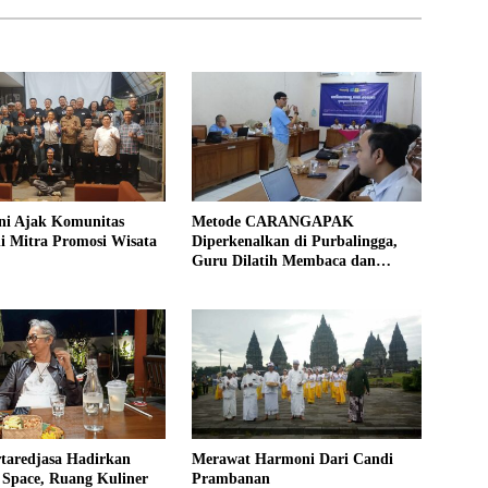
ni Ajak Komunitas
Metode CARANGAPAK
i Mitra Promosi Wisata
Diperkenalkan di Purbalingga,
Guru Dilatih Membaca dan
Mengajar Aksara Jawa Lebih
Mudah
taredjasa Hadirkan
Merawat Harmoni Dari Candi
 Space, Ruang Kuliner
Prambanan