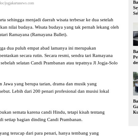
Ba
doc/jogjakartanews.com
Se
Se
a sehingga menjadi daerah wisata terbesar ke dua setelah
kan nilai budaya. Wisata budaya yang tak pernah lekang oleh
ratari Ramayana (Ramayana Ballet).
gga dua puluh empat abad lamanya ini merupakan
Ba
pentaskan secara rutin. Secara resmi, sendra tari Ramayana
Pe
 sebelah selatan Candi Prambanan atau tepatnya Jl Jogja-Solo
de
Ev
Ma
 Jawa yang berupa tarian, drama dan musik yang
ebut. Lebih dari 200 penari profesional dan musisi lokal
Ba
Ga
ukan semata karena candi Hindu, tetapi kisah tentang
Ku
Pe
 di setiap bagian dinding Candi Prambanan.
Ke
yang terucap dari para penari, hanya tembang yang