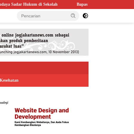
ekolah
Bapas Yogyakarta Perkuat Kolaborasi dengan Poltek I
Kesehatan