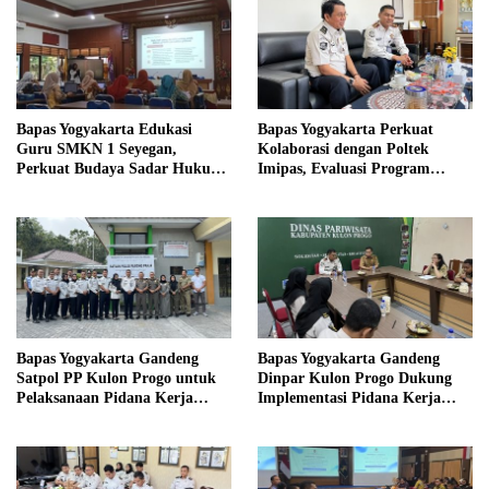
Bapas Yogyakarta Edukasi
Bapas Yogyakarta Perkuat
Guru SMKN 1 Seyegan,
Kolaborasi dengan Poltek
Perkuat Budaya Sadar Hukum
Imipas, Evaluasi Program
di Sekolah
Magang Taruna
Bapas Yogyakarta Gandeng
Bapas Yogyakarta Gandeng
Satpol PP Kulon Progo untuk
Dinpar Kulon Progo Dukung
Pelaksanaan Pidana Kerja
Implementasi Pidana Kerja
Sosial
Sosial dalam KUHP Baru