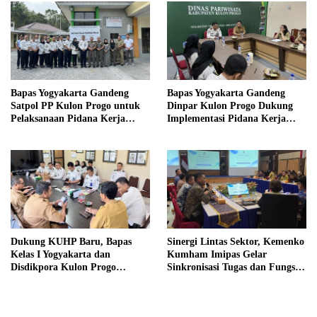
Bapas Yogyakarta Gandeng
Bapas Yogyakarta Gandeng
Satpol PP Kulon Progo untuk
Dinpar Kulon Progo Dukung
Pelaksanaan Pidana Kerja
Implementasi Pidana Kerja
Sosial
Sosial dalam KUHP Baru
Dukung KUHP Baru, Bapas
Sinergi Lintas Sektor, Kemenko
Kelas I Yogyakarta dan
Kumham Imipas Gelar
Disdikpora Kulon Progo
Sinkronisasi Tugas dan Fungsi
Gandeng Tangan Sediakan
di Yogyakarta
Lokasi Pidana Kerja Sosial