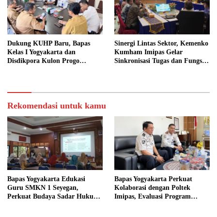
Dukung KUHP Baru, Bapas
Sinergi Lintas Sektor, Kemenko
Kelas I Yogyakarta dan
Kumham Imipas Gelar
Disdikpora Kulon Progo
Sinkronisasi Tugas dan Fungsi
Gandeng Tangan Sediakan
di Yogyakarta
Lokasi Pidana Kerja Sosial
Rekomendasi untuk kamu
Bapas Yogyakarta Edukasi
Bapas Yogyakarta Perkuat
Guru SMKN 1 Seyegan,
Kolaborasi dengan Poltek
Perkuat Budaya Sadar Hukum
Imipas, Evaluasi Program
di Sekolah
Magang Taruna