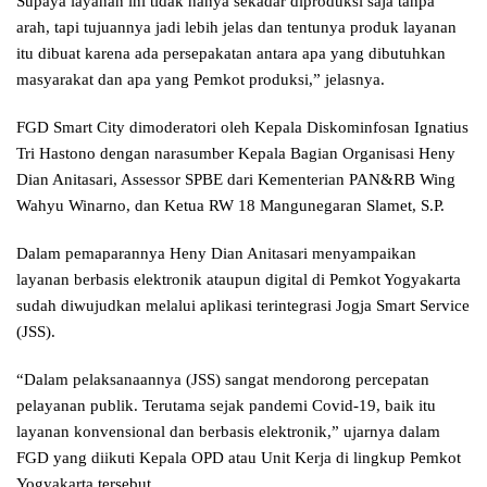
Supaya layanan ini tidak hanya sekadar diproduksi saja tanpa
arah, tapi tujuannya jadi lebih jelas dan tentunya produk layanan
itu dibuat karena ada persepakatan antara apa yang dibutuhkan
masyarakat dan apa yang Pemkot produksi,” jelasnya.
FGD Smart City dimoderatori oleh Kepala Diskominfosan Ignatius
Tri Hastono dengan narasumber Kepala Bagian Organisasi Heny
Dian Anitasari, Assessor SPBE dari Kementerian PAN&RB Wing
Wahyu Winarno, dan Ketua RW 18 Mangunegaran Slamet, S.P.
Dalam pemaparannya Heny Dian Anitasari menyampaikan
layanan berbasis elektronik ataupun digital di Pemkot Yogyakarta
sudah diwujudkan melalui aplikasi terintegrasi Jogja Smart Service
(JSS).
“Dalam pelaksanaannya (JSS) sangat mendorong percepatan
pelayanan publik. Terutama sejak pandemi Covid-19, baik itu
layanan konvensional dan berbasis elektronik,” ujarnya dalam
FGD yang diikuti Kepala OPD atau Unit Kerja di lingkup Pemkot
Yogyakarta tersebut.