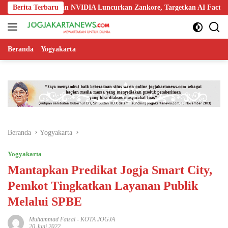
Langsung
 Nokia, dan NVIDIA Luncurkan Zankore, Targetkan AI Factory 1 GW
Berita Terbaru
ke
konten
Beranda
Yogyakarta
Beranda
Yogyakarta
Yogyakarta
Mantapkan Predikat Jogja Smart City,
Pemkot Tingkatkan Layanan Publik
Melalui SPBE
Muhammad Faisal
-
KOTA JOGJA
20 Juni 2022