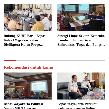
Dukung KUHP Baru, Bapas
Sinergi Lintas Sektor, Kemenko
Kelas I Yogyakarta dan
Kumham Imipas Gelar
Disdikpora Kulon Progo
Sinkronisasi Tugas dan Fungsi
Gandeng Tangan Sediakan
di Yogyakarta
Lokasi Pidana Kerja Sosial
Rekomendasi untuk kamu
Bapas Yogyakarta Edukasi
Bapas Yogyakarta Perkuat
Guru SMKN 1 Seyegan,
Kolaborasi dengan Poltek