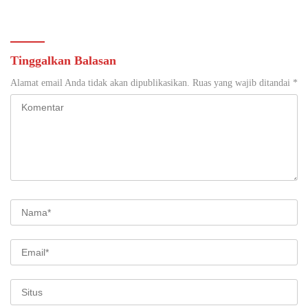
Gandeng Tangan Sediakan
di Yogyakarta
Lokasi Pidana Kerja Sosial
Tinggalkan Balasan
Alamat email Anda tidak akan dipublikasikan.
Ruas yang wajib ditandai
*