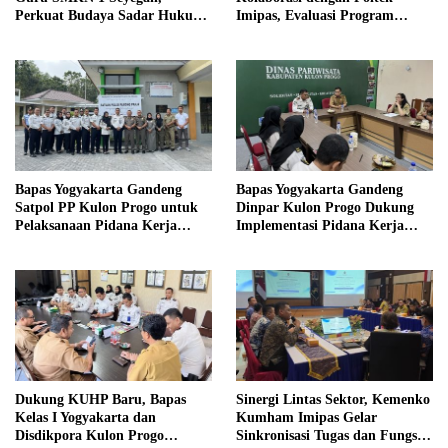
Perkuat Budaya Sadar Hukum
Imipas, Evaluasi Program
di Sekolah
Magang Taruna
Bapas Yogyakarta Gandeng
Bapas Yogyakarta Gandeng
Satpol PP Kulon Progo untuk
Dinpar Kulon Progo Dukung
Pelaksanaan Pidana Kerja
Implementasi Pidana Kerja
Sosial
Sosial dalam KUHP Baru
Dukung KUHP Baru, Bapas
Sinergi Lintas Sektor, Kemenko
Kelas I Yogyakarta dan
Kumham Imipas Gelar
Disdikpora Kulon Progo
Sinkronisasi Tugas dan Fungsi