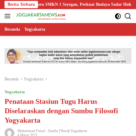
Langsung
Edukasi Guru SMKN 1 Seyegan, Perkuat Budaya Sadar Hukum di Sekol
Berita Terbaru
ke
konten
Beranda
Yogyakarta
Beranda
Yogyakarta
Yogyakarta
Penataan Stasiun Tugu Harus
Diselaraskan dengan Sumbu Filosofi
Yogyakarta
Muhammad Faisal
-
Sumbu Filosofi Yogyakarta
4 Maret 2023