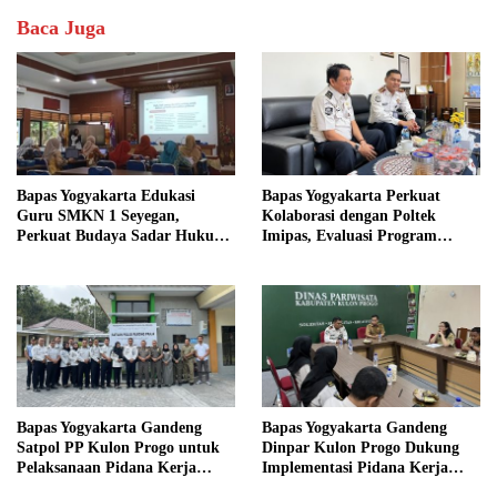
Baca Juga
Bapas Yogyakarta Edukasi
Bapas Yogyakarta Perkuat
Guru SMKN 1 Seyegan,
Kolaborasi dengan Poltek
Perkuat Budaya Sadar Hukum
Imipas, Evaluasi Program
di Sekolah
Magang Taruna
Bapas Yogyakarta Gandeng
Bapas Yogyakarta Gandeng
Satpol PP Kulon Progo untuk
Dinpar Kulon Progo Dukung
Pelaksanaan Pidana Kerja
Implementasi Pidana Kerja
Sosial
Sosial dalam KUHP Baru