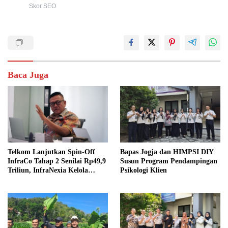
Skor SEO
Baca Juga
Telkom Lanjutkan Spin-Off
Bapas Jogja dan HIMPSI DIY
InfraCo Tahap 2 Senilai Rp49,9
Susun Program Pendampingan
Triliun, InfraNexia Kelola
Psikologi Klien
112.000 Km Fiber Optik