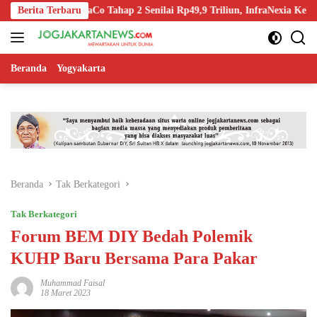
Langsung
ff InfraCo Tahap 2 Senilai Rp49,9 Triliun, InfraNexia Kelola 112.000 K
Berita Terbaru
ke
konten
Beranda
Yogyakarta
Beranda
Tak Berkategori
Tak Berkategori
Forum BEM DIY Bedah Polemik
KUHP Baru Bersama Para Pakar
Muhammad Faisal
18 Maret 2023