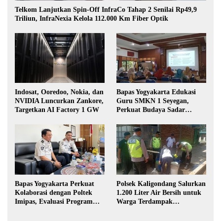
Telkom Lanjutkan Spin-Off InfraCo Tahap 2 Senilai Rp49,9
Triliun, InfraNexia Kelola 112.000 Km Fiber Optik
Indosat, Ooredoo, Nokia, dan
Bapas Yogyakarta Edukasi
NVIDIA Luncurkan Zankore,
Guru SMKN 1 Seyegan,
Targetkan AI Factory 1 GW
Perkuat Budaya Sadar
Hukum di Sekolah
Bapas Yogyakarta Perkuat
Polsek Kaligondang Salurkan
Kolaborasi dengan Poltek
1.200 Liter Air Bersih untuk
Imipas, Evaluasi Program
Warga Terdampak
Magang Taruna
Kekeringan di Purbalingga