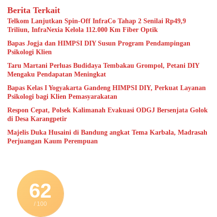
Berita Terkait
Telkom Lanjutkan Spin-Off InfraCo Tahap 2 Senilai Rp49,9
Triliun, InfraNexia Kelola 112.000 Km Fiber Optik
Bapas Jogja dan HIMPSI DIY Susun Program Pendampingan
Psikologi Klien
Taru Martani Perluas Budidaya Tembakau Grompol, Petani DIY
Mengaku Pendapatan Meningkat
Bapas Kelas I Yogyakarta Gandeng HIMPSI DIY, Perkuat Layanan
Psikologi bagi Klien Pemasyarakatan
Respon Cepat, Polsek Kalimanah Evakuasi ODGJ Bersenjata Golok
di Desa Karangpetir
Majelis Duka Husaini di Bandung angkat Tema Karbala, Madrasah
Perjuangan Kaum Perempuan
62
/ 100