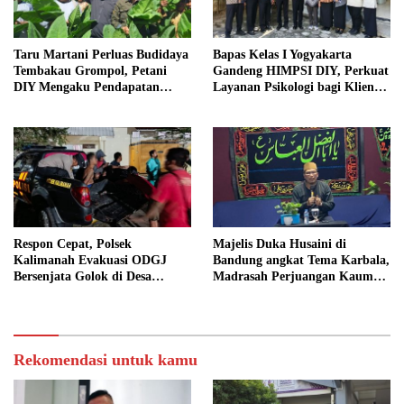
Taru Martani Perluas Budidaya
Bapas Kelas I Yogyakarta
Tembakau Grompol, Petani
Gandeng HIMPSI DIY, Perkuat
DIY Mengaku Pendapatan
Layanan Psikologi bagi Klien
Meningkat
Pemasyarakatan
Respon Cepat, Polsek
Majelis Duka Husaini di
Kalimanah Evakuasi ODGJ
Bandung angkat Tema Karbala,
Bersenjata Golok di Desa
Madrasah Perjuangan Kaum
Karangpetir
Perempuan
Rekomendasi untuk kamu