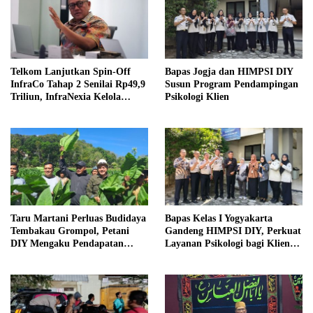
Telkom Lanjutkan Spin-Off
Bapas Jogja dan HIMPSI DIY
InfraCo Tahap 2 Senilai Rp49,9
Susun Program Pendampingan
Triliun, InfraNexia Kelola
Psikologi Klien
112.000 Km Fiber Optik
Taru Martani Perluas Budidaya
Bapas Kelas I Yogyakarta
Tembakau Grompol, Petani
Gandeng HIMPSI DIY, Perkuat
DIY Mengaku Pendapatan
Layanan Psikologi bagi Klien
Meningkat
Pemasyarakatan