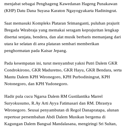
menjabat sebagai Penghageng Kawedanan Hageng Punakawan
(KHP) Datu Dana Suyasa Karaton Ngayogyakarta Hadiningrat.
Saat memasuki Kompleks Plataran Srimanganti, puluhan prajurit
Bregada Wirabraja yang memakai seragam keprajuritan lengkap
disertai senjata, bendera, dan alat musik berbaris memanjang dari
utara ke selatan di area plataran sembari memberikan
penghormatan pada Kaisar Jepang.
Pada kesempatan ini, turut menyambut yakni Putri Dalem GKR
Condrokirono, GKR Maduretno, GKR Hayu, GKR Bendara, serta
Mantu Dalem KPH Wironegoro, KPH Purbodiningrat, KPH
Notonegoro, dan KPH Yudonegoro.
Hadir pula cucu Ngarsa Dalem RM Gustilantika Marrel
Suryokusumo, R.Ay Arti Ayya Fatimasari dan RM. Dhrastya
Wironegoro. Seusai penyambutan di Regol Danapratapa, alunan
repertoar persembahan Abdi Dalem Musikan bergema di
Kagungan Dalem Bangsal Mandalasana, mengiringi Sri Sultan,