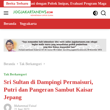
Langsung
Kolaborasi dengan Poltek Imipas, Evaluasi Program Magang Taruna
Berita Terbaru
ke
konten
Beranda
Yogyakarta
Beranda
Tak Berkategori
Tak Berkategori
Sri Sultan di Dampingi Permaisuri,
Putri dan Pangeran Sambut Kaisar
Jepang
Muhammad Faisal
21 Juni 2023