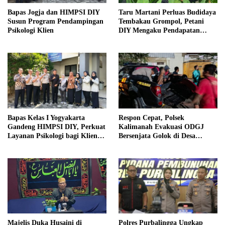
Bapas Jogja dan HIMPSI DIY
Taru Martani Perluas Budidaya
Susun Program Pendampingan
Tembakau Grompol, Petani
Psikologi Klien
DIY Mengaku Pendapatan
Meningkat
Bapas Kelas I Yogyakarta
Respon Cepat, Polsek
Gandeng HIMPSI DIY, Perkuat
Kalimanah Evakuasi ODGJ
Layanan Psikologi bagi Klien
Bersenjata Golok di Desa
Pemasyarakatan
Karangpetir
Majelis Duka Husaini di
Polres Purbalingga Ungkap