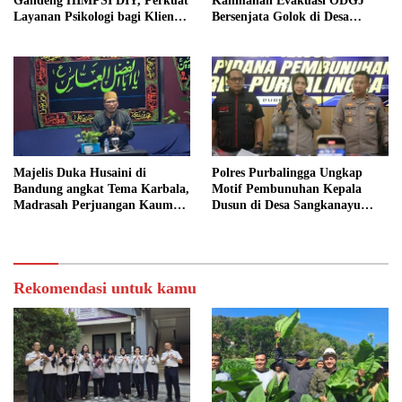
Gandeng HIMPSI DIY, Perkuat
Kalimanah Evakuasi ODGJ
Layanan Psikologi bagi Klien
Bersenjata Golok di Desa
Pemasyarakatan
Karangpetir
Majelis Duka Husaini di
Polres Purbalingga Ungkap
Bandung angkat Tema Karbala,
Motif Pembunuhan Kepala
Madrasah Perjuangan Kaum
Dusun di Desa Sangkanayu
Perempuan
Mrebet
Rekomendasi untuk kamu