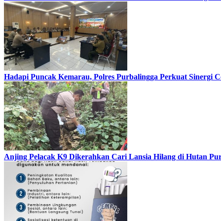
Hadapi Puncak Kemarau, Polres Purbalingga Perkuat Sinergi 
Anjing Pelacak K9 Dikerahkan Cari Lansia Hilang di Hutan Pu