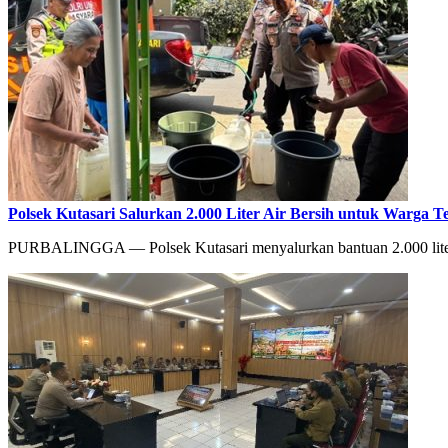
Polsek Kutasari Salurkan 2.000 Liter Air Bersih untuk Warga 
PURBALINGGA — Polsek Kutasari menyalurkan bantuan 2.000 liter