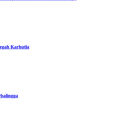
Cegah Karhutla
rbalingga