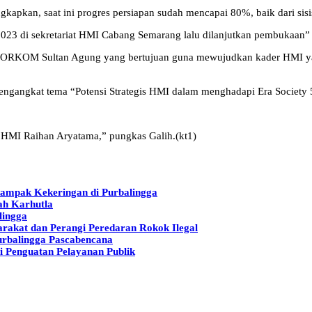
an, saat ini progres persiapan sudah mencapai 80%, baik dari sisi
 2023 di sekretariat HMI Cabang Semarang lalu dilanjutkan pembukaan”
I KORKOM Sultan Agung yang bertujuan guna mewujudkan kader HMI y
gangkat tema “Potensi Strategis HMI dalam menghadapi Era Society 
 HMI Raihan Aryatama,” pungkas Galih.(kt1)
rdampak Kekeringan di Purbalingga
ah Karhutla
lingga
akat dan Perangi Peredaran Rokok Ilegal
urbalingga Pascabencana
i Penguatan Pelayanan Publik