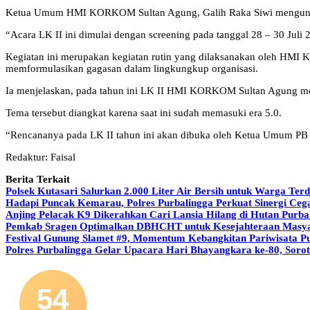
Ketua Umum HMI KORKOM Sultan Agung, Galih Raka Siwi mengungkapk
“Acara LK II ini dimulai dengan screening pada tanggal 28 – 30 Juli
Kegiatan ini merupakan kegiatan rutin yang dilaksanakan oleh HM
memformulasikan gagasan dalam lingkungkup organisasi.
Ia menjelaskan, pada tahun ini LK II HMI KORKOM Sultan Agung men
Tema tersebut diangkat karena saat ini sudah memasuki era 5.0.
“Rencananya pada LK II tahun ini akan dibuka oleh Ketua Umum PB
Redaktur: Faisal
Berita Terkait
Polsek Kutasari Salurkan 2.000 Liter Air Bersih untuk Warga Te
Hadapi Puncak Kemarau, Polres Purbalingga Perkuat Sinergi Ceg
Anjing Pelacak K9 Dikerahkan Cari Lansia Hilang di Hutan Purba
Pemkab Sragen Optimalkan DBHCHT untuk Kesejahteraan Masyar
Festival Gunung Slamet #9, Momentum Kebangkitan Pariwisata P
Polres Purbalingga Gelar Upacara Hari Bhayangkara ke-80, Sorot
54