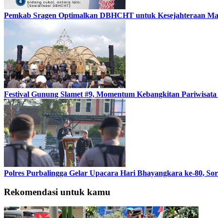
Pemkab Sragen Optimalkan DBHCHT untuk Kesejahteraan Masy
Festival Gunung Slamet #9, Momentum Kebangkitan Pariwisata
Polres Purbalingga Gelar Upacara Hari Bhayangkara ke-80, Sor
Rekomendasi untuk kamu