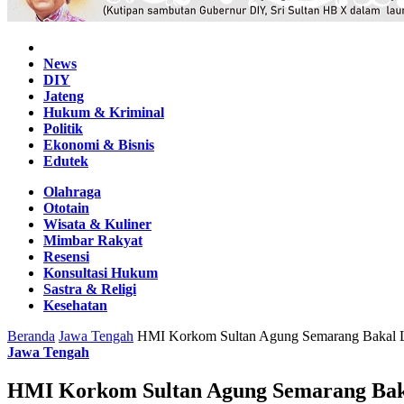
Home
News
DIY
Jateng
Hukum & Kriminal
Politik
Ekonomi & Bisnis
Edutek
Olahraga
Ototain
Wisata & Kuliner
Mimbar Rakyat
Resensi
Konsultasi Hukum
Sastra & Religi
Kesehatan
Beranda
Jawa Tengah
HMI Korkom Sultan Agung Semarang Bakal La
Jawa Tengah
HMI Korkom Sultan Agung Semarang Baka