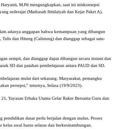
 Haryanti, M.Pd mengungkapkan, saat ini miskonsepsi
ang sederajat (Madrasah Ibtidaiyah dan Kejar Paket A),
ra lain adanya anggapan bahwa kemampuan yang dibangun
Tulis dan Hitung (Calistung) dan dianggap sebagai satu-
an sempit, dan dianggap dapat dibangun secara instant dan
t masuk SD dan patahan pembelajaran antara PAUD dan SD.
embelajaran mulai dari sekarang. Masyarakat, pemangku
kan persepsi,” tuturnya, Selasa (19/9/2023).
d 21, Yayasan Erhaka Utama Gelar Raker Bersama Guru dan
g pendidikan dasar perlu berjalan dengan mulus. Proses
r kelas awal harus selaras dan berkesinambungan.