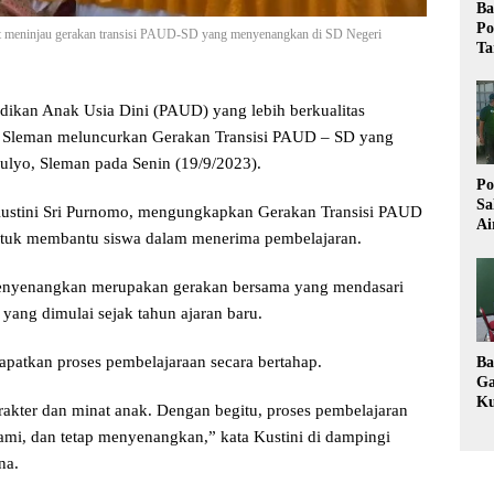
Ba
Po
at meninjau gerakan transisi PAUD-SD yang menyenangkan di SD Negeri
Ta
ikan Anak Usia Dini (PAUD) yang lebih berkualitas
 Sleman meluncurkan Gerakan Transisi PAUD – SD yang
ulyo, Sleman pada Senin (19/9/2023).
Po
Sa
Kustini Sri Purnomo, mengungkapkan Gerakan Transisi PAUD
Ai
ntuk membantu siswa dalam menerima pembelajaran.
Wa
Ke
Pu
menyenangkan merupakan gerakan bersama yang mendasari
 yang dimulai sejak tahun ajaran baru.
patkan proses pembelajaraan secara bertahap.
Ba
Ga
Ku
akter dan minat anak. Dengan begitu, proses pembelajaran
Im
ami, dan tetap menyenangkan,” kata Kustini di dampingi
Ke
K
na.