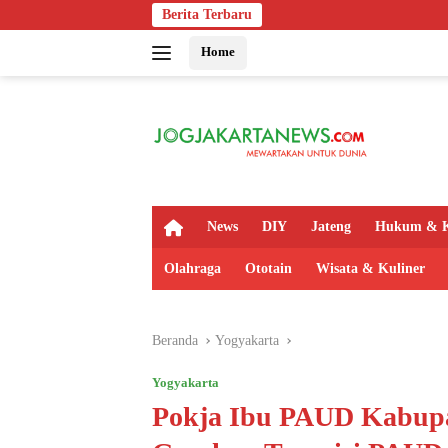
Langsung
Berita Terbaru
Bapas Yogyaka
ke
Home
konten
H
News
DIY
Jateng
Hukum & K
o
m
Olahraga
Ototain
Wisata & Kuliner
e
Beranda
Yogyakarta
Yogyakarta
Pokja Ibu PAUD Kabup