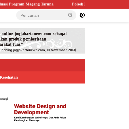
g Taruna
Polsek Kaligondang Salurkan 1.200 Liter Air Bersih 
Kesehatan