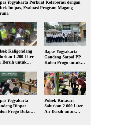
pas Yogyakarta Perkuat Kolaborasi dengan
ltek Imipas, Evaluasi Program Magang
runa
lsek Kaligondang
Bapas Yogyakarta
lurkan 1.200 Liter
Gandeng Satpol PP
r Bersih untuk
Kulon Progo untuk
rga Terdampak
Pelaksanaan Pidana
keringan di
Kerja Sosial
rbalingga
Polsek Kutasari
pas Yogyakarta
Salurkan 2.000 Liter
ndeng Dinpar
Air Bersih untuk
lon Progo Dukung
Warga Terdampak
plementasi Pidana
Kekeringan di
rja Sosial dalam
Purbalingga
UHP Baru