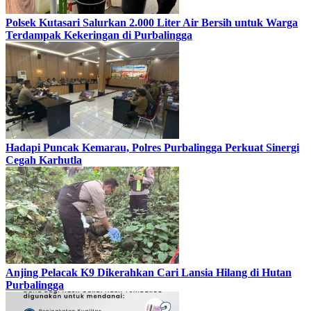
Polsek Kutasari Salurkan 2.000 Liter Air Bersih untuk Warga
Terdampak Kekeringan di Purbalingga
Hadapi Puncak Kemarau, Polres Purbalingga Perkuat Sinergi
Cegah Karhutla
Anjing Pelacak K9 Dikerahkan Cari Lansia Hilang di Hutan
Purbalingga