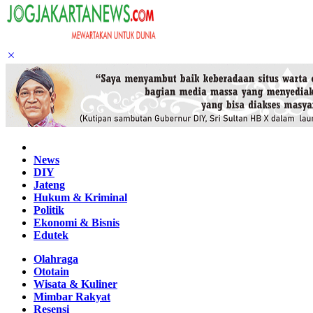
Home
News
DIY
Jateng
Hukum & Kriminal
Politik
Ekonomi & Bisnis
Edutek
Olahraga
Ototain
Wisata & Kuliner
Mimbar Rakyat
Resensi