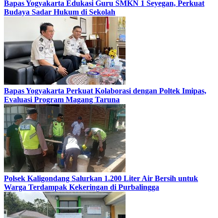
Bapas Yogyakarta Edukasi Guru SMKN 1 Seyegan, Perkuat
Budaya Sadar Hukum di Sekolah
Bapas Yogyakarta Perkuat Kolaborasi dengan Poltek Imipas,
Evaluasi Program Magang Taruna
Polsek Kaligondang Salurkan 1.200 Liter Air Bersih untuk
Warga Terdampak Kekeringan di Purbalingga