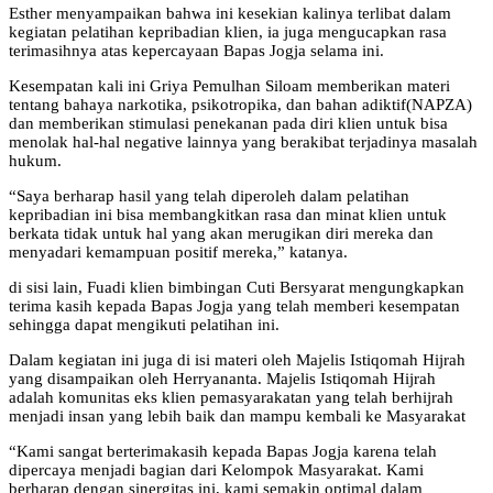
Esther menyampaikan bahwa ini kesekian kalinya terlibat dalam
kegiatan pelatihan kepribadian klien, ia juga mengucapkan rasa
terimasihnya atas kepercayaan Bapas Jogja selama ini.
Kesempatan kali ini Griya Pemulhan Siloam memberikan materi
tentang bahaya narkotika, psikotropika, dan bahan adiktif(NAPZA)
dan memberikan stimulasi penekanan pada diri klien untuk bisa
menolak hal-hal negative lainnya yang berakibat terjadinya masalah
hukum.
“Saya berharap hasil yang telah diperoleh dalam pelatihan
kepribadian ini bisa membangkitkan rasa dan minat klien untuk
berkata tidak untuk hal yang akan merugikan diri mereka dan
menyadari kemampuan positif mereka,” katanya.
di sisi lain, Fuadi klien bimbingan Cuti Bersyarat mengungkapkan
terima kasih kepada Bapas Jogja yang telah memberi kesempatan
sehingga dapat mengikuti pelatihan ini.
Dalam kegiatan ini juga di isi materi oleh Majelis Istiqomah Hijrah
yang disampaikan oleh Herryananta. Majelis Istiqomah Hijrah
adalah komunitas eks klien pemasyarakatan yang telah berhijrah
menjadi insan yang lebih baik dan mampu kembali ke Masyarakat
“Kami sangat berterimakasih kepada Bapas Jogja karena telah
dipercaya menjadi bagian dari Kelompok Masyarakat. Kami
berharap dengan sinergitas ini, kami semakin optimal dalam