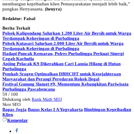
membangun kepribadian klien Pemasyarakatan menjadi lebih baik,”
pungkas Herryananta.
(henyra)
Redaktur: Faisal
Berita Terkait
Polsek Kaligondang Salurkan 1.200 Liter Air Bersih untuk Warga
Terdampak Kekeringan di Purbalingga
Polsek Kutasari Salurkan 2.000 Liter Air Bersih untuk Warga
Terdampak Kekeringan di Purbalingga
Hadapi Puncak Kemarau, Polres Purbalingga Perkuat Sinergi
Cegah Karhutla
Anjing Pelacak K9 Dikerahkan Cari Lansia Hilang di Hutan
Purbalingga
Pemkab Sragen Optimalkan DBHCHT untuk Kesejahteraan
Masyarakat dan Perangi Peredaran Rokok Ilegal
Festival Gunung Slamet #9, Momentum Kebangkitan Pariwisata
Purbalingga Pascabencana
59
/ 100
Didukung oleh
Rank Math SEO
Skor SEO
Bapas Jogja
Bapas Kelas I A Yogyakarta
Bimbingan Kepribadian
Klien
Komentar