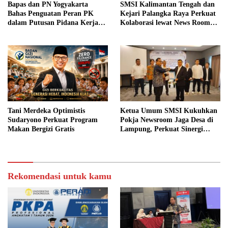
Bapas dan PN Yogyakarta
SMSI Kalimantan Tengah dan
Bahas Penguatan Peran PK
Kejari Palangka Raya Perkuat
dalam Putusan Pidana Kerja
Kolaborasi lewat News Room
Sosial
Jaga Desa
Tani Merdeka Optimistis
Ketua Umum SMSI Kukuhkan
Sudaryono Perkuat Program
Pokja Newsroom Jaga Desa di
Makan Bergizi Gratis
Lampung, Perkuat Sinergi
Kawal Tata Kelola
Pemerintahan Desa
Rekomendasi untuk kamu