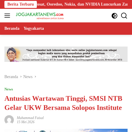
Langsung
Berita Terbaru
Indosat, Ooredoo, Nokia, dan NVIDIA Luncurkan Zankore, Targ
ke
konten
Beranda
Yogyakarta
Beranda
News
News
Antusias Wartawan Tinggi, SMSI NTB
Gelar UKW Bersama Solopos Institute
Muhammad Faisal
15 Mei 2026