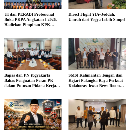
UI dan PERADI Profesional
Direct Flight YIA–Jeddah,
Buka PKPA Angkatan I 2026,
Umrah dari Yogya Lebih Simpel
Hadirkan Pimpinan KPK
hingga Wakil Jaksa Agung
sebagai Pengajar
Bapas dan PN Yogyakarta
SMSI Kalimantan Tengah dan
Bahas Penguatan Peran PK
Kejari Palangka Raya Perkuat
dalam Putusan Pidana Kerja
Kolaborasi lewat News Room
Sosial
Jaga Desa