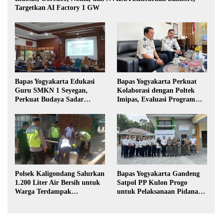
Targetkan AI Factory 1 GW
Bapas Yogyakarta Edukasi
Bapas Yogyakarta Perkuat
Guru SMKN 1 Seyegan,
Kolaborasi dengan Poltek
Perkuat Budaya Sadar
Imipas, Evaluasi Program
Hukum di Sekolah
Magang Taruna
Polsek Kaligondang Salurkan
Bapas Yogyakarta Gandeng
1.200 Liter Air Bersih untuk
Satpol PP Kulon Progo
Warga Terdampak
untuk Pelaksanaan Pidana
Kekeringan di Purbalingga
Kerja Sosial