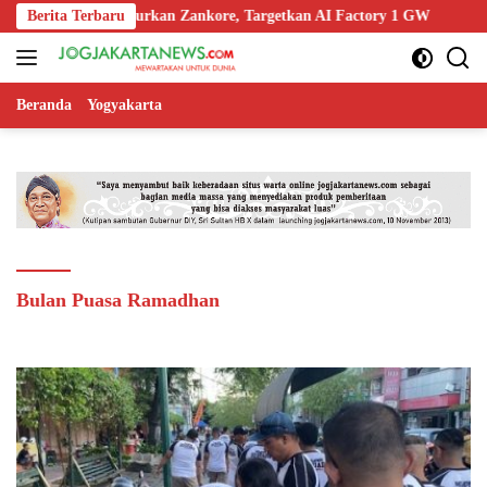
Langsung
an NVIDIA Luncurkan Zankore, Targetkan AI Factory 1 GW
Berita Terbaru
Bap
ke
konten
Beranda
Yogyakarta
Bulan Puasa Ramadhan