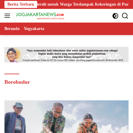
Langsung
.200 Liter Air Bersih untuk Warga Terdampak Kekeringan di Purbalingg
Berita Terbaru
ke
konten
Beranda
Yogyakarta
Borobudur