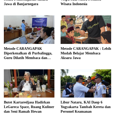
Jawa di Banjarnegara
Wisata Indonesia
Metode CARANGAPAK
Metode CARANGAPAK : Lebih
Diperkenalkan di Purbalingga,
Mudah Belajar Membaca
Guru Dilatih Membaca dan
Aksara Jawa
Mengajar Aksara Jawa Lebih
Mudah
Butet Kartaredjasa Hadirkan
Libur Nataru, KAI Daop 6
LeGareca Space, Ruang Kuliner
Yogyakarta Tambah Kereta dan
dan Seni Ramah Hewan
Personel Keamanan