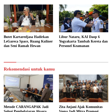
Mudah
Butet Kartaredjasa Hadirkan
Libur Nataru, KAI Daop 6
LeGareca Space, Ruang Kuliner
Yogyakarta Tambah Kereta dan
dan Seni Ramah Hewan
Personel Keamanan
Rekomendasi untuk kamu
Metode CARANGAPAK Jadi
Zita Anjani Ajak Komunitas
Solusi Pembelajaran Aksara
Vespa Jadi Mitra Promosi