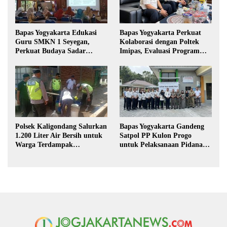
Bapas Yogyakarta Edukasi
Bapas Yogyakarta Perkuat
Guru SMKN 1 Seyegan,
Kolaborasi dengan Poltek
Perkuat Budaya Sadar
Imipas, Evaluasi Program
Hukum di Sekolah
Magang Taruna
Polsek Kaligondang Salurkan
Bapas Yogyakarta Gandeng
1.200 Liter Air Bersih untuk
Satpol PP Kulon Progo
Warga Terdampak
untuk Pelaksanaan Pidana
Kekeringan di Purbalingga
Kerja Sosial