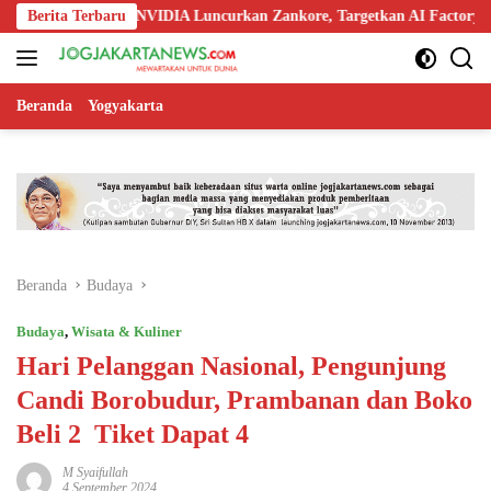
Langsung
kia, dan NVIDIA Luncurkan Zankore, Targetkan AI Factory 1 GW
Berita Terbaru
ke
konten
Beranda
Yogyakarta
Beranda
Budaya
Budaya
,
Wisata & Kuliner
Hari Pelanggan Nasional, Pengunjung
Candi Borobudur, Prambanan dan Boko
Beli 2 Tiket Dapat 4
M Syaifullah
4 September 2024