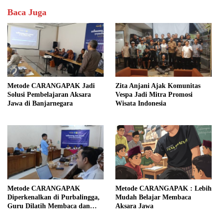
Baca Juga
Metode CARANGAPAK Jadi
Zita Anjani Ajak Komunitas
Solusi Pembelajaran Aksara
Vespa Jadi Mitra Promosi
Jawa di Banjarnegara
Wisata Indonesia
Metode CARANGAPAK
Metode CARANGAPAK : Lebih
Diperkenalkan di Purbalingga,
Mudah Belajar Membaca
Guru Dilatih Membaca dan
Aksara Jawa
Mengajar Aksara Jawa Lebih