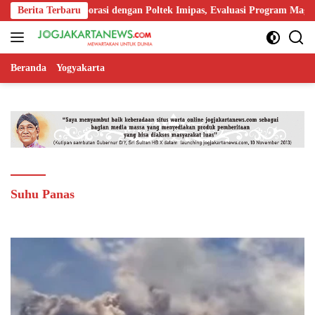
Langsung
Perkuat Kolaborasi dengan Poltek Imipas, Evaluasi Program Magang Ta
Berita Terbaru
ke
konten
Beranda
Yogyakarta
Suhu Panas