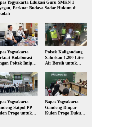
pas Yogyakarta Edukasi Guru SMKN 1
yegan, Perkuat Budaya Sadar Hukum di
kolah
pas Yogyakarta
Polsek Kaligondang
rkuat Kolaborasi
Salurkan 1.200 Liter
ngan Poltek Imipas,
Air Bersih untuk
aluasi Program
Warga Terdampak
gang Taruna
Kekeringan di
Purbalingga
pas Yogyakarta
Bapas Yogyakarta
ndeng Satpol PP
Gandeng Dinpar
lon Progo untuk
Kulon Progo Dukung
laksanaan Pidana
Implementasi Pidana
rja Sosial
Kerja Sosial dalam
KUHP Baru