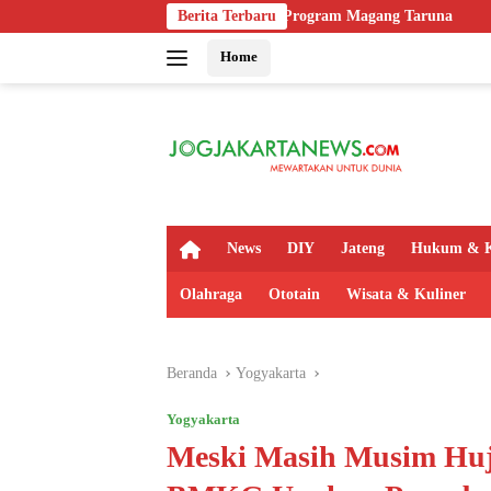
Langsung
ek Imipas, Evaluasi Program Magang Taruna
Berita Terbaru
Polsek Kaligondan
ke
Home
konten
H
News
DIY
Jateng
Hukum & K
o
m
Olahraga
Ototain
Wisata & Kuliner
e
Beranda
Yogyakarta
Yogyakarta
Meski Masih Musim Huj