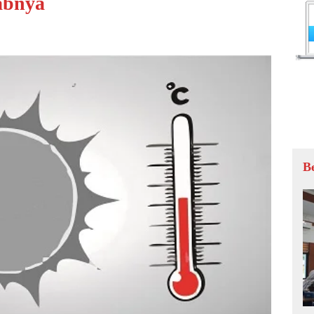
abnya
B