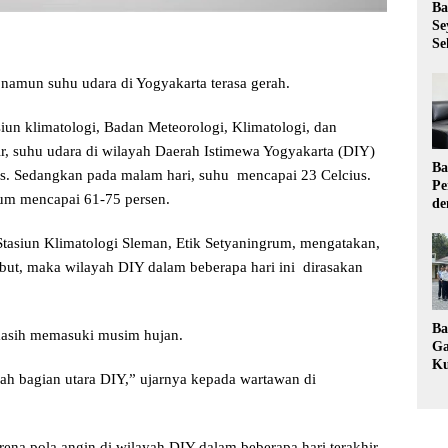
Ba
Se
Se
namun suhu udara di Yogyakarta terasa gerah.
siun klimatologi, Badan Meteorologi, Klimatologi, dan
r, suhu udara di wilayah Daerah Istimewa Yogyakarta (DIY)
Ba
s. Sedangkan pada malam hari, suhu mencapai 23 Celcius.
Pe
um mencapai 61-75 persen.
de
Ev
Ma
asiun Klimatologi Sleman, Etik Setyaningrum, mengatakan,
sebut, maka wilayah DIY dalam beberapa hari ini dirasakan
Ba
asih memasuki musim hujan.
Ga
Ku
ayah bagian utara DIY,” ujarnya kepada wartawan di
Pe
Ke
ena pola angin di wilayah DIY dalam beberapa hari terakhir