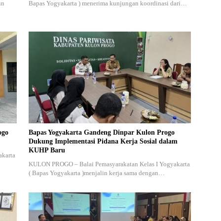
un
Bapas Yogyakarta ) menerima kunjungan koordinasi dari…
ogo
Bapas Yogyakarta Gandeng Dinpar Kulon Progo
Dukung Implementasi Pidana Kerja Sosial dalam
KUHP Baru
akarta
KULON PROGO – Balai Pemasyarakatan Kelas I Yogyakarta
( Bapas Yogyakarta )menjalin kerja sama dengan…