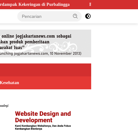
i Purbalingga
Bapas Yogyakarta Gandeng Satpol PP Kulon Prog
Kesehatan