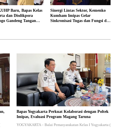
UHP Baru, Bapas Kelas
Sinergi Lintas Sektor, Kemenko
rta dan Disdikpora
Kumham Imipas Gelar
ogo Gandeng Tangan
Sinkronisasi Tugas dan Fungsi di
Lokasi Pidana Kerja
Yogyakarta
an,
Bapas Yogyakarta Perkuat Kolaborasi dengan Poltek
Imipas, Evaluasi Program Magang Taruna
(
YOGYAKARTA – Balai Pemasyarakatan Kelas I Yogyakarta (