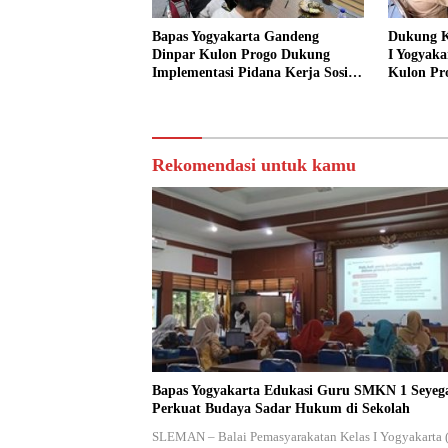
Bapas Yogyakarta Gandeng
Dukung K
Dinpar Kulon Progo Dukung
I Yogyaka
Implementasi Pidana Kerja Sosial
Kulon Pr
dalam KUHP Baru
Sediakan 
Sosial
Rekomendasi untuk kamu
Bapas Yogyakarta Edukasi Guru SMKN 1 Seyeg
Perkuat Budaya Sadar Hukum di Sekolah
SLEMAN – Balai Pemasyarakatan Kelas I Yogyakarta 