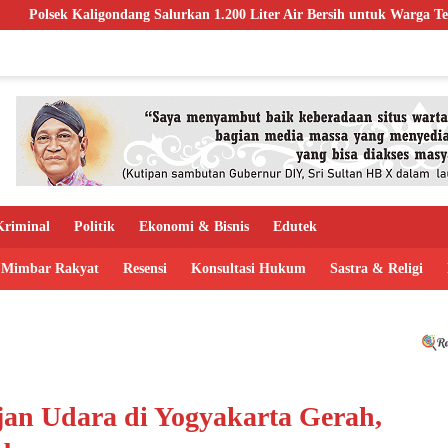
g Salurkan 1.200 Liter Air Bersih untuk Warga Terdampak Kekeringan d
riminal
Politik
Ekonomi & Bisnis
Edutek
Mimbar Rakyat
Resensi
Konsultasi Hukum
Sastra & Religi
an Udara di Yogyakarta Gerah,