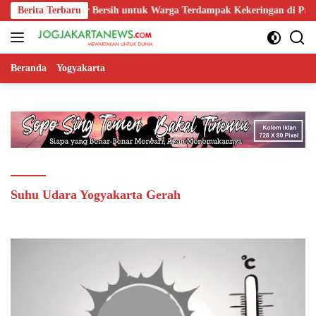
Langsung
n 1.200 Liter Air Bersih untuk Warga Terdampak Kekeringan di Purbali
Berita Terbaru
ke
konten
Beranda
Yogyakarta
Suhu Udara Yogyakarta Gerah