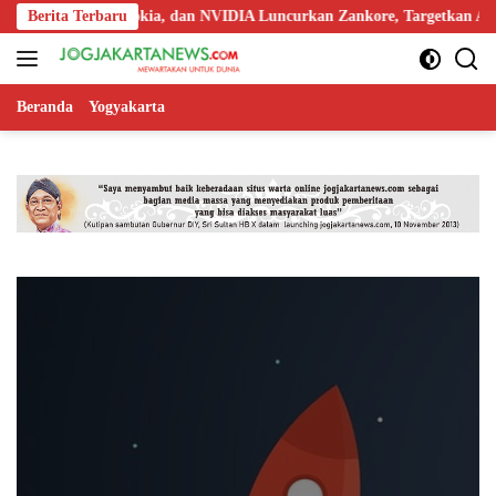
Langsung
osat, Ooredoo, Nokia, dan NVIDIA Luncurkan Zankore, Targetkan AI Fa
Berita Terbaru
ke
konten
Beranda
Yogyakarta