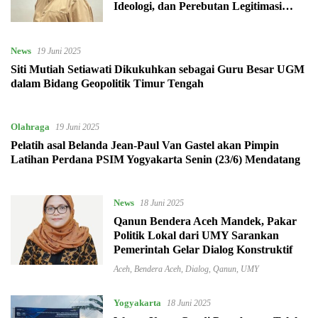
Ideologi, dan Perebutan Legitimasi
Global
News
19 Juni 2025
Siti Mutiah Setiawati Dikukuhkan sebagai Guru Besar UGM
dalam Bidang Geopolitik Timur Tengah
Olahraga
19 Juni 2025
Pelatih asal Belanda Jean-Paul Van Gastel akan Pimpin
Latihan Perdana PSIM Yogyakarta Senin (23/6) Mendatang
News
18 Juni 2025
Qanun Bendera Aceh Mandek, Pakar
Politik Lokal dari UMY Sarankan
Pemerintah Gelar Dialog Konstruktif
Aceh
,
Bendera Aceh
,
Dialog
,
Qanun
,
UMY
Yogyakarta
18 Juni 2025