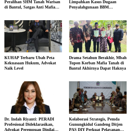
Peralihan SHM Tanah Warisan
Limpahkan Kasus Dugaan
di Bantul, Satgas Anti Mafia
Penyalahgunaan BBM
Tanah Turun ke Lokasi
Bersubsidi ke Kejaksaan
KUHAP Terbaru Ubah Peta
Drama Setahun Berakhir, Mbah
Kekuasaan Hukum, Advokat
Tupon Korban Mafia Tanah di
Naik Level
Bantul Akhirnya Dapat Haknya
Dr. Indah Riyanti: PERADI
Kolaborasi Strategis, Pemda
Profesional Dideklarasikan,
Gunungkidul Gandeng Ditjen
Advokat Perempuan Dinilai
PAS DIY Perkuat Pelayanan