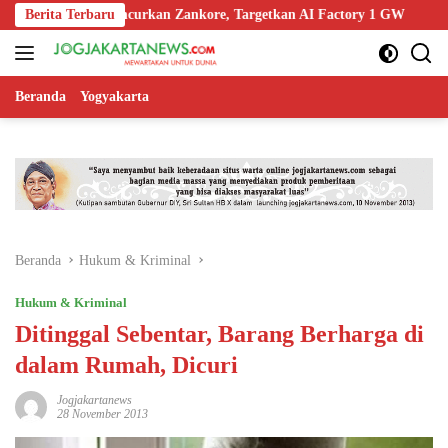
Langsung
 NVIDIA Luncurkan Zankore, Targetkan AI Factory 1 GW
Berita Terbaru
Bapas
ke
konten
Beranda
Yogyakarta
Beranda
Hukum & Kriminal
Hukum & Kriminal
Ditinggal Sebentar, Barang Berharga di
dalam Rumah, Dicuri
Jogjakartanews
28 November 2013