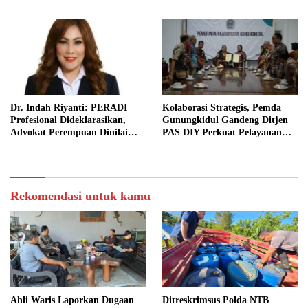
Dr. Indah Riyanti: PERADI
Kolaborasi Strategis, Pemda
Profesional Dideklarasikan,
Gunungkidul Gandeng Ditjen
Advokat Perempuan Dinilai
PAS DIY Perkuat Pelayanan
Punya Peran Kunci Menjaga
Publik dan Pemasyarakatan
Integritas Profesi Hukum
Rekomendasi untuk kamu
Ahli Waris Laporkan Dugaan
Ditreskrimsus Polda NTB