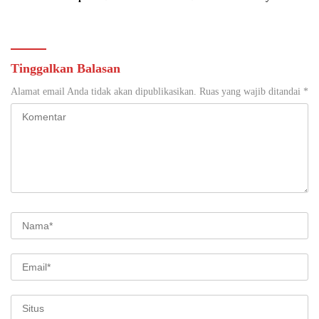
Punya Peran Kunci Menjaga
Publik dan Pemasyarakatan
Integritas Profesi Hukum
Tinggalkan Balasan
Alamat email Anda tidak akan dipublikasikan.
Ruas yang wajib ditandai
*