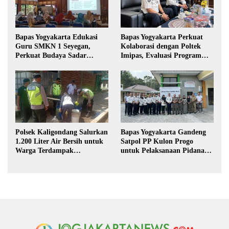
Bapas Yogyakarta Edukasi
Bapas Yogyakarta Perkuat
Guru SMKN 1 Seyegan,
Kolaborasi dengan Poltek
Perkuat Budaya Sadar
Imipas, Evaluasi Program
Hukum di Sekolah
Magang Taruna
Polsek Kaligondang Salurkan
Bapas Yogyakarta Gandeng
1.200 Liter Air Bersih untuk
Satpol PP Kulon Progo
Warga Terdampak
untuk Pelaksanaan Pidana
Kekeringan di Purbalingga
Kerja Sosial