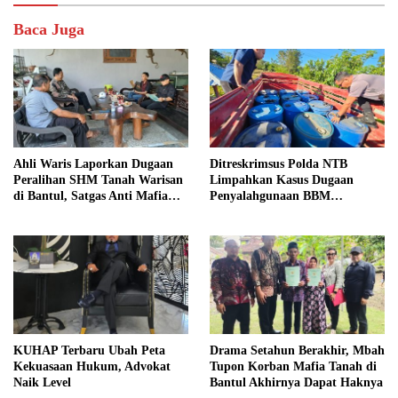
Baca Juga
Ahli Waris Laporkan Dugaan
Ditreskrimsus Polda NTB
Peralihan SHM Tanah Warisan
Limpahkan Kasus Dugaan
di Bantul, Satgas Anti Mafia
Penyalahgunaan BBM
Tanah Turun ke Lokasi
Bersubsidi ke Kejaksaan
KUHAP Terbaru Ubah Peta
Drama Setahun Berakhir, Mbah
Kekuasaan Hukum, Advokat
Tupon Korban Mafia Tanah di
Naik Level
Bantul Akhirnya Dapat Haknya