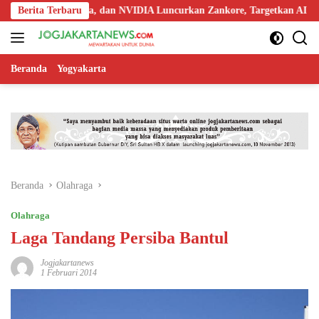
Langsung
oredoo, Nokia, dan NVIDIA Luncurkan Zankore, Targetkan AI Factory 
Berita Terbaru
ke
konten
Beranda
Yogyakarta
Beranda
Olahraga
Olahraga
Laga Tandang Persiba Bantul
Jogjakartanews
1 Februari 2014