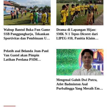
Wabup Bantul Buka Fun Game
Drama di Lapangan Hijau:
SSB Panggungharjo, Tekankan
SMK N 1 Tepus Dicoret dari
Sportivitas dan Pembinaan Usia
LIPEG #10, Panitia Klaim
Dini
Sesuai Aturan
Pelatih asal Belanda Jean-Paul
Van Gastel akan Pimpin
Latihan Perdana PSIM
Yogyakarta Senin (23/6)
Mendatang
Mengenal Galuh Dwi Putra,
Atlet Badminton Asal
Purbalingga Yang Meraih Emas
Di Event Pon Aceh-Sumut 2024