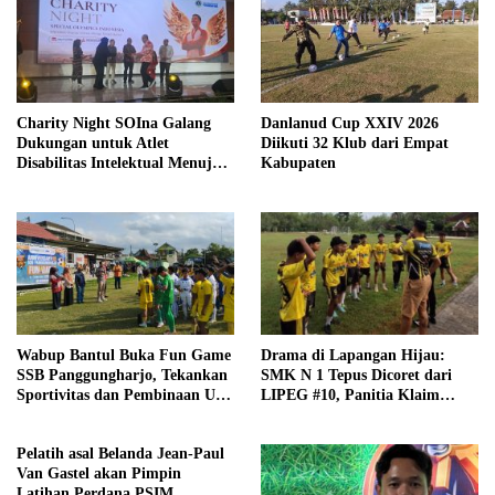
Charity Night SOIna Galang
Danlanud Cup XXIV 2026
Dukungan untuk Atlet
Diikuti 32 Klub dari Empat
Disabilitas Intelektual Menuju
Kabupaten
Pesonas II dan World Games
2027
Wabup Bantul Buka Fun Game
Drama di Lapangan Hijau:
SSB Panggungharjo, Tekankan
SMK N 1 Tepus Dicoret dari
Sportivitas dan Pembinaan Usia
LIPEG #10, Panitia Klaim
Dini
Sesuai Aturan
Pelatih asal Belanda Jean-Paul
Van Gastel akan Pimpin
Latihan Perdana PSIM