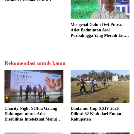
Yogyakarta Senin (23/6)
Mendatang
Mengenal Galuh Dwi Putra,
Atlet Badminton Asal
Purbalingga Yang Meraih Emas
Di Event Pon Aceh-Sumut 2024
Rekomendasi untuk kamu
Charity Night SOIna Galang
Danlanud Cup XXIV 2026
Dukungan untuk Atlet
Diikuti 32 Klub dari Empat
Disabilitas Intelektual Menuju
Kabupaten
Pesonas II dan World Games
2027