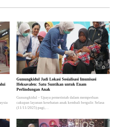
Gunungkidul Jadi Lokasi Sosialisasi Imunisasi
lui
Heksavalen: Satu Suntikan untuk Enam
Perlindungan Anak
Gunungkidul – Upaya pemerintah dalam memperluas
aysia
cakupan layanan kesehatan anak kembali bergulir. Selasa
(11/11/2025) pagi,…