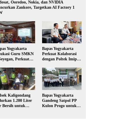
dosat, Ooredoo, Nokia, dan NVIDIA
ncurkan Zankore, Targetkan AI Factory 1
W
pas Yogyakarta
Bapas Yogyakarta
ukasi Guru SMKN
Perkuat Kolaborasi
Seyegan, Perkuat
dengan Poltek Imipas,
daya Sadar
Evaluasi Program
kum di Sekolah
Magang Taruna
lsek Kaligondang
Bapas Yogyakarta
lurkan 1.200 Liter
Gandeng Satpol PP
r Bersih untuk
Kulon Progo untuk
rga Terdampak
Pelaksanaan Pidana
keringan di
Kerja Sosial
rbalingga