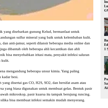
In
Lu
G
ik yang disebarkan gunung Kelud, bermanfaat untuk
 kandungan sulfur mineral yang baik untuk kelembaban kulit.
Ba
s, dan anti-jamur, seperti dilansir beberapa media online dan
Ed
u juga dibantah oleh beberapa ahli kecantikan dan ahli
1 
Bu
k bisa menyebabkan iritasi mata, penyakit infeksi saluran
Hu
kulit.
ena mengandung beberapa unsur kimia. Yang paling
 kadar besi.
Po
h yang disertai gas CO, H2S, SO2, dan bersifat asam atau
Sa
Ai
sa yang biasa digunakan untuk membuat gelas. Bentuk pasir
Wa
 bawah mikroskop, pasir kuarsa itu tampak berujung runcing.
Ke
silika bisa membuat infeksi semakin mudah menyerang.
Pu