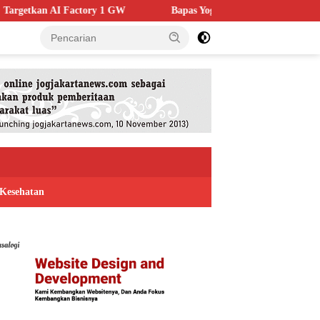
 GW
Bapas Yogyakarta Edukasi Guru SMKN 1 Seyegan, Perkua
Kesehatan