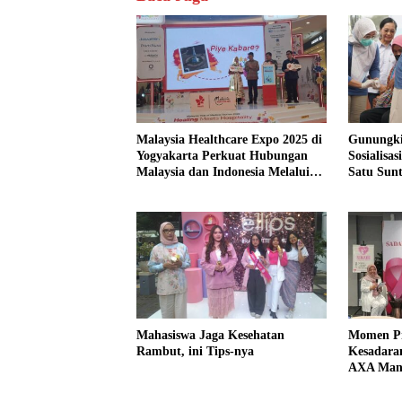
Malaysia Healthcare Expo 2025 di
Gunungki
Yogyakarta Perkuat Hubungan
Sosialisa
Malaysia dan Indonesia Melalui
Satu Sun
Layanan Wisata Medis Bertaraf
Perlindu
Internasional
Mahasiswa Jaga Kesehatan
Momen Pr
Rambut, ini Tips-nya
Kesadara
AXA Mand
Pentingny
Perlindun