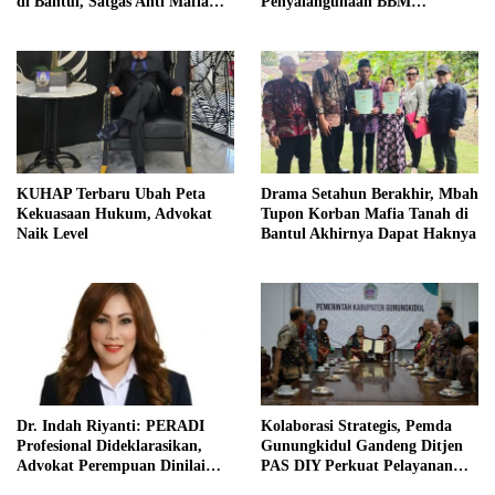
di Bantul, Satgas Anti Mafia
Penyalahgunaan BBM
Tanah Turun ke Lokasi
Bersubsidi ke Kejaksaan
KUHAP Terbaru Ubah Peta
Drama Setahun Berakhir, Mbah
Kekuasaan Hukum, Advokat
Tupon Korban Mafia Tanah di
Naik Level
Bantul Akhirnya Dapat Haknya
Dr. Indah Riyanti: PERADI
Kolaborasi Strategis, Pemda
Profesional Dideklarasikan,
Gunungkidul Gandeng Ditjen
Advokat Perempuan Dinilai
PAS DIY Perkuat Pelayanan
Punya Peran Kunci Menjaga
Publik dan Pemasyarakatan