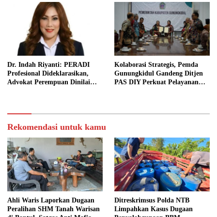
Dr. Indah Riyanti: PERADI
Kolaborasi Strategis, Pemda
Profesional Dideklarasikan,
Gunungkidul Gandeng Ditjen
Advokat Perempuan Dinilai
PAS DIY Perkuat Pelayanan
Punya Peran Kunci Menjaga
Publik dan Pemasyarakatan
Integritas Profesi Hukum
Rekomendasi untuk kamu
Ahli Waris Laporkan Dugaan
Ditreskrimsus Polda NTB
Peralihan SHM Tanah Warisan
Limpahkan Kasus Dugaan