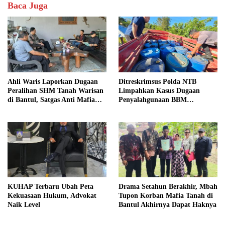
Baca Juga
Ahli Waris Laporkan Dugaan
Ditreskrimsus Polda NTB
Peralihan SHM Tanah Warisan
Limpahkan Kasus Dugaan
di Bantul, Satgas Anti Mafia
Penyalahgunaan BBM
Tanah Turun ke Lokasi
Bersubsidi ke Kejaksaan
KUHAP Terbaru Ubah Peta
Drama Setahun Berakhir, Mbah
Kekuasaan Hukum, Advokat
Tupon Korban Mafia Tanah di
Naik Level
Bantul Akhirnya Dapat Haknya