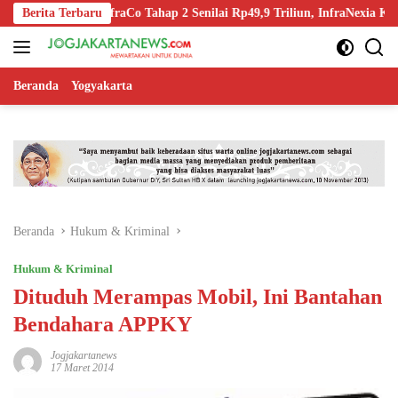
Langsung
in-Off InfraCo Tahap 2 Senilai Rp49,9 Triliun, InfraNexia Kelola 112.0
Berita Terbaru
ke
konten
Beranda
Yogyakarta
Beranda
Hukum & Kriminal
Hukum & Kriminal
Dituduh Merampas Mobil, Ini Bantahan
Bendahara APPKY
Jogjakartanews
17 Maret 2014