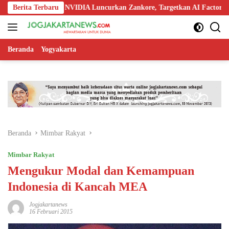
Langsung
okia, dan NVIDIA Luncurkan Zankore, Targetkan AI Factory 1 GW
Berita Terbaru
ke
konten
Beranda
Yogyakarta
Beranda
Mimbar Rakyat
Mimbar Rakyat
Mengukur Modal dan Kemampuan
Indonesia di Kancah MEA
Jogjakartanews
16 Februari 2015