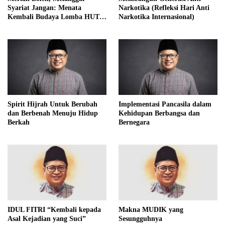
Syariat Jangan: Menata
Narkotika (Refleksi Hari Anti
Kembali Budaya Lomba HUT
Narkotika Internasional)
RI dalam Perspektif Islam
Spirit Hijrah Untuk Berubah
Implementasi Pancasila dalam
dan Berbenah Menuju Hidup
Kehidupan Berbangsa dan
Berkah
Bernegara
IDUL FITRI “Kembali kepada
Makna MUDIK yang
Asal Kejadian yang Suci”
Sesungguhnya