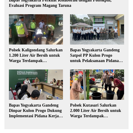
Bapas Yogyakarta Perkuat Kolaborasi dengan Poltekpin,
Evaluasi Program Magang Taruna
Polsek Kaligondang Salurkan
Bapas Yogyakarta Gandeng
1.200 Liter Air Bersih untuk
Satpol PP Kulon Progo
Warga Terdampak
untuk Pelaksanaan Pidana
Kekeringan di Purbalingga
Kerja Sosial
Polsek Kutasari Salurkan
Bapas Yogyakarta Gandeng
2.000 Liter Air Bersih untuk
Dinpar Kulon Progo Dukung
Warga Terdampak
Implementasi Pidana Kerja
Kekeringan di Purbalingga
Sosial dalam KUHP Baru