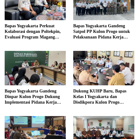
Bapas Yogyakarta Perkuat
Bapas Yogyakarta Gandeng
Kolaborasi dengan Poltekpin,
Satpol PP Kulon Progo untuk
Evaluasi Program Magang
Pelaksanaan Pidana Kerja
Taruna
Sosial
Bapas Yogyakarta Gandeng
Dukung KUHP Baru, Bapas
Dinpar Kulon Progo Dukung
Kelas I Yogyakarta dan
Implementasi Pidana Kerja
Disdikpora Kulon Progo
Sosial dalam KUHP Baru
Gandeng Tangan Sediakan
Lokasi Pidana Kerja Sosial