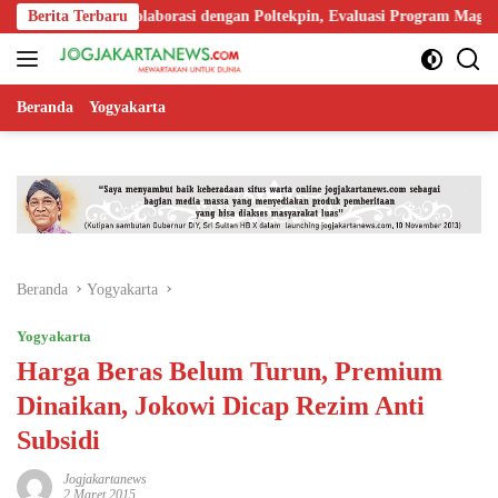
Langsung
erkuat Kolaborasi dengan Poltekpin, Evaluasi Program Magang Taruna
Berita Terbaru
ke
konten
Beranda
Yogyakarta
Beranda
Yogyakarta
Yogyakarta
Harga Beras Belum Turun, Premium
Dinaikan, Jokowi Dicap Rezim Anti
Subsidi
Jogjakartanews
2 Maret 2015