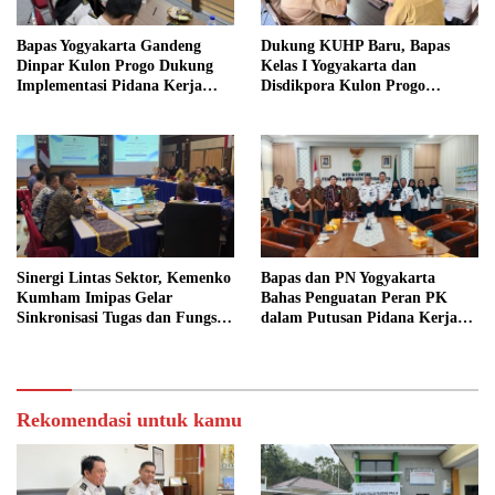
Bapas Yogyakarta Gandeng
Dukung KUHP Baru, Bapas
Dinpar Kulon Progo Dukung
Kelas I Yogyakarta dan
Implementasi Pidana Kerja
Disdikpora Kulon Progo
Sosial dalam KUHP Baru
Gandeng Tangan Sediakan
Lokasi Pidana Kerja Sosial
Sinergi Lintas Sektor, Kemenko
Bapas dan PN Yogyakarta
Kumham Imipas Gelar
Bahas Penguatan Peran PK
Sinkronisasi Tugas dan Fungsi
dalam Putusan Pidana Kerja
di Yogyakarta
Sosial
Rekomendasi untuk kamu