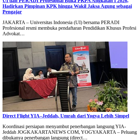
UI dan PERADI Profesional Buka PKPA Angkatan I 2026,
Hadirkan Pimpinan KPK hingga Wakil Jaksa Agung sebagai
Pengajar
JAKARTA – Universitas Indonesia (UI) bersama PERADI
Profesional resmi membuka pendaftaran Pendidikan Khusus Profesi
Advokat…
Direct Flight YIA–Jeddah, Umrah dari Yogya Lebih Simpel
Koordinasi persiapan menyambut penerbangan langsung YIA-
Jeddah JOGKAKARTANEWS COM, YOGYAKARTA – Peluang
dibukanya penerbangan langsung (direct…