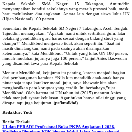
Kepala Sekolah SMA Negeri 15 Takengon, Amiruddin
menyampaikan kondisi sekolahnya yang meraih prestasi baik, meski
baru meluluskan dua angkatan. Antara lain dengan siswa lulus UN
(Ujian Nasional) 100 persen.
Sementara itu Kepala Sekolah SD Negeri 7 Takengon, Aceh Tengah,
Tajuddin, menanyakan, “Ápakah nanti untuk sertifikasi guru, latar
belakang pendidikan guru harus sesuai dengan bidang studi yang
diampu?” Mendikbud menjawab tidak akan seperti itu. “Saat ini
masih dimatangkan, nanti pada saatnya akan disampaikan
ketentuannya,” kata Mendikbud. “Untuk yang lulus UN 100 persen,
mudah-mudahan jujurnya juga 100 persen,” lanjut Anies Baswedan
yang disambut tawa para Kepala Sekolah.
Menurut Mendikbud, kejujuran itu penting, karena menjadi bagian
dari pembangunan karakter. “Nila kita mendidik anak-anak hanya
pintar saja tanpa karakter moral: jujur, saya khawatir kita akan
menghasilkan para koruptor yang cerdik. Ini berbahaya,”ujar
Mendikbud. Oleh karena ini UN tahun ini (2015) menurut Anies
tidak menjadi syarat kelulusan. Agar bukan hanya nilai tinggi yang
dicapai tapi juga kejujuran.
(pr/kmdkbd)
Redaktur: Yudi
Berita Terkait
UI dan PERADI Profesional Buka PKPA Angkatan I 2026,
Hadirkan Pimpinan KPK hingga Wakil Jaksa Agung sebagai