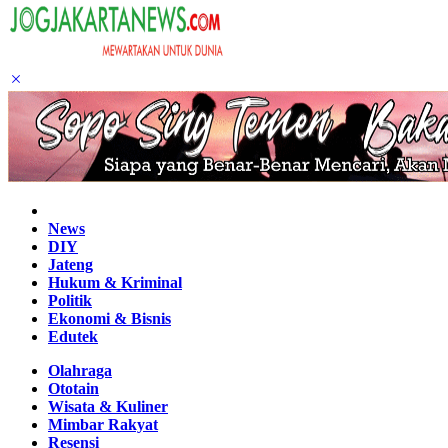
Home
News
DIY
Jateng
Hukum & Kriminal
Politik
Ekonomi & Bisnis
Edutek
Olahraga
Ototain
Wisata & Kuliner
Mimbar Rakyat
Resensi