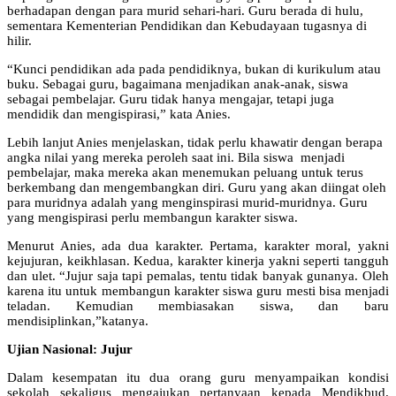
berhadapan dengan para murid sehari-hari. Guru berada di hulu,
sementara Kementerian Pendidikan dan Kebudayaan tugasnya di
hilir.
“Kunci pendidikan ada pada pendidiknya, bukan di kurikulum atau
buku. Sebagai guru, bagaimana menjadikan anak-anak, siswa
sebagai pembelajar. Guru tidak hanya mengajar, tetapi juga
mendidik dan mengispirasi,” kata Anies.
Lebih lanjut Anies menjelaskan, tidak perlu khawatir dengan berapa
angka nilai yang mereka peroleh saat ini. Bila siswa menjadi
pembelajar, maka mereka akan menemukan peluang untuk terus
berkembang dan mengembangkan diri. Guru yang akan diingat oleh
para muridnya adalah yang menginspirasi murid-muridnya. Guru
yang mengispirasi perlu membangun karakter siswa.
Menurut Anies, ada dua karakter. Pertama, karakter moral, yakni
kejujuran, keikhlasan. Kedua, karakter kinerja yakni seperti tangguh
dan ulet. “Jujur saja tapi pemalas, tentu tidak banyak gunanya. Oleh
karena itu untuk membangun karakter siswa guru mesti bisa menjadi
teladan. Kemudian membiasakan siswa, dan baru
mendisiplinkan,”katanya.
Ujian Nasional: Jujur
Dalam kesempatan itu dua orang guru menyampaikan kondisi
sekolah sekaligus mengajukan pertanyaan kepada Mendikbud.