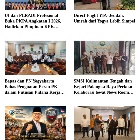
UI dan PERADI Profesional
Direct Flight YIA–Jeddah,
Buka PKPA Angkatan I 2026,
Umrah dari Yogya Lebih Simpel
Hadirkan Pimpinan KPK
hingga Wakil Jaksa Agung
sebagai Pengajar
Bapas dan PN Yogyakarta
SMSI Kalimantan Tengah dan
Bahas Penguatan Peran PK
Kejari Palangka Raya Perkuat
dalam Putusan Pidana Kerja
Kolaborasi lewat News Room
Sosial
Jaga Desa