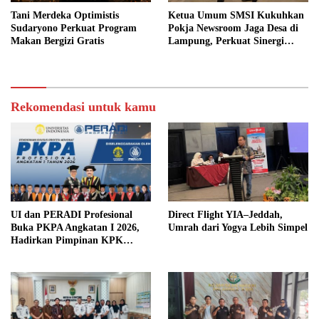
Tani Merdeka Optimistis
Ketua Umum SMSI Kukuhkan
Sudaryono Perkuat Program
Pokja Newsroom Jaga Desa di
Makan Bergizi Gratis
Lampung, Perkuat Sinergi
Kawal Tata Kelola
Pemerintahan Desa
Rekomendasi untuk kamu
UI dan PERADI Profesional
Direct Flight YIA–Jeddah,
Buka PKPA Angkatan I 2026,
Umrah dari Yogya Lebih Simpel
Hadirkan Pimpinan KPK
hingga Wakil Jaksa Agung
sebagai Pengajar