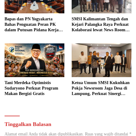
Bapas dan PN Yogyakarta
SMSI Kalimantan Tengah dan
Bahas Penguatan Peran PK
Kejari Palangka Raya Perkuat
dalam Putusan Pidana Kerja
Kolaborasi lewat News Room
Sosial
Jaga Desa
Tani Merdeka Optimistis
Ketua Umum SMSI Kukuhkan
Sudaryono Perkuat Program
Pokja Newsroom Jaga Desa di
Makan Bergizi Gratis
Lampung, Perkuat Sinergi
Kawal Tata Kelola
Pemerintahan Desa
Tinggalkan Balasan
Alamat email Anda tidak akan dipublikasikan.
Ruas yang wajib ditandai
*