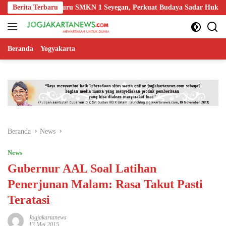
Langsung
Edukasi Guru SMKN 1 Seyegan, Perkuat Budaya Sadar Hukum di Sekola
Berita Terbaru
ke
konten
Beranda
Yogyakarta
Beranda
News
News
Gubernur AAL Soal Latihan
Penerjunan Malam: Rasa Takut Pasti
Teratasi
Jogjakartanews
13 Mei 2015